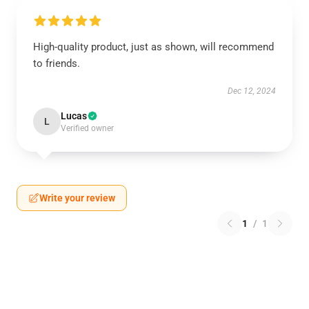
High-quality product, just as shown, will recommend
to friends.
Dec 12, 2024
Lucas
L
Verified owner
Write your review
1
/
1