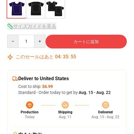
サイズガイドを見る
Quantity
カートに追加
このセールはあと
04
:
35
:
54
Deliver to United States
Cost to ship:
$6.99
Standard - Order today to get by
Aug. 15 - Aug. 22
Production
Shipping
Delivered
Today
Aug. 11
Aug. 15 - Aug. 22