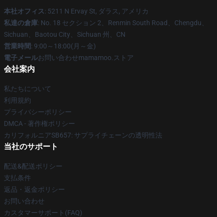
本社オフィス
: 5211 N Ervay St, ダラス, アメリカ
私達の倉庫
: No. 18 セクション 2、Renmin South Road、Chengdu、
Sichuan、Baotou City、Sichuan 州、CN
営業時間
: 9:00～18:00(月～金)
電子メール
お問い合わせmamamoo.ストア
会社案内
私たちについて
利用規約
プライバシーポリシー
DMCA - 著作権ポリシー
カリフォルニアSB657: サプライチェーンの透明性法
当社のサポート
配送&配送ポリシー
支払条件
返品・返金ポリシー
お問い合わせ
カスタマーサポート(FAQ)