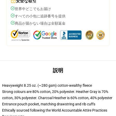
安全な取引
世界中どこでもお届け
すべての小包に追跡番号を提供
商品が届かない場合は全額返金
説明
Heavyweight 8.25 oz. (~280 gsm) cotton-wealthy fleece
Strong colours are 80% cotton, 20% polyester. Heather Gray is 70%
cotton, 30% polyester. Charcoal Heather is 60% cotton, 40% polyester
Entrance pouch pocket, matching drawstring and rib cuffs
Ethically sourced following the World Accountable Attire Practices