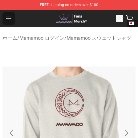
FREE
shipping on orders over $100
Mamamoo Store - Official Mamamoo Merchandise Shop
Open menu
ホーム
/
Mamamoo ログイン
/
Mamamoo スウェットシャツ