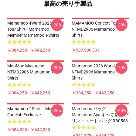
最高の売り手製品
Mamamoo 4Ward 2026 World
MAMAMOO Concert Tour
-20%
-20%
Tour Shirt - Mamamoo
NTMD2906 Mamamoo T-
Member Mamamoo T-Shirts
Shirts
￥384,250 - ￥442,250
￥507,500
$35
MooMoo Mustache
Mamamoo 2026 World Tour
-20%
-20%
NTMD2906 Mamamoo T-
NTMD2906 Mamamoo T-
Shirts
Shirts
￥384,250 - ￥442,250
￥384,250 - ￥442,250
Mamamoo T-Shirt – Moomoo
Mamamoo バッグ -
-20%
-20%
Fanclub Exclusive
Mamamoo Aya すべて 以上 プ
リント トート バッグ RB0508
￥384,250 - ￥442,250
￥361,775 - ￥434,275