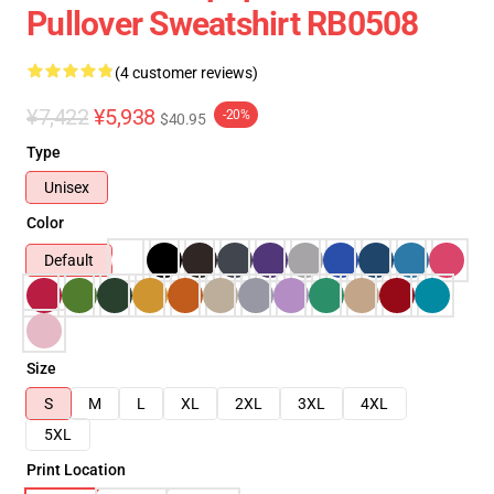
Pullover Sweatshirt RB0508
(4 customer reviews)
¥7,422
¥5,938
-20%
$40.95
Type
Unisex
Color
Default
Size
S
M
L
XL
2XL
3XL
4XL
5XL
Print Location