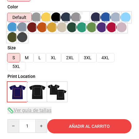
Color
Default
Size
S
M
L
XL
2XL
3XL
4XL
5XL
Print Location
Ver guía de tallas
Quantity
AÑADIR AL CARRITO