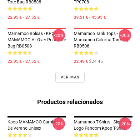
Tote Bag RB0508
TP0708
22,95 € - 27,55 €
39,51 € - 45,95 €
Mamamoo Bolsas - KPOP
Mamamoo Tank Tops -
-20%
-20%
MAMAMOO All Over Print Tote
Mamamoo Colorful Tank Top
Bag RB0508
RB0508
22,95 € - 27,55 €
22,49 €
$24.45
VER MÁS
Productos relacionados
Kpop MAMAMOO Camiseta
Mamamoo T-Shirts - Signature
-20%
-20%
De Verano Unisex
Logo Fandom Kpop T-Shirt