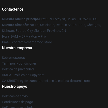
Contáctenos
Nuestra oficina principal
: 5211 N Ervay St, Dallas, TX 75201, US
Nuestro almacén
: No 18, Sección 2, Renmin South Road, Chengdu,
Sichuan, Baotou City, Sichuan Province, CN
Hora
: 9AM – 5PM (Mon – Fri)
Email
: contact@mamamoo.store
Nuestra empresa
Sobre nosotros
Términos y condiciones
Política de privacidad
DMCA - Política de Copyright
CA SB657: Ley de transparencia en la cadena de suministro
Nuestro apoyo
Políticas de envío
Condiciones de pago
Políticas de reembolso