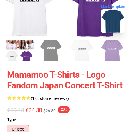
blank template
Mamamoo T-Shirts - Logo
Fandom Japan Concert T-Shirt
(1 customer reviews)
€30.48
€24.38
-20%
$26.50
Type
Unisex