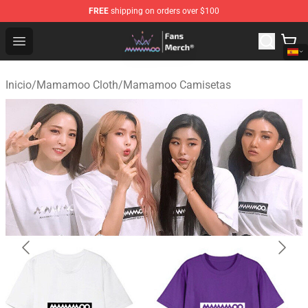
FREE
shipping on orders over $100
Mamamoo Store - Official Mamamoo Merchandise Shop
Open menu
Inicio
/
Mamamoo Cloth
/
Mamamoo Camisetas