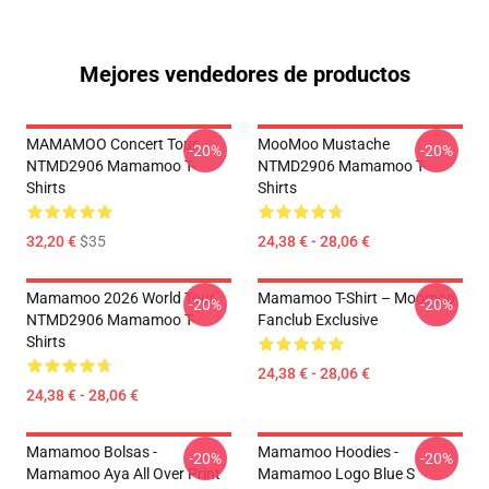
Mejores vendedores de productos
MAMAMOO Concert Tour
MooMoo Mustache
-20%
-20%
NTMD2906 Mamamoo T-
NTMD2906 Mamamoo T-
Shirts
Shirts
32,20 €
$35
24,38 € - 28,06 €
Mamamoo 2026 World Tour
Mamamoo T-Shirt – Moomoo
-20%
-20%
NTMD2906 Mamamoo T-
Fanclub Exclusive
Shirts
24,38 € - 28,06 €
24,38 € - 28,06 €
Mamamoo Bolsas -
Mamamoo Hoodies -
-20%
-20%
Mamamoo Aya All Over Print
Mamamoo Logo Blue S