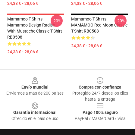
24,38 € - 28,06 €
24,38 € - 28,06 €
Mamamoo T-Shirts -
Mamamoo T-Shirts -
-20%
-20%
Mamamoo Design Radish
MAMAMOO Red Moon Classic
With Mustache Classic T-Shirt
T-Shirt RB0508
RB0508
24,38 € - 28,06 €
24,38 € - 28,06 €
Footer
Envío mundial
Compra con confianza
Enviamos a más de 200 países
Protegido 24/7 desde los clics
hasta la entrega
Garantía internacional
Pago 100% seguro
Ofrecido en el país de uso
PayPal / MasterCard / Visa