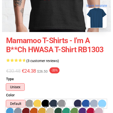
blank template
Mamamoo T-Shirts - I'm A
B**ch HWASA T-Shirt RB1303
(3 customer reviews)
€30.48
€24.38
-20%
$26.50
Type
Unisex
Color
Default