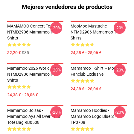
Mejores vendedores de productos
MAMAMOO Concert Tour
MooMoo Mustache
-20%
-20%
NTMD2906 Mamamoo T-
NTMD2906 Mamamoo T-
Shirts
Shirts
32,20 €
$35
24,38 € - 28,06 €
Mamamoo 2026 World Tour
Mamamoo T-Shirt – Moomoo
-20%
-20%
NTMD2906 Mamamoo T-
Fanclub Exclusive
Shirts
24,38 € - 28,06 €
24,38 € - 28,06 €
Mamamoo Bolsas -
Mamamoo Hoodies -
-20%
-20%
Mamamoo Aya All Over Print
Mamamoo Logo Blue S
Tote Bag RB0508
TP0708