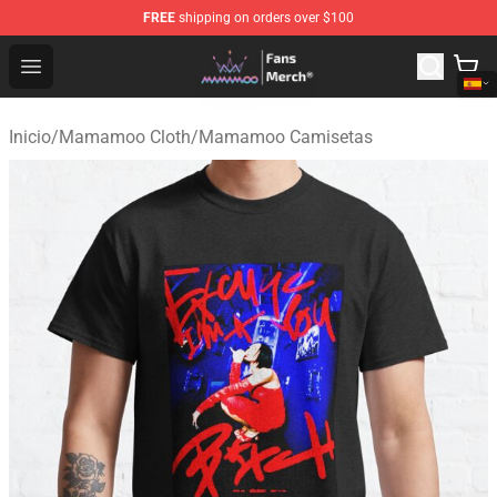
FREE
shipping on orders over $100
Mamamoo Store - Official Mamamoo Merchandise Shop
Open menu
Inicio
/
Mamamoo Cloth
/
Mamamoo Camisetas