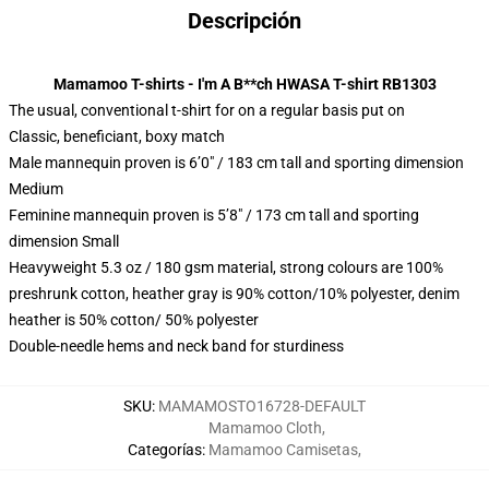
Descripción
Mamamoo T-shirts - I'm A B**ch HWASA T-shirt RB1303
The usual, conventional t-shirt for on a regular basis put on
Classic, beneficiant, boxy match
Male mannequin proven is 6’0″ / 183 cm tall and sporting dimension
Medium
Feminine mannequin proven is 5’8″ / 173 cm tall and sporting
dimension Small
Heavyweight 5.3 oz / 180 gsm material, strong colours are 100%
preshrunk cotton, heather gray is 90% cotton/10% polyester, denim
heather is 50% cotton/ 50% polyester
Double-needle hems and neck band for sturdiness
SKU
:
MAMAMOSTO16728-DEFAULT
Mamamoo Cloth
,
Categorías
:
Mamamoo Camisetas
,