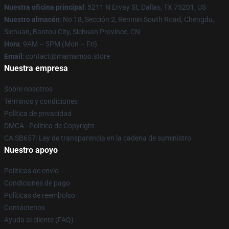
Nuestra oficina principal
: 5211 N Ervay St, Dallas, TX 75201, US
Nuestro almacén
: No 18, Sección 2, Renmin South Road, Chengdu,
Sichuan, Baotou City, Sichuan Province, CN
Hora
: 9AM – 5PM (Mon – Fri)
Email
: contact@mamamoo.store
Nuestra empresa
Sobre nosotros
Términos y condiciones
Política de privacidad
DMCA - Política de Copyright
CA SB657: Ley de transparencia en la cadena de suministro
Nuestro apoyo
Políticas de envío
Condiciones de pago
Políticas de reembolso
Contáctenos
Ayuda al cliente (FAQ)