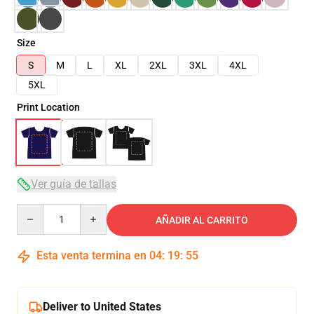
Size
S
M
L
XL
2XL
3XL
4XL
5XL
Print Location
Ver guía de tallas
Quantity
AÑADIR AL CARRITO
Esta venta termina en
04
:
19
:
54
Deliver to United States