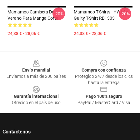
Mamamoo Camiseta De
Mamamoo T-Shirts - HWASA
-20%
-20%
Verano Para Manga Corta
Guilty T-Shirt RB1303
24,38 € - 28,06 €
24,38 € - 28,06 €
Footer
Envío mundial
Compra con confianza
Enviamos a más de 200 países
Protegido 24/7 desde los clics
hasta la entrega
Garantía internacional
Pago 100% seguro
Ofrecido en el país de uso
PayPal / MasterCard / Visa
Contáctenos