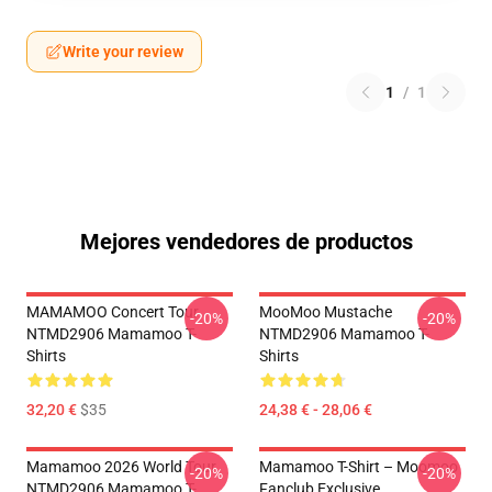
Write your review
1
/
1
Mejores vendedores de productos
MAMAMOO Concert Tour
MooMoo Mustache
-20%
-20%
NTMD2906 Mamamoo T-
NTMD2906 Mamamoo T-
Shirts
Shirts
32,20 €
$35
24,38 € - 28,06 €
Mamamoo 2026 World Tour
Mamamoo T-Shirt – Moomoo
-20%
-20%
NTMD2906 Mamamoo T-
Fanclub Exclusive