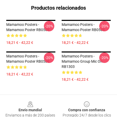
Productos relacionados
Mamamoo Posters -
Mamamoo Posters -
-20%
-20%
Mamamoo Poster RB0508
Mamamoo Poster RB0508
18,21 € - 42,22 €
18,21 € - 42,22 €
Mamamoo Posters -
Mamamoo Posters -
-20%
-20%
Mamamoo Poster RB0508
Mamamoo Group Mic On
RB1303
18,21 € - 42,22 €
18,21 € - 42,22 €
Footer
Envío mundial
Compra con confianza
Enviamos a más de 200 países
Protegido 24/7 desde los clics