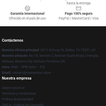
hasta la entrega
Garantía internacional
Pago 100% seguro
Ofrecido en el país de uso
PayPal / MasterCard / Visa
Contáctenos
Nuestra oficina principal
: 5211 N Ervay St, Dallas, TX 75201, US
Nuestro almacén
: No 18, Sección 2, Renmin South Road, Chengdu,
Sichuan, Baotou City, Sichuan Province, CN
Hora
: 9AM – 5PM (Mon – Fri)
Email
: contact@mamamoo.store
Nuestra empresa
Sobre nosotros
Términos y condiciones
Política de privacidad
DMCA - Política de Copyright