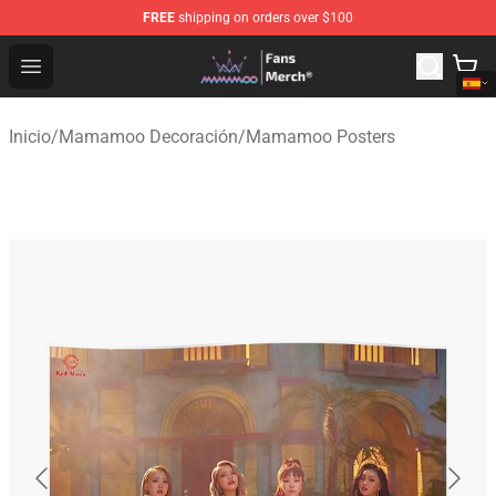
FREE
shipping on orders over $100
Mamamoo Store - Official Mamamoo Merchandise Shop
Open menu
Inicio
/
Mamamoo Decoración
/
Mamamoo Posters