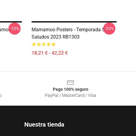
-20%
-20%
amooer
Mamamoo Posters - Temporada Solar
Saludos 2023 RB1303
18,21 € - 42,22 €
Pago 100% seguro
o
PayPal / MasterCard / Visa
Nuestra tienda