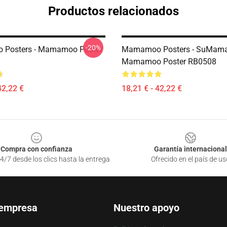
Productos relacionados
-20%
Posters - Mamamoo Poster
Mamamoo Posters - SuMam
Mamamoo Poster RB0508
42,22 €
18,21 € - 42,22 €
Compra con confianza
Garantía internacional
4/7 desde los clics hasta la entrega
Ofrecido en el país de us
 empresa
Nuestro apoyo