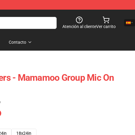
Atención al cliente
Ver carrito
Contacto
rs - Mamamoo Group Mic On
)
24in
18x24in