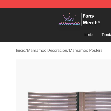
Mamamoo Store - Official Mamamoo Merchandise Sh
Inicio
Tiend
Inicio
/
Mamamoo Decoración
/
Mamamoo Posters