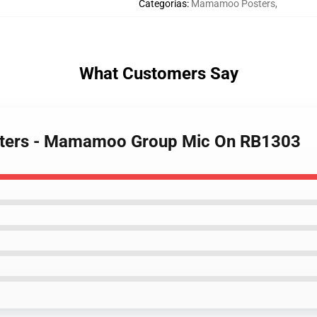
Categorías
:
Mamamoo Posters
,
What Customers Say
sters - Mamamoo Group Mic On RB1303