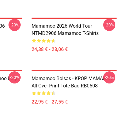
-20%
-20%
06
Mamamoo 2026 World Tour
NTMD2906 Mamamoo T-Shirts
24,38 € - 28,06 €
-20%
-20%
oo Logo
Mamamoo Bolsas - KPOP MAMAMOO
All Over Print Tote Bag RB0508
22,95 € - 27,55 €