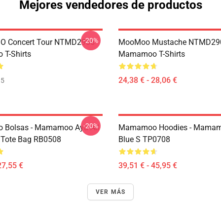
Mejores vendedores de productos
-20%
 Concert Tour NTMD2906
MooMoo Mustache NTMD29
T-Shirts
Mamamoo T-Shirts
24,38 € - 28,06 €
35
-20%
Bolsas - Mamamoo Aya All
Mamamoo Hoodies - Mamam
t Tote Bag RB0508
Blue S TP0708
27,55 €
39,51 € - 45,95 €
VER MÁS