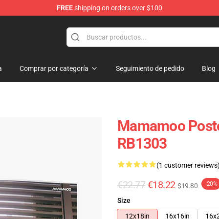
FREE
shipping on orders over $100
op
a
Comprar por categoría
Seguimiento de pedido
Blog
Mamamoo Poste
RB1303
(1 customer reviews
€22.77
€18.22
-20%
$19.80
Size
12x18in
16x16in
16x