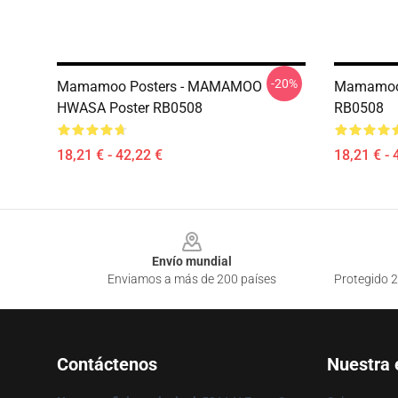
-20%
Mamamoo Posters - MAMAMOO
Mamamoo 
HWASA Poster RB0508
RB0508
18,21 € - 42,22 €
18,21 € - 
Footer
Envío mundial
Enviamos a más de 200 países
Protegido 2
Contáctenos
Nuestra