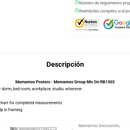
Número de seguimiento prop
Reembolso completo si el pr
Descripción
Mamamoo Posters - Mamamoo Group Mic On RB1303
our dorm, bed room, workplace, studio, wherever
chart for completed measurements
lp in framing
Mamamoo Decoración
,
SKU
:
MAMAMOSTO82273