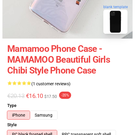
blank template
Mamamoo Phone Case -
MAMAMOO Beautiful Girls
Chibi Style Phone Case
(1 customer reviews)
€20.13
€16.10
-20%
$17.50
Type
iPhone
Samsung
Style
PC black frosted shell
RPC transparent soft shell