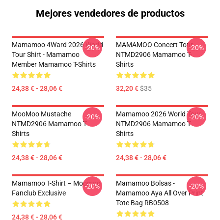
Mejores vendedores de productos
Mamamoo 4Ward 2026 World
MAMAMOO Concert Tour
-20%
-20%
Tour Shirt - Mamamoo
NTMD2906 Mamamoo T-
Member Mamamoo T-Shirts
Shirts
24,38 € - 28,06 €
32,20 €
$35
MooMoo Mustache
Mamamoo 2026 World Tour
-20%
-20%
NTMD2906 Mamamoo T-
NTMD2906 Mamamoo T-
Shirts
Shirts
24,38 € - 28,06 €
24,38 € - 28,06 €
Mamamoo T-Shirt – Moomoo
Mamamoo Bolsas -
-20%
-20%
Fanclub Exclusive
Mamamoo Aya All Over Print
Tote Bag RB0508
24,38 € - 28,06 €