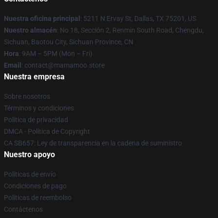
Nuestra oficina principal
: 5211 N Ervay St, Dallas, TX 75201, US
Nuestro almacén
: No 18, Sección 2, Renmin South Road, Chengdu,
Sichuan, Baotou City, Sichuan Province, CN
Hora
: 9AM – 5PM (Mon – Fri)
Email
: contact@mamamoo.store
Nuestra empresa
Sobre nosotros
Términos y condiciones
Política de privacidad
DMCA - Política de Copyright
CA SB657: Ley de transparencia en la cadena de suministro
Nuestro apoyo
Políticas de envío
Condiciones de pago
Políticas de reembolso
Contáctenos