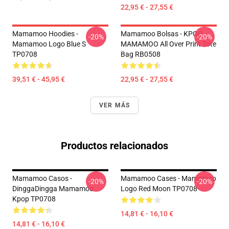
22,95 € - 27,55 €
Mamamoo Hoodies -
Mamamoo Bolsas - KPOP
-20%
-20%
Mamamoo Logo Blue S
MAMAMOO All Over Print Tote
TP0708
Bag RB0508
39,51 € - 45,95 €
22,95 € - 27,55 €
VER MÁS
Productos relacionados
Mamamoo Casos -
Mamamoo Cases - Mamamoo
-20%
-20%
DinggaDingga Mamamoo
Logo Red Moon TP0708
Kpop TP0708
14,81 € - 16,10 €
14,81 € - 16,10 €