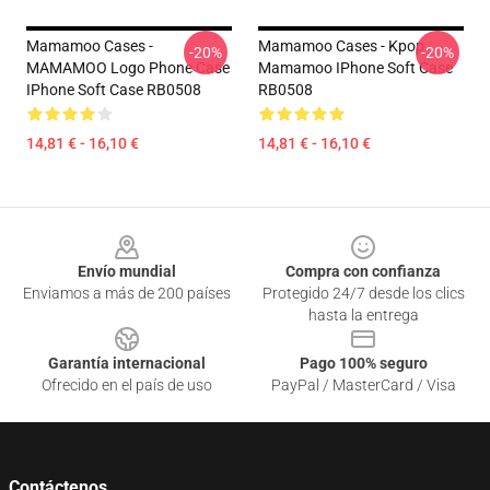
Mamamoo Cases -
Mamamoo Cases - Kpop
-20%
-20%
MAMAMOO Logo Phone Case
Mamamoo IPhone Soft Case
IPhone Soft Case RB0508
RB0508
14,81 € - 16,10 €
14,81 € - 16,10 €
Footer
Envío mundial
Compra con confianza
Enviamos a más de 200 países
Protegido 24/7 desde los clics
hasta la entrega
Garantía internacional
Pago 100% seguro
Ofrecido en el país de uso
PayPal / MasterCard / Visa
Contáctenos