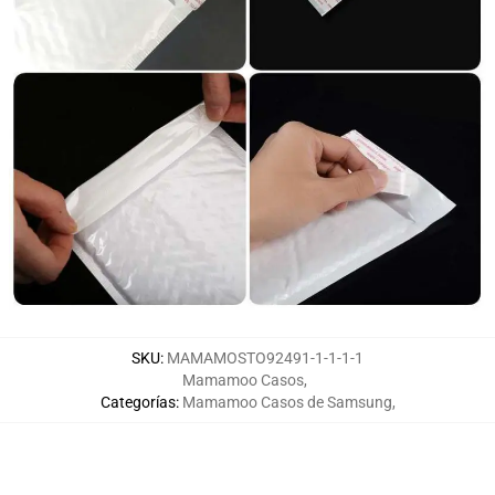
SKU
:
MAMAMOSTO92491-1-1-1-1
Mamamoo Casos
,
Categorías
:
Mamamoo Casos de Samsung
,