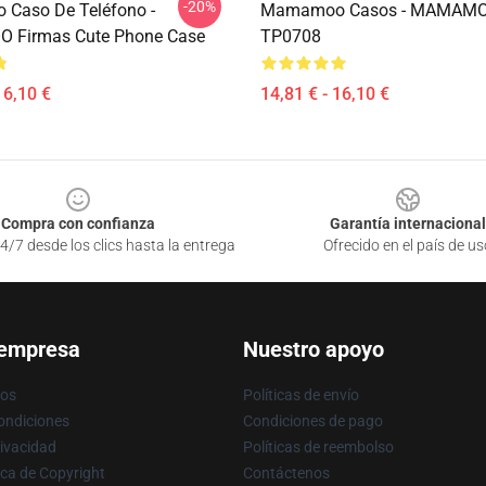
-20%
Caso De Teléfono -
Mamamoo Casos - MAMAM
Firmas Cute Phone Case
TP0708
16,10 €
14,81 € - 16,10 €
Compra con confianza
Garantía internacional
4/7 desde los clics hasta la entrega
Ofrecido en el país de us
 empresa
Nuestro apoyo
ros
Políticas de envío
ondiciones
Condiciones de pago
rivacidad
Políticas de reembolso
ica de Copyright
Contáctenos