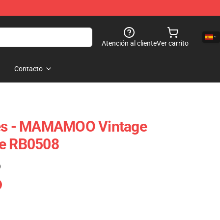
Atención al cliente
Ver carrito
Contacto
s - MAMAMOO Vintage
se RB0508
)