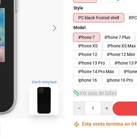
Style
PC black frosted shell
RPC 
Model
iPhone 7
iPhone 7 Plus
iPhone XS
iPhone XS Max
iPhone 12
iPhone 12 Mini
iPhone 13 Pro
iPhone 13 
iPhone 14 Pro Max
iPhone
iphone 16
iphone 16 Pro
blank template
Ver guía de tallas
Quantity
Esta venta termina en
04