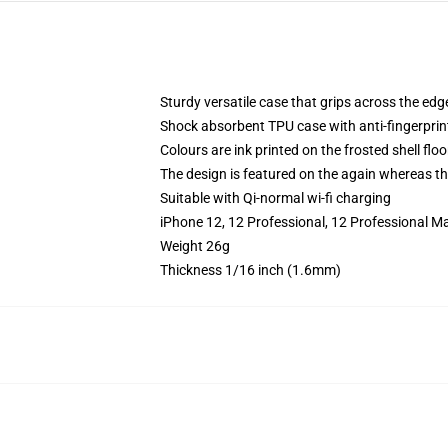
Sturdy versatile case that grips across the edg
Shock absorbent TPU case with anti-fingerprin
Colours are ink printed on the frosted shell floo
The design is featured on the again whereas the
Suitable with Qi-normal wi-fi charging
iPhone 12, 12 Professional, 12 Professional M
Weight 26g
Thickness 1/16 inch (1.6mm)