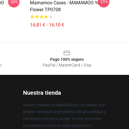
-20%
-20%
OO
Mamamoo Cases - MAMAMOO Yellow
Flower TP0708
14,81 € - 16,10 €
Pago 100% seguro
o
PayPal / MasterCard / Visa
Nuestra tienda
Nuestro equipo de diseñadores ha creado una
amplia variedad de productos de alta calidad y
hermosos sólo para usted. Ya sea que estés
buscando mostrar tu estilo personal o