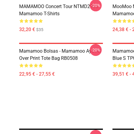
-20%
MAMAMOO Concert Tour NTMD2906
MooMoo 
Mamamoo T-Shirts
Mamamoo 
32,20 €
24,38 € - 
$35
-20%
Mamamoo Bolsas - Mamamoo Aya All
Mamamoo 
Over Print Tote Bag RB0508
Blue S T
22,95 € - 27,55 €
39,51 € - 