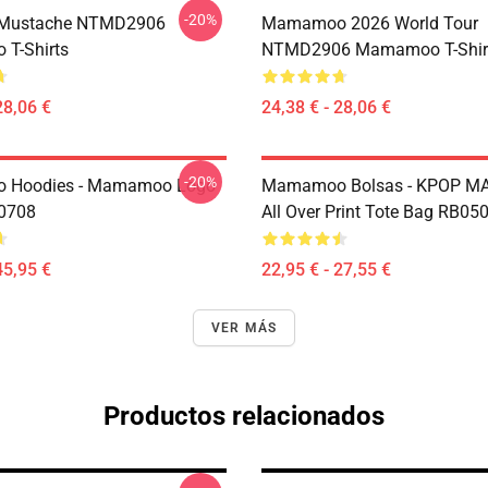
-20%
Mustache NTMD2906
Mamamoo 2026 World Tour
T-Shirts
NTMD2906 Mamamoo T-Shir
28,06 €
24,38 € - 28,06 €
-20%
Hoodies - Mamamoo Logo
Mamamoo Bolsas - KPOP 
P0708
All Over Print Tote Bag RB05
45,95 €
22,95 € - 27,55 €
VER MÁS
Productos relacionados