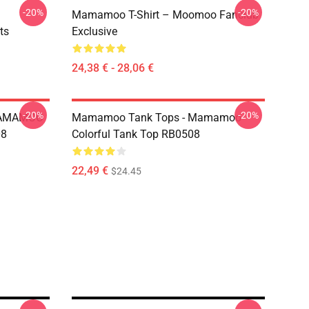
-20%
-20%
Mamamoo T-Shirt – Moomoo Fanclub
ts
Exclusive
24,38 € - 28,06 €
-20%
-20%
MAMAMOO
Mamamoo Tank Tops - Mamamoo
08
Colorful Tank Top RB0508
22,49 €
$24.45