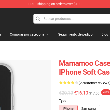
FREE
shipping on orders over $100
op
a
Comprar por categoría
Seguimiento de pedido
Blog
Mamamoo Case
IPhone Soft Ca
(2 customer reviews
€20.13
€16.10
-20%
$17.50
Type
iPhone
Samsung