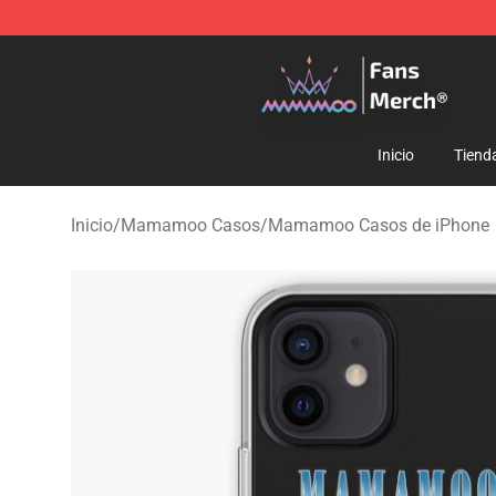
Mamamoo Store - Official Mamamoo Merchandise Sh
Inicio
Tiend
Inicio
/
Mamamoo Casos
/
Mamamoo Casos de iPhone