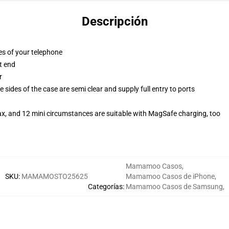
Descripción
es of your telephone
t end
r
 sides of the case are semi clear and supply full entry to ports
ax, and 12 mini circumstances are suitable with MagSafe charging, too
Mamamoo Casos
,
SKU
:
MAMAMOSTO25625
Mamamoo Casos de iPhone
,
Categorías
:
Mamamoo Casos de Samsung
,