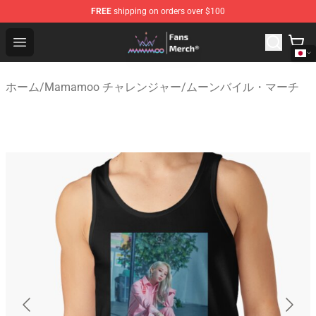
FREE
shipping on orders over $100
Mamamoo Store - Official Mamamoo Merchandise Shop
Open menu
ホーム
/
Mamamoo チャレンジャー
/
ムーンバイル・マーチ