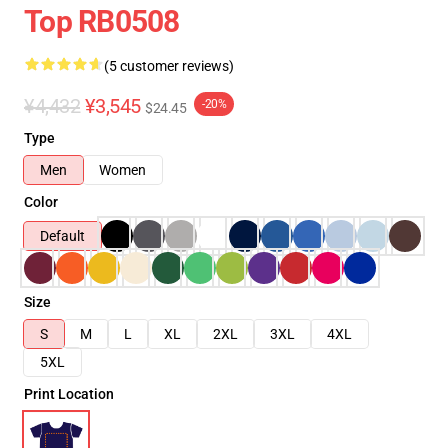
Top RB0508
(5 customer reviews)
¥4,432
¥3,545
-20%
$24.45
Type
Men
Women
Color
Default
Size
S
M
L
XL
2XL
3XL
4XL
5XL
Print Location