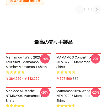
Write your review
1
/
1
最高の売り手製品
Mamamoo 4Ward 2026 World
MAMAMOO Concert Tour
-20%
-20%
Tour Shirt - Mamamoo
NTMD2906 Mamamoo T-
Member Mamamoo T-Shirts
Shirts
￥384,250 - ￥442,250
￥507,500
$35
MooMoo Mustache
Mamamoo 2026 World Tour
-20%
-20%
NTMD2906 Mamamoo T-
NTMD2906 Mamamoo T-
Shirts
Shirts