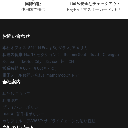
国際保証
100％安全なチェックアウト
使用国で提供
PayPal / マスターカード / ビザ
お問い合わせ
本社オフィス
: 5211 N Ervay St, ダラス, アメリカ
私達の倉庫
: No. 18 セクション 2、Renmin South Road、Chengdu、
Sichuan、Baotou City、Sichuan 州、CN
営業時間
: 9:00～18:00(月～金)
電子メール
お問い合わせmamamoo.ストア
会社案内
私たちについて
利用規約
プライバシーポリシー
DMCA - 著作権ポリシー
カリフォルニアSB657: サプライチェーンの透明性法
当社のサポート