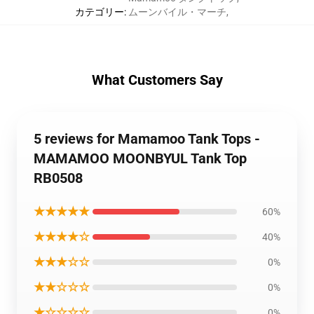
カテゴリー
:
ムーンバイル・マーチ
,
What Customers Say
5 reviews for Mamamoo Tank Tops -
MAMAMOO MOONBYUL Tank Top
RB0508
★★★★★
60%
★★★★☆
40%
★★★☆☆
0%
★★☆☆☆
0%
★☆☆☆☆
0%