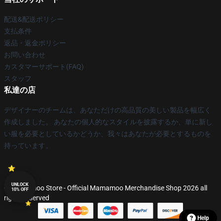
配送&配送ポリシー
支払条件
返品・返金ポリシー
お問い合わせ
カスタマーサポート(FAQ)
スタッフ
私達の店
デザイナーのチームは、あなただけの高品質の美しい製品を幅広く
作成しました。 あなたの個人的なスタイルを披露するか、単に新し
い服を必要としているかどうか、我々はあなたが必要とするものを
持っています。
UNLOCK
© Mamamoo Store - Official Mamamoo Merchandise Shop 2026 all
10% OFF
rights reserved
Help