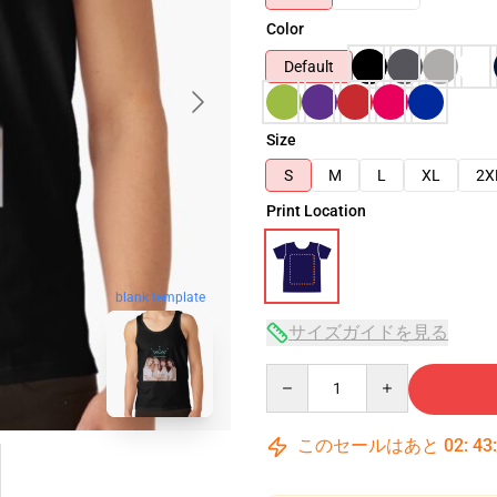
Color
Default
Size
S
M
L
XL
2X
Print Location
blank template
サイズガイドを見る
Quantity
このセールはあと
02
:
43