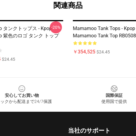
関連商品
-20%
o タンクトップス - Kpop
Mamamoo Tank Tops - Kpop
oo 紫色のロゴ タンク トップ
Mamamoo Tank Top RB0508
￥354,525
$24.45
5
$24.45
安心してお買い物
国際保証
ックから配送まで24/7保護
使用国で提供
当社のサポート