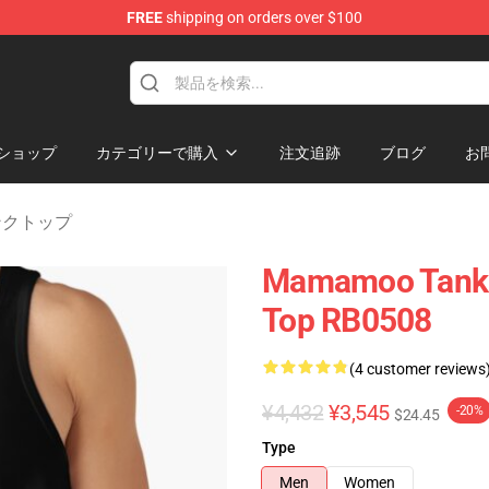
FREE
shipping on orders over $100
op
ショップ
カテゴリーで購入
注文追跡
ブログ
お
タンクトップ
Mamamoo Tank 
Top RB0508
(4 customer reviews
¥4,432
¥3,545
-20%
$24.45
Type
Men
Women