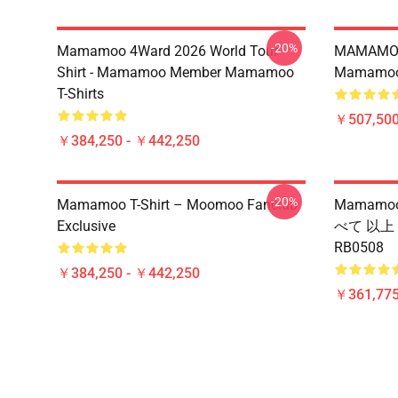
-20%
Mamamoo 4Ward 2026 World Tour
MAMAMOO
Shirt - Mamamoo Member Mamamoo
Mamamoo 
T-Shirts
￥507,50
￥384,250 - ￥442,250
-20%
Mamamoo T-Shirt – Moomoo Fanclub
Mamamoo
Exclusive
べて 以上
RB0508
￥384,250 - ￥442,250
￥361,775