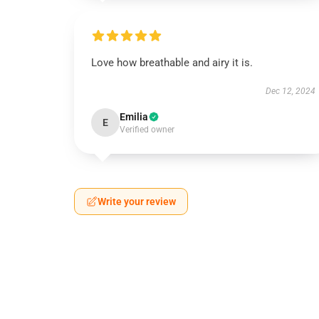
Love how breathable and airy it is.
Dec 12, 2024
Emilia
E
Verified owner
Write your review