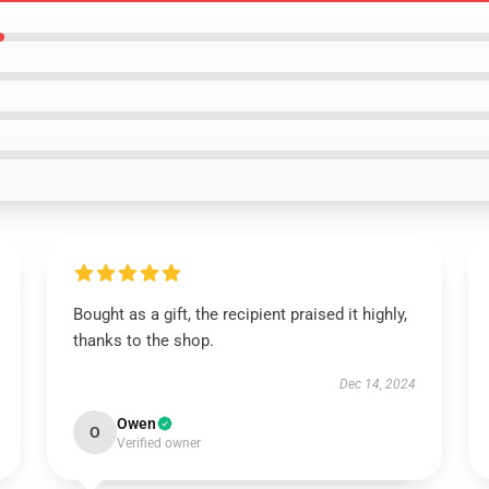
Bought as a gift, the recipient praised it highly,
thanks to the shop.
Dec 14, 2024
Owen
O
Verified owner