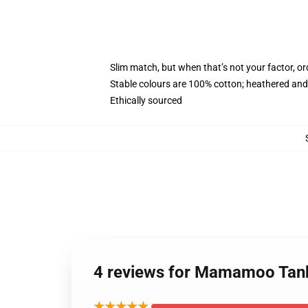
Slim match, but when that’s not your factor, o
Stable colours are 100% cotton; heathered and
Ethically sourced
4 reviews for Mamamoo Tan
★★★★★