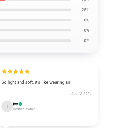
25%
0%
0%
0%
So light and soft, it's like wearing air!
Dec 12, 2024
Ivy
I
Verified owner