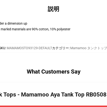
説明
rder a dimension up
 marled materials are 90% cotton, 10% polyester
SKU
:
MAMAMOSTO93129-DEFAULT
カテゴリー
:
Mamamoo タンクトッ
What Customers Say
k Tops - Mamamoo Aya Tank Top RB0508