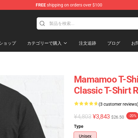
FREE
shipping on orders over $100
op
ショップ
カテゴリーで購入
注文追跡
ブログ
お
Mamamoo T-Shi
Classic T-Shirt
(3 customer reviews
¥4,803
¥3,843
-20%
$26.50
Type
Unisex