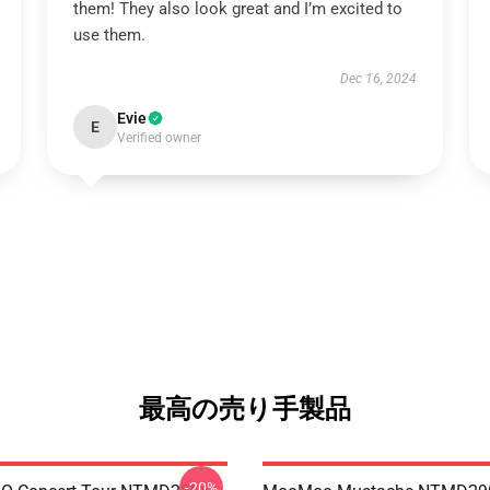
them! They also look great and I’m excited to
use them.
Dec 16, 2024
Evie
E
Verified owner
最高の売り手製品
-20%