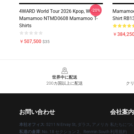
-20%
4WARD World Tour 2026 Kpop, Wheein
Mamamoo T
Mamamoo NTMD0608 Mamamoo T-
Shirt RB1
Shirts
￥384,250
￥507,500
$35
Footer
世界中に配送
200カ国以上に配送
クリ
お問い合わせ
会社案内
本社オフィス
: 5211 N Ervay St, ダラス, アメリカ
私たちにつ
私達の倉庫
: No. 18 セクション 2、Renmin South
利用規約