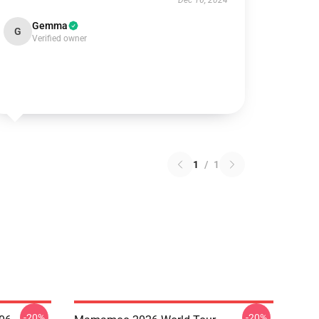
Dec 16, 2024
Gemma
G
Verified owner
1
/
1
-20%
-20%