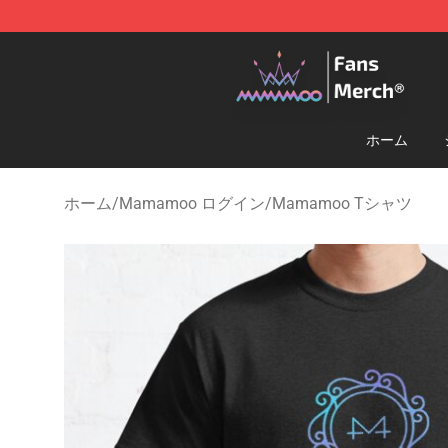
Mamamoo Store - Official Mamamoo Merchandise Sh
ホーム
ホーム
/
Mamamoo ログイン
/
Mamamoo Tシャツ