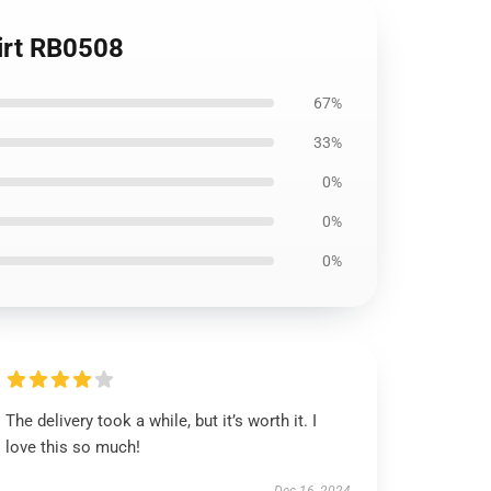
irt RB0508
67%
33%
0%
0%
0%
The delivery took a while, but it’s worth it. I
love this so much!