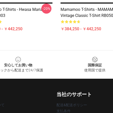
-20%
-Shirts - Hwasa Maria T-
Mamamoo T-Shirts - MAMA
303
Vintage Classic T-Shirt RB05
 - ￥442,250
￥384,250 - ￥442,250
安心してお買い物
国際保証
ックから配送まで24/7保護
使用国で提供
当社のサポート
いて
配送&配送ポリシー
支払条件