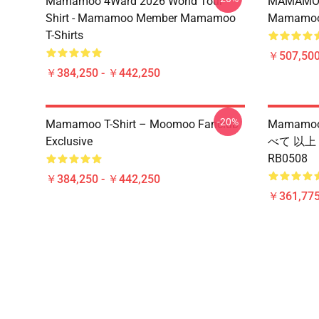
Mamamoo 4Ward 2026 World Tour
MAMAMOO
Shirt - Mamamoo Member Mamamoo
Mamamoo 
T-Shirts
￥507,50
￥384,250 - ￥442,250
-20%
Mamamoo T-Shirt – Moomoo Fanclub
Mamamoo
Exclusive
べて 以上
RB0508
￥384,250 - ￥442,250
￥361,775