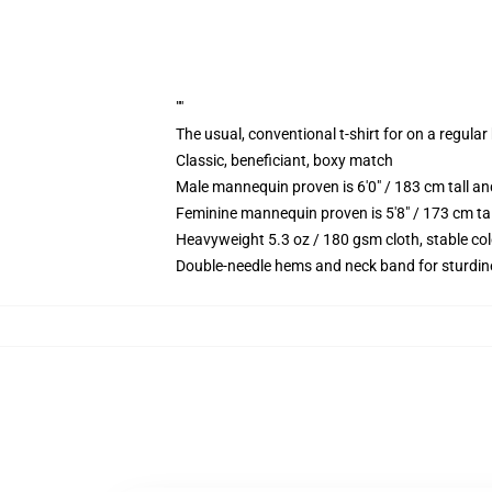
""
The usual, conventional t-shirt for on a regular
Classic, beneficiant, boxy match
Male mannequin proven is 6'0" / 183 cm tall 
Feminine mannequin proven is 5'8" / 173 cm ta
Heavyweight 5.3 oz / 180 gsm cloth, stable co
Double-needle hems and neck band for sturdin