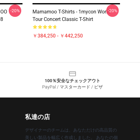
-20%
-20%
MOO
Mamamoo T-Shirts - 1mycon World
08
Tour Concert Classic T-Shirt
￥384,250 - ￥442,250
100％安全なチェックアウト
PayPal / マスターカード / ビザ
私達の店
デザイナーのチームは、あなただけの高品質の
美しい製品を幅広く作成しました。 あなたの個