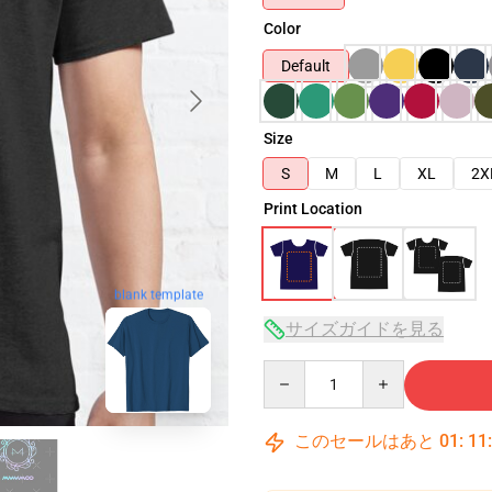
Color
Default
Size
S
M
L
XL
2X
Print Location
blank template
サイズガイドを見る
Quantity
このセールはあと
01
:
11