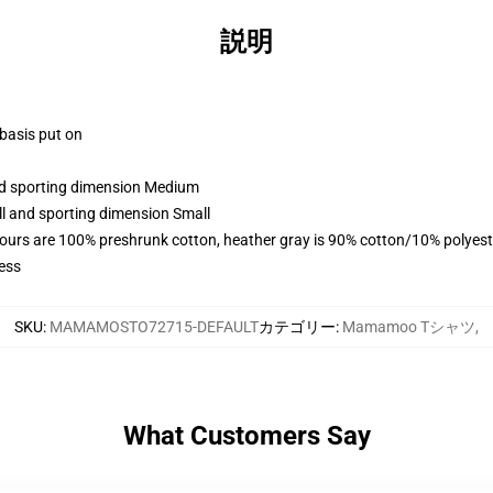
説明
 basis put on
and sporting dimension Medium
ll and sporting dimension Small
lours are 100% preshrunk cotton, heather gray is 90% cotton/10% polyest
ess
SKU
:
MAMAMOSTO72715-DEFAULT
カテゴリー
:
Mamamoo Tシャツ
,
What Customers Say