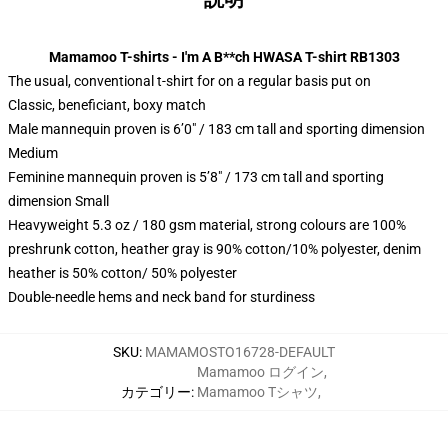
Mamamoo T-shirts - I'm A B**ch HWASA T-shirt RB1303
The usual, conventional t-shirt for on a regular basis put on
Classic, beneficiant, boxy match
Male mannequin proven is 6’0″ / 183 cm tall and sporting dimension
Medium
Feminine mannequin proven is 5’8″ / 173 cm tall and sporting
dimension Small
Heavyweight 5.3 oz / 180 gsm material, strong colours are 100%
preshrunk cotton, heather gray is 90% cotton/10% polyester, denim
heather is 50% cotton/ 50% polyester
Double-needle hems and neck band for sturdiness
SKU
:
MAMAMOSTO16728-DEFAULT
Mamamoo ログイン
,
カテゴリー
:
Mamamoo Tシャツ
,