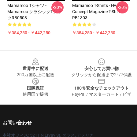
Mamamoo Tシャツ -
Mamamoo T-Shirts - Hwasa
-20%
-20%
Mamamoo クラシックTシャ
Concept Magazine T-Shirt
ツRB0508
RB1303
￥384,250 - ￥442,250
￥384,250 - ￥442,250
Footer
世界中に配送
安心してお買い物
200カ国以上に配送
クリックから配送まで24/7保護
国際保証
100％安全なチェックアウト
使用国で提供
PayPal / マスターカード / ビザ
お問い合わせ
本社オフィス
: 5211 N Ervay St, ダラス, アメリカ