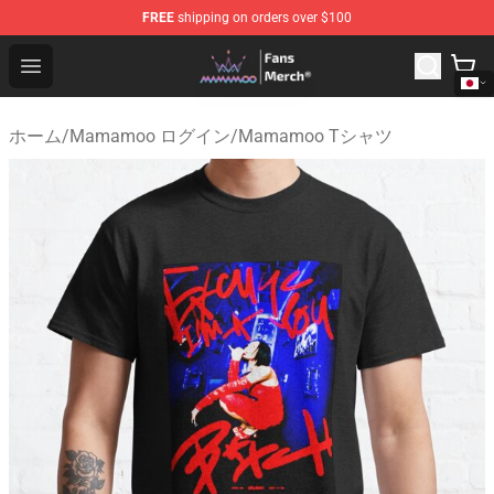
FREE
shipping on orders over $100
Mamamoo Store - Official Mamamoo Merchandise Shop
Open menu
ホーム
/
Mamamoo ログイン
/
Mamamoo Tシャツ