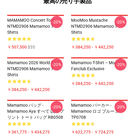
最高の売り手製品
MAMAMOO Concert Tour
MooMoo Mustache
-20%
-20%
NTMD2906 Mamamoo T-
NTMD2906 Mamamoo T-
Shirts
Shirts
￥507,500
$35
￥384,250 - ￥442,250
Mamamoo 2026 World Tour
Mamamoo T-Shirt – Moomoo
-20%
-20%
NTMD2906 Mamamoo T-
Fanclub Exclusive
Shirts
￥384,250 - ￥442,250
￥384,250 - ￥442,250
Mamamoo バッグ -
Mamamoo パーカー -
-20%
-20%
Mamamoo Aya すべて 以上 プ
Mamamoo ロゴ ブルー S
リント トート バッグ RB0508
TP0708
￥361,775 - ￥434,275
￥622,775 - ￥724,275