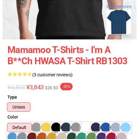
blank template
Mamamoo T-Shirts - I'm A
B**ch HWASA T-Shirt RB1303
(3 customer reviews)
¥4,803
¥3,843
-20%
$26.50
Type
Unisex
Color
Default