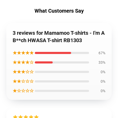
What Customers Say
3 reviews for Mamamoo T-shirts - I'm A
B**ch HWASA T-shirt RB1303
★★★★★
67%
★★★★☆
33%
★★★☆☆
0%
★★☆☆☆
0%
★☆☆☆☆
0%