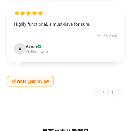
Highly functional, a must-have for sure.
Dec 15, 2024
Aaron
A
Verified owner
Write your review
1
/
1