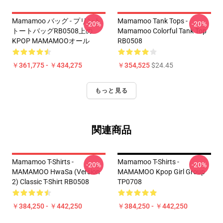
Mamamoo バッグ - プリント
Mamamoo Tank Tops -
-20%
-20%
トートバッグRB0508上の
Mamamoo Colorful Tank Top
KPOP MAMAMOOオール
RB0508
￥361,775 - ￥434,275
￥354,525
$24.45
もっと見る
関連商品
Mamamoo T-Shirts -
Mamamoo T-Shirts -
-20%
-20%
MAMAMOO HwaSa (Version
MAMAMOO Kpop Girl Group
2) Classic T-Shirt RB0508
TP0708
￥384,250 - ￥442,250
￥384,250 - ￥442,250