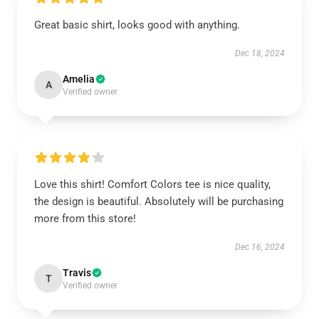
Great basic shirt, looks good with anything.
Dec 18, 2024
Amelia
A
Verified owner
Love this shirt! Comfort Colors tee is nice quality,
the design is beautiful. Absolutely will be purchasing
more from this store!
Dec 16, 2024
Travis
T
Verified owner