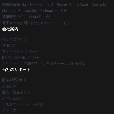
私達の倉庫
: No. 18 セクション 2、Renmin South Road、Chengdu、
Sichuan、Baotou City、Sichuan 州、CN
営業時間
: 9:00～18:00(月～金)
電子メール
お問い合わせmamamoo.ストア
会社案内
私たちについて
利用規約
プライバシーポリシー
DMCA - 著作権ポリシー
カリフォルニアSB657: サプライチェーンの透明性法
当社のサポート
配送&配送ポリシー
支払条件
返品・返金ポリシー
お問い合わせ
カスタマーサポート(FAQ)
スタッフ