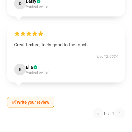
Daisy
D
Verified owner
Great texture, feels good to the touch.
Dec 12, 2024
Ella
E
Verified owner
Write your review
1
/
1