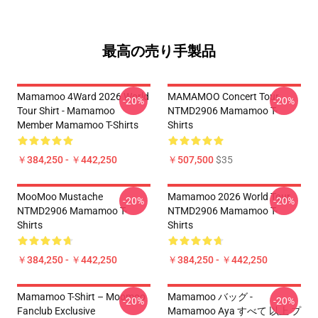
最高の売り手製品
Mamamoo 4Ward 2026 World
MAMAMOO Concert Tour
-20%
-20%
Tour Shirt - Mamamoo
NTMD2906 Mamamoo T-
Member Mamamoo T-Shirts
Shirts
￥384,250 - ￥442,250
￥507,500
$35
MooMoo Mustache
Mamamoo 2026 World Tour
-20%
-20%
NTMD2906 Mamamoo T-
NTMD2906 Mamamoo T-
Shirts
Shirts
￥384,250 - ￥442,250
￥384,250 - ￥442,250
Mamamoo T-Shirt – Moomoo
Mamamoo バッグ -
-20%
-20%
Fanclub Exclusive
Mamamoo Aya すべて 以上 プ