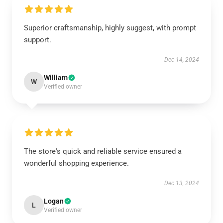
Superior craftsmanship, highly suggest, with prompt
support.
Dec 14, 2024
William
W
Verified owner
The store's quick and reliable service ensured a
wonderful shopping experience.
Dec 13, 2024
Logan
L
Verified owner