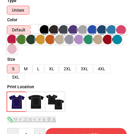
Type
Unisex
Color
Default
Size
S
M
L
XL
2XL
3XL
4XL
5XL
Print Location
サイズガイドを見る
Quantity