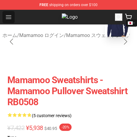
FREE
shipping on orders over $100
blank template
Open menu
Mamamoo Store - Official Mamam
ホーム
/
Mamamoo ログイン
/
Mamamoo スウェットシャツ
Mamamoo Sweatshirts -
Mamamoo Pullover Sweatshirt
RB0508
(5 customer reviews)
¥7,422
¥5,938
-20%
$40.95