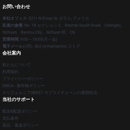
お問い合わせ
本社オフィス
: 5211 N Ervay St, ダラス, アメリカ
私達の倉庫
: No. 18 セクション 2、Renmin South Road、Chengdu、
Sichuan、Baotou City、Sichuan 州、CN
営業時間
: 9:00～18:00(月～金)
電子メール
お問い合わせmamamoo.ストア
会社案内
私たちについて
利用規約
プライバシーポリシー
DMCA - 著作権ポリシー
カリフォルニアSB657: サプライチェーンの透明性法
当社のサポート
配送&配送ポリシー
支払条件
返品・返金ポリシー