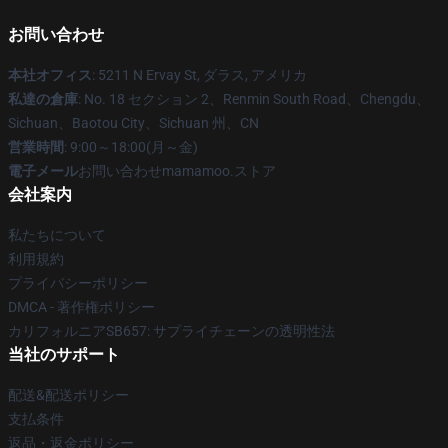
お問い合わせ
本社オフィス
: 5211 N Ervay St, ダラス, アメリカ
私達の倉庫
: No. 18 セクション 2、Renmin South Road、Chengdu、
Sichuan、Baotou City、Sichuan 州、CN
営業時間
: 9:00～18:00(月～金)
電子メール
お問い合わせmamamoo.ストア
会社案内
私たちについて
利用規約
プライバシーポリシー
DMCA - 著作権ポリシー
カリフォルニアSB657: サプライチェーンの透明性法
当社のサポート
配送&配送ポリシー
支払条件
返品・返金ポリシー