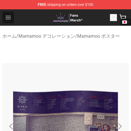
FREE
shipping on orders over $100
Mamamoo Store - Official Mamamoo Merchandise Shop
Open menu
ホーム
/
Mamamoo デコレーション
/
Mamamoo ポスター