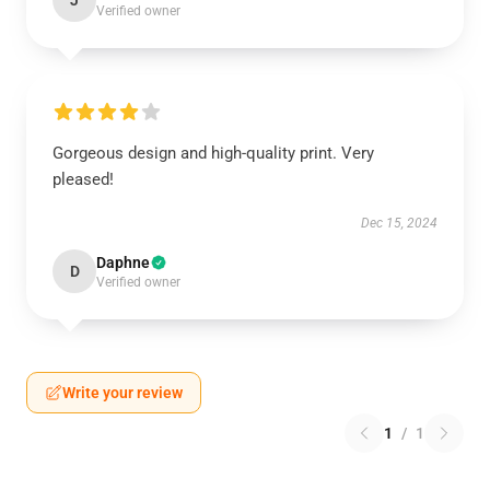
J
Verified owner
Gorgeous design and high-quality print. Very
pleased!
Dec 15, 2024
Daphne
D
Verified owner
Write your review
1
/
1