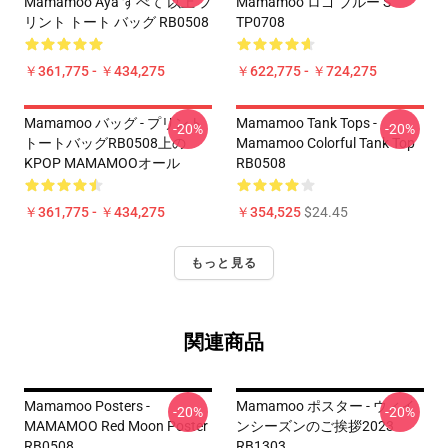
Mamamoo Aya すべて 以上 プ
Mamamoo ロゴ ブルー S
リント トート バッグ RB0508
TP0708
￥361,775 - ￥434,275
￥622,775 - ￥724,275
Mamamoo バッグ - プリント
Mamamoo Tank Tops -
-20%
-20%
トートバッグRB0508上の
Mamamoo Colorful Tank Top
KPOP MAMAMOOオール
RB0508
￥361,775 - ￥434,275
￥354,525
$24.45
もっと見る
関連商品
Mamamoo Posters -
Mamamoo ポスター - ウィイ
-20%
-20%
MAMAMOO Red Moon Poster
ンシーズンのご挨拶2023
RB0508
RB1303