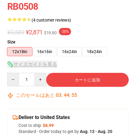
RB0508
(4 customer reviews)
¥3,589
¥2,871
-20%
$19.80
Size
12x18in
16x16in
16x24in
18x24in
サイズガイドを見る
Quantity
カートに追加
このセールはあと
03
:
44
:
54
Deliver to United States
Cost to ship:
$6.99
Standard - Order today to get by
Aug. 13 - Aug. 20