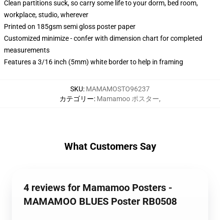
Clean partitions suck, so carry some life to your dorm, bed room,
workplace, studio, wherever
Printed on 185gsm semi gloss poster paper
Customized minimize - confer with dimension chart for completed
measurements
Features a 3/16 inch (5mm) white border to help in framing
SKU
:
MAMAMOSTO96237
カテゴリー
:
Mamamoo ポスター
,
What Customers Say
4 reviews for Mamamoo Posters -
MAMAMOO BLUES Poster RB0508