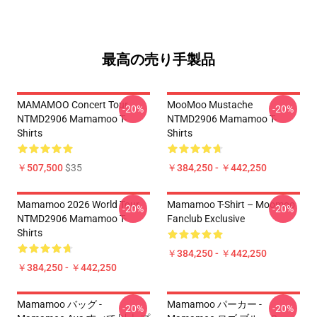
最高の売り手製品
MAMAMOO Concert Tour
MooMoo Mustache
-20%
-20%
NTMD2906 Mamamoo T-
NTMD2906 Mamamoo T-
Shirts
Shirts
￥507,500
$35
￥384,250 - ￥442,250
Mamamoo 2026 World Tour
Mamamoo T-Shirt – Moomoo
-20%
-20%
NTMD2906 Mamamoo T-
Fanclub Exclusive
Shirts
￥384,250 - ￥442,250
￥384,250 - ￥442,250
Mamamoo バッグ -
Mamamoo パーカー -
-20%
-20%