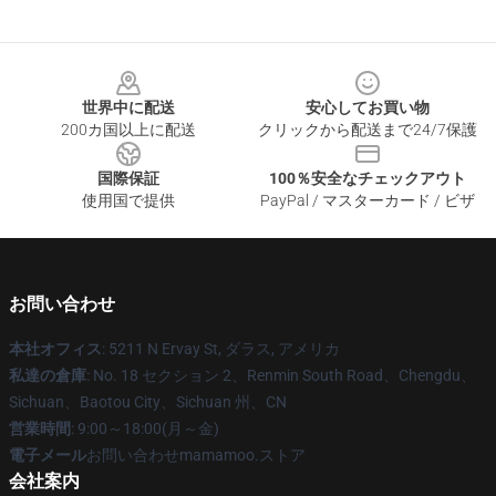
Footer
世界中に配送
安心してお買い物
200カ国以上に配送
クリックから配送まで24/7保護
国際保証
100％安全なチェックアウト
使用国で提供
PayPal / マスターカード / ビザ
お問い合わせ
本社オフィス
: 5211 N Ervay St, ダラス, アメリカ
私達の倉庫
: No. 18 セクション 2、Renmin South Road、Chengdu、
Sichuan、Baotou City、Sichuan 州、CN
営業時間
: 9:00～18:00(月～金)
電子メール
お問い合わせmamamoo.ストア
会社案内