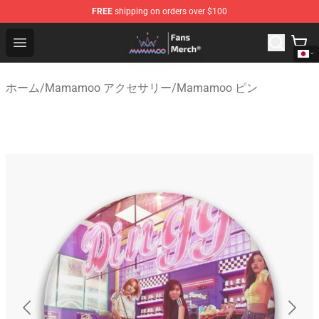
FREE
shipping on orders over $100
Mamamoo Store - Official Mamamoo Merchandise Shop
Open menu
ホーム
/
Mamamoo アクセサリー
/
Mamamoo ピン