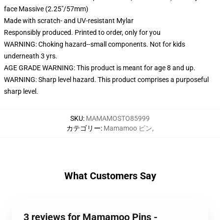
face Massive (2.25"/57mm)
Made with scratch- and UV-resistant Mylar
Responsibly produced. Printed to order, only for you
WARNING: Choking hazard--small components. Not for kids
underneath 3 yrs.
AGE GRADE WARNING: This product is meant for age 8 and up.
WARNING: Sharp level hazard. This product comprises a purposeful
sharp level.
SKU
:
MAMAMOSTO85999
カテゴリー
:
Mamamoo ピン
,
What Customers Say
3 reviews for Mamamoo Pins -