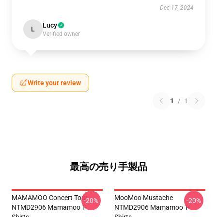
Dec 17, 2024
Lucy
L
Verified owner
Write your review
1
/
1
最高の売り手製品
MAMAMOO Concert Tour
MooMoo Mustache
-20%
-20%
NTMD2906 Mamamoo T-
NTMD2906 Mamamoo T-