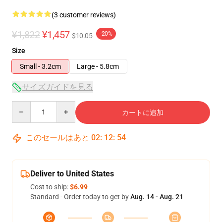
(3 customer reviews)
¥1,822
¥1,457
-20%
$10.05
Size
Small - 3.2cm
Large - 5.8cm
サイズガイドを見る
Quantity
カートに追加
このセールはあと
02
:
12
:
54
Deliver to United States
Cost to ship:
$6.99
Standard - Order today to get by
Aug. 14 - Aug. 21