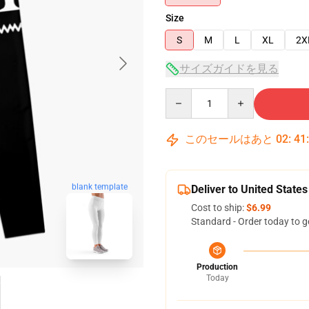
Size
S
M
L
XL
2X
サイズガイドを見る
Quantity
このセールはあと
02
:
41
blank template
Deliver to United States
Cost to ship:
$6.99
Standard - Order today to g
Production
Today