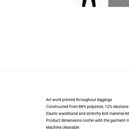
Art work printed throughout leggings
Constructed from 88% polyester, 12% elastane
Elastic waistband and stretchy knit material le
Product dimensions confer with the garment m
Machine cleanable