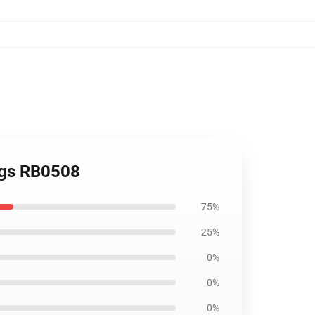
ngs RB0508
75%
25%
0%
0%
0%