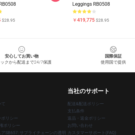
 RB0508
Leggings RB0508
5
￥419,775
$28.95
$28.95
安心してお買い物
国際保証
ックから配送まで24/7保護
使用国で提供
当社のサポート
いて
配送&配送ポリシー
支払条件
ーポリシー
返品・返金ポリシー
著作権ポリシー
お問い合わせ
アSB657: サプライチェーンの透明
カスタマーサポート(FAQ)