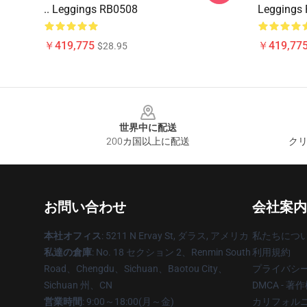
.. Leggings RB0508
Leggings
￥419,775
￥419,77
$28.95
Footer
世界中に配送
200カ国以上に配送
クリ
お問い合わせ
会社案内
本社オフィス
: 5211 N Ervay St, ダラス, アメリカ
私たちにつ
私達の倉庫
: No. 18 セクション 2、Renmin South
利用規約
Road、Chengdu、Sichuan、Baotou City、
プライバシ
Sichuan 州、CN
DMCA - 
営業時間
: 9:00～18:00(月～金)
カリフォルニ