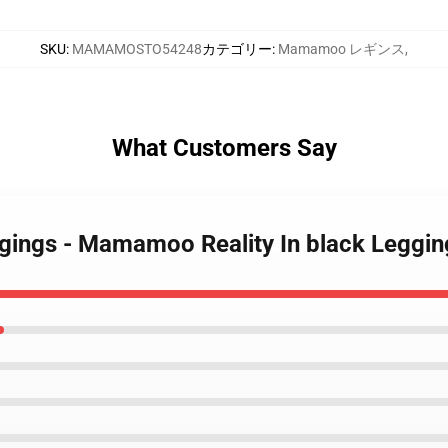
SKU
:
MAMAMOSTO54248
カテゴリー
:
Mamamoo レギンス
,
What Customers Say
ings - Mamamoo Reality In black Leggi