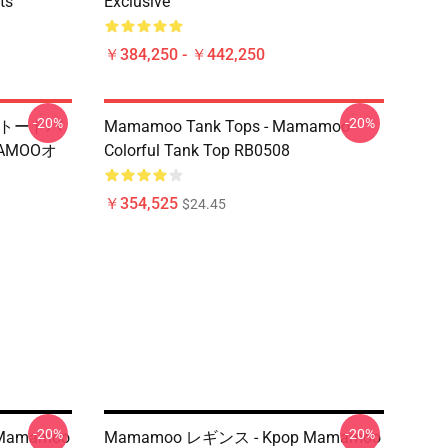
ts
Exclusive
￥384,250 - ￥442,250
-20%
-20%
ントトートバ
Mamamoo Tank Tops - Mamamoo
AMOOオ
Colorful Tank Top RB0508
￥354,525
$24.45
-20%
-20%
 Mamamoo
Mamamoo レギンス - Kpop Mamamoo