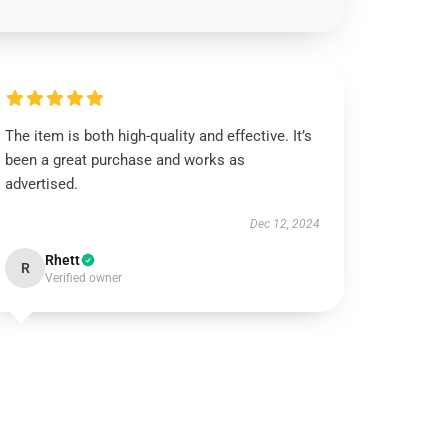
The item is both high-quality and effective. It’s
been a great purchase and works as
advertised.
Dec 12, 2024
Rhett
R
Verified owner