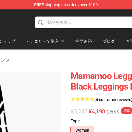
FREE
shipping on orders over $100
op
ショップ
カテゴリーで購入
注文追跡
ブログ
お
ギンス
Mamamoo Leggin
Black Leggings
(4 customer reviews
¥5,247
¥4,198
-20%
$28.95
Type
Women