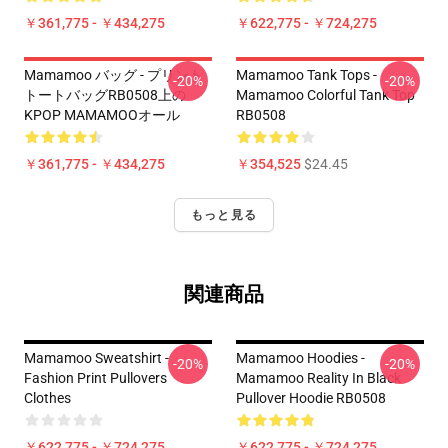
￥361,775 - ￥434,275
￥622,775 - ￥724,275
Mamamoo バッグ - プリント
Mamamoo Tank Tops -
-20%
-20%
トートバッグRB0508上の
Mamamoo Colorful Tank Top
KPOP MAMAMOOオール
RB0508
￥361,775 - ￥434,275
￥354,525
$24.45
もっと見る
関連商品
Mamamoo Sweatshirt -
Mamamoo Hoodies -
-20%
-20%
Fashion Print Pullovers
Mamamoo Reality In Black
Clothes
Pullover Hoodie RB0508
￥622,775 - ￥724,275
￥622,775 - ￥724,275