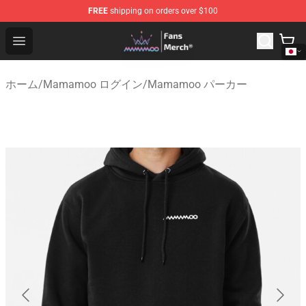
FREE
shipping on orders over $100
Mamamoo Store - Official Mamamoo Merchandise Shop
Open menu
ホーム
/
Mamamoo ログイン
/
Mamamoo パーカー