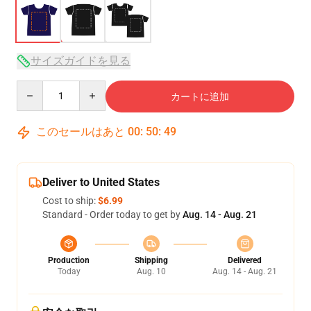
サイズガイドを見る
Quantity
カートに追加
このセールはあと
00
:
50
:
48
Deliver to United States
Cost to ship:
$6.99
Standard - Order today to get by
Aug. 14 - Aug. 21
Production
Shipping
Delivered
Today
Aug. 10
Aug. 14 - Aug. 21