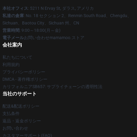
本社オフィス
: 5211 N Ervay St, ダラス, アメリカ
私達の倉庫
: No. 18 セクション 2、Renmin South Road、Chengdu、
Sichuan、Baotou City、Sichuan 州、CN
営業時間
: 9:00～18:00(月～金)
電子メール
お問い合わせmamamoo.ストア
会社案内
私たちについて
利用規約
プライバシーポリシー
DMCA - 著作権ポリシー
カリフォルニアSB657: サプライチェーンの透明性法
当社のサポート
配送&配送ポリシー
支払条件
返品・返金ポリシー
お問い合わせ
カスタマーサポート(FAQ)