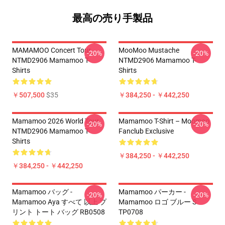
最高の売り手製品
MAMAMOO Concert Tour
MooMoo Mustache
-20%
-20%
NTMD2906 Mamamoo T-
NTMD2906 Mamamoo T-
Shirts
Shirts
￥507,500
$35
￥384,250 - ￥442,250
Mamamoo 2026 World Tour
Mamamoo T-Shirt – Moomoo
-20%
-20%
NTMD2906 Mamamoo T-
Fanclub Exclusive
Shirts
￥384,250 - ￥442,250
￥384,250 - ￥442,250
Mamamoo バッグ -
Mamamoo パーカー -
-20%
-20%
Mamamoo Aya すべて 以上 プ
Mamamoo ロゴ ブルー S
リント トート バッグ RB0508
TP0708