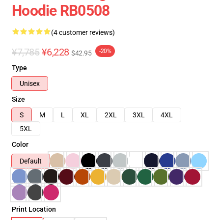
Hoodie RB0508
(4 customer reviews)
¥7,785
¥6,228
-20%
$42.95
Type
Unisex
Size
S
M
L
XL
2XL
3XL
4XL
5XL
Color
Default
Print Location