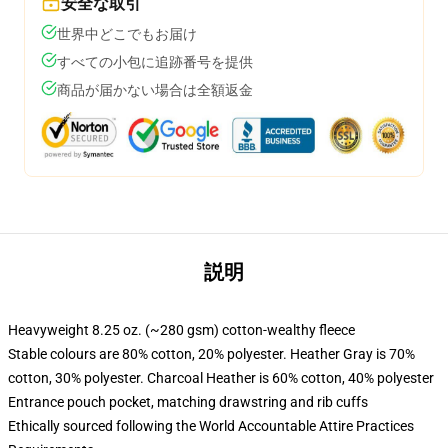
安全な取引
世界中どこでもお届け
すべての小包に追跡番号を提供
商品が届かない場合は全額返金
説明
Heavyweight 8.25 oz. (~280 gsm) cotton-wealthy fleece
Stable colours are 80% cotton, 20% polyester. Heather Gray is 70%
cotton, 30% polyester. Charcoal Heather is 60% cotton, 40% polyester
Entrance pouch pocket, matching drawstring and rib cuffs
Ethically sourced following the World Accountable Attire Practices