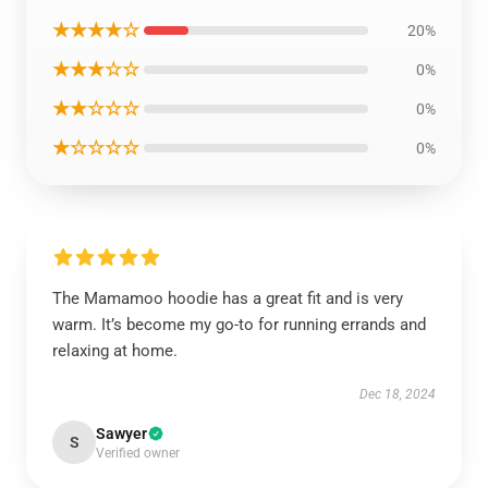
★★★★☆
20%
★★★☆☆
0%
★★☆☆☆
0%
★☆☆☆☆
0%
The Mamamoo hoodie has a great fit and is very
warm. It’s become my go-to for running errands and
relaxing at home.
Dec 18, 2024
Sawyer
S
Verified owner