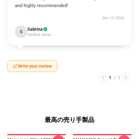
and highly recommended!
Dec 13, 2024
Sabrina
S
Verified owner
Write your review
1
/
1
最高の売り手製品