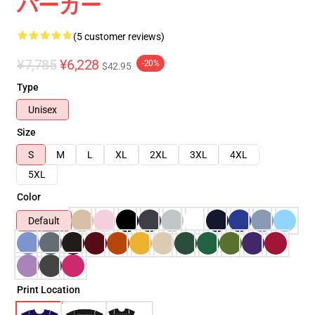
パーカー
(5 customer reviews)
¥7,785
¥6,228
-20%
$42.95
Type
Unisex
Size
S
M
L
XL
2XL
3XL
4XL
5XL
Color
Default
Print Location