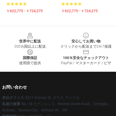
￥622,775 - ￥724,275
￥622,775 - ￥724,275
Footer
世界中に配送
安心してお買い物
200カ国以上に配送
クリックから配送まで24/7保護
国際保証
100％安全なチェックアウト
使用国で提供
PayPal / マスターカード / ビザ
お問い合わせ
本社オフィス
: 5211 N Ervay St, ダラス, アメリカ
私達の倉庫
: No. 18 セクション 2、Renmin South Road、Chengdu、
Sichuan、Baotou City、Sichuan 州、CN