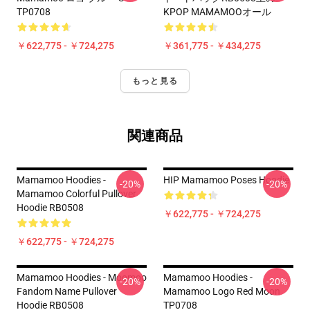
TP0708
KPOP MAMAMOOオール
￥622,775 - ￥724,275
￥361,775 - ￥434,275
もっと見る
関連商品
Mamamoo Hoodies -
HIP Mamamoo Poses Hoodie
-20%
-20%
Mamamoo Colorful Pullover
Hoodie RB0508
￥622,775 - ￥724,275
￥622,775 - ￥724,275
Mamamoo Hoodies - Moomoo
Mamamoo Hoodies -
-20%
-20%
Fandom Name Pullover
Mamamoo Logo Red Moon
Hoodie RB0508
TP0708