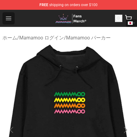
FREE
shipping on orders over $100
Mamamoo Store - Official Mamamoo Merchandise Shop
Open menu
ホーム
/
Mamamoo ログイン
/
Mamamoo パーカー