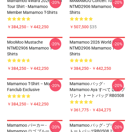
Mamamoo 4Ward 2026 World
MAMAMOO Concert Tour
-20%
-20%
Tour Shirt - Mamamoo
NTMD2906 Mamamoo T-
Member Mamamoo T-Shirts
Shirts
￥384,250 - ￥442,250
￥507,500
$35
MooMoo Mustache
Mamamoo 2026 World Tour
-20%
-20%
NTMD2906 Mamamoo T-
NTMD2906 Mamamoo T-
Shirts
Shirts
￥384,250 - ￥442,250
￥384,250 - ￥442,250
Mamamoo T-Shirt – Moomoo
Mamamoo バッグ -
-20%
-20%
Fanclub Exclusive
Mamamoo Aya すべて 以上 プ
リント トート バッグ RB0508
￥384,250 - ￥442,250
￥361,775 - ￥434,275
Mamamoo パーカー -
Mamamoo バッグ - プリント
-20%
-20%
Mamamoo ロゴ ブルー S
トートバッグRB0508上の