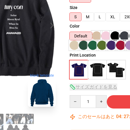
Size
S
M
L
XL
2X
Color
Default
Print Location
blank template
サイズガイドを見る
Quantity
このセールはあと
04
:
27