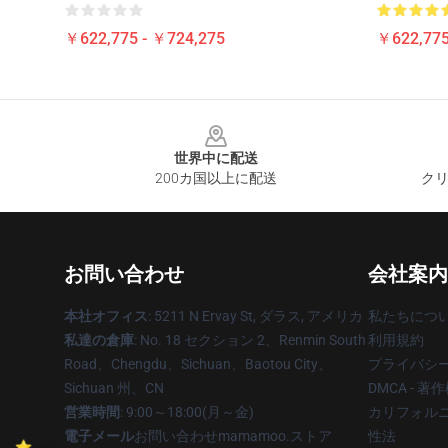
￥622,775 - ￥724,275
￥622,775
Footer
世界中に配送
200カ国以上に配送
クリ
お問い合わせ
会社案内
本社オフィス
: 5211 N Ervay St, ダラス, アメリカ
私たちにつ
私達の倉庫
: No. 18 セクション 2、Renmin South
利用規約
Road、Chengdu、Sichuan、Baotou City、
プライバシ
Sichuan 州、CN
DMCA - 
営業時間
: 9:00～18:00(月～金)
カリフォルニ
電子メール
お問い合わせmamamoo.ストア
性法