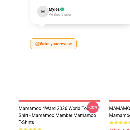
Myles
M
Verified owner
Write your review
-20%
Mamamoo 4Ward 2026 World Tour
MAMAMOO
Shirt - Mamamoo Member Mamamoo
Mamamoo 
T-Shirts