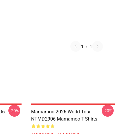
1
/
1
-20%
-20%
06
Mamamoo 2026 World Tour
NTMD2906 Mamamoo T-Shirts