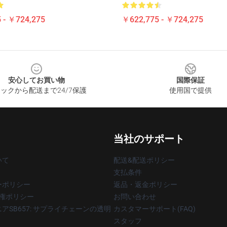
 - ￥724,275
￥622,775 - ￥724,275
安心してお買い物
国際保証
ックから配送まで24/7保護
使用国で提供
当社のサポート
いて
配送&配送ポリシー
支払条件
ーポリシー
返品・返金ポリシー
著作権ポリシー
お問い合わせ
アSB657: サプライチェーンの透明
カスタマーサポート(FAQ)
スタッフ