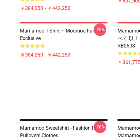
￥507,50
￥384,250 - ￥442,250
-20%
Mamamoo T-Shirt – Moomoo Fanclub
Mamamoo
Exclusive
べて 以上
RB0508
￥384,250 - ￥442,250
￥361,775
-20%
Mamamoo Sweatshirt - Fashion Print
Mamamo
Pullovers Clothes
Mamamoo 