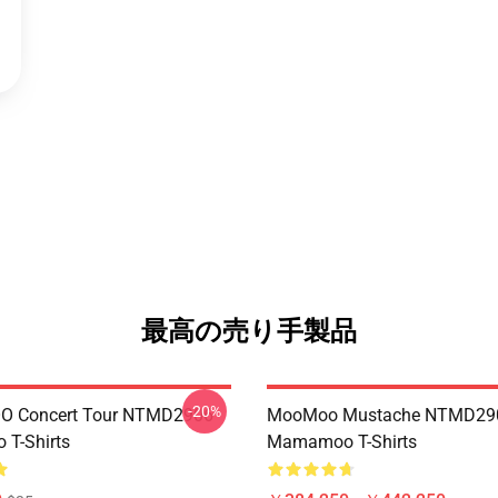
最高の売り手製品
-20%
 Concert Tour NTMD2906
MooMoo Mustache NTMD29
T-Shirts
Mamamoo T-Shirts