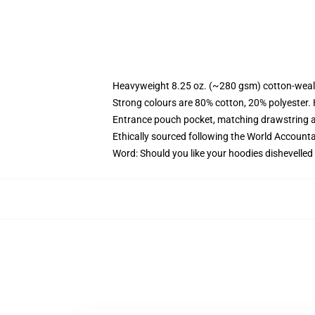
Heavyweight 8.25 oz. (~280 gsm) cotton-weal
Strong colours are 80% cotton, 20% polyester.
Entrance pouch pocket, matching drawstring a
Ethically sourced following the World Account
Word: Should you like your hoodies dishevelled