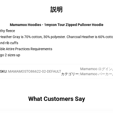
説明
Mamamoo Hoodies - 1mycon Tour Zipped Pullover Hoodie
thy fleece
 Heather Gray is 70% cotton, 30% polyester. Charcoal Heather is 60% cott
nd rib cuffs
able Attire Practices Requirements
 go 2 sizes up
Mamamoo ログイン
,
SKU
:
MAMAMOSTO86622-02-DEFAULT
カテゴリー
:
Mamamoo パーカー
,
What Customers Say