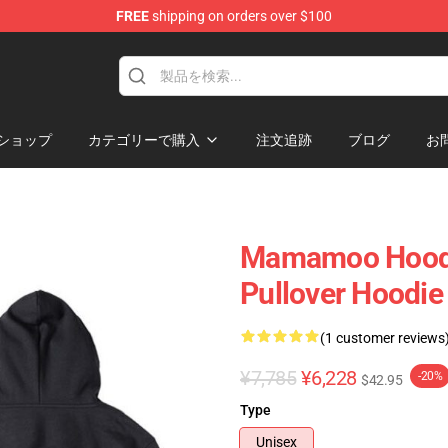
FREE
shipping on orders over $100
op
ショップ
カテゴリーで購入
注文追跡
ブログ
お
Mamamoo Hoodi
Pullover Hoodie
(1 customer reviews
¥7,785
¥6,228
-20%
$42.95
Type
Unisex