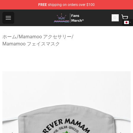
FREE
shipping on orders over $100
Mamamoo Store - Official Mamamoo Merchandise Shop
Open menu
ホーム
/
Mamamoo アクセサリー
/
Mamamoo フェイスマスク