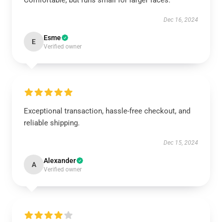
Comfortable, but runs small for larger faces.
Dec 16, 2024
Esme
E
Verified owner
Exceptional transaction, hassle-free checkout, and
reliable shipping.
Dec 15, 2024
Alexander
A
Verified owner