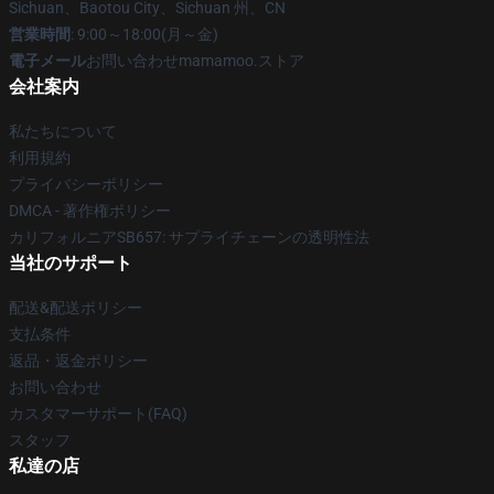
Sichuan、Baotou City、Sichuan 州、CN
営業時間
: 9:00～18:00(月～金)
電子メール
お問い合わせmamamoo.ストア
会社案内
私たちについて
利用規約
プライバシーポリシー
DMCA - 著作権ポリシー
カリフォルニアSB657: サプライチェーンの透明性法
当社のサポート
配送&配送ポリシー
支払条件
返品・返金ポリシー
お問い合わせ
カスタマーサポート(FAQ)
スタッフ
私達の店