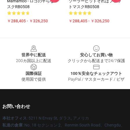
Mamamoo - ロゴの平らなマ
ソーラーピットそれはフラッ
スクRB0508
トマスクRB0508
￥288,405 - ￥326,250
￥288,405 - ￥326,250
Footer
世界中に配送
安心してお買い物
200カ国以上に配送
クリックから配送まで24/7保護
国際保証
100％安全なチェックアウト
使用国で提供
PayPal / マスターカード / ビザ
お問い合わせ
本社オフィス
: 5211 N Ervay St, ダラス, アメリカ
私達の倉庫
: No. 18 セクション 2、Renmin South Road、Chengdu、