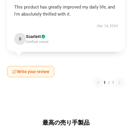
This product has greatly improved my daily life, and
I'm absolutely thrilled with it.
Dec 14, 2024
Scarlett
S
Verified owner
Write your review
1
/
1
最高の売り手製品