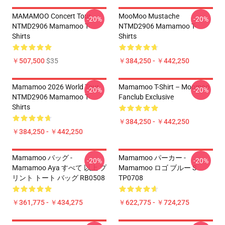
MAMAMOO Concert Tour
MooMoo Mustache
-20%
-20%
NTMD2906 Mamamoo T-
NTMD2906 Mamamoo T-
Shirts
Shirts
￥507,500
$35
￥384,250 - ￥442,250
Mamamoo 2026 World Tour
Mamamoo T-Shirt – Moomoo
-20%
-20%
NTMD2906 Mamamoo T-
Fanclub Exclusive
Shirts
￥384,250 - ￥442,250
￥384,250 - ￥442,250
Mamamoo バッグ -
Mamamoo パーカー -
-20%
-20%
Mamamoo Aya すべて 以上 プ
Mamamoo ロゴ ブルー S
リント トート バッグ RB0508
TP0708
￥361,775 - ￥434,275
￥622,775 - ￥724,275