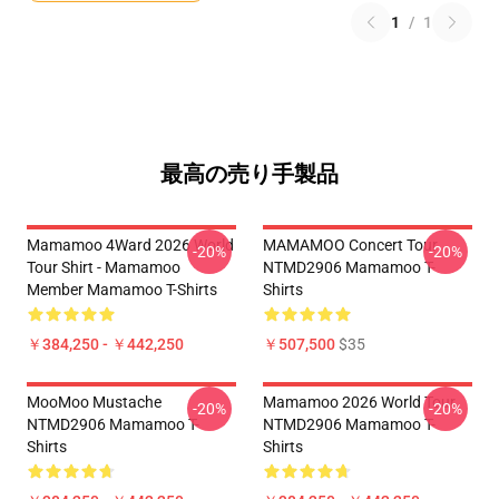
1
/
1
最高の売り手製品
Mamamoo 4Ward 2026 World
MAMAMOO Concert Tour
-20%
-20%
Tour Shirt - Mamamoo
NTMD2906 Mamamoo T-
Member Mamamoo T-Shirts
Shirts
￥384,250 - ￥442,250
￥507,500
$35
MooMoo Mustache
Mamamoo 2026 World Tour
-20%
-20%
NTMD2906 Mamamoo T-
NTMD2906 Mamamoo T-
Shirts
Shirts