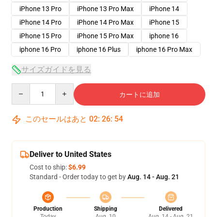
iPhone 13 Pro
iPhone 13 Pro Max
iPhone 14
iPhone 14 Pro
iPhone 14 Pro Max
iPhone 15
iPhone 15 Pro
iPhone 15 Pro Max
iphone 16
iphone 16 Pro
iphone 16 Plus
iphone 16 Pro Max
サイズガイドを見る
Quantity
カートに追加
このセールはあと
02
:
26
:
54
Deliver to United States
Cost to ship:
$6.99
Standard - Order today to get by
Aug. 14 - Aug. 21
Production
Shipping
Delivered
Today
Aug. 10
Aug. 14 - Aug. 21