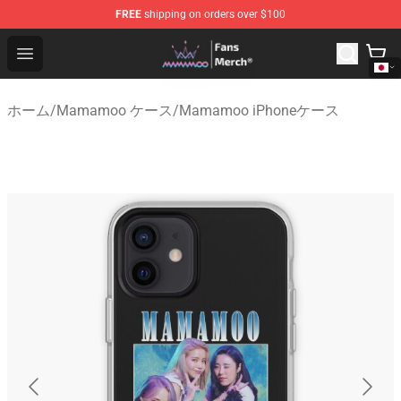
FREE
shipping on orders over $100
Mamamoo Store - Official Mamamoo Merchandise Shop
Open menu
ホーム
/
Mamamoo ケース
/
Mamamoo iPhoneケース