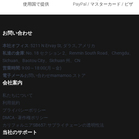
使用国で提供
PayPal / マスターカード / ビザ
お問い合わせ
本社オフィス
: 5211 N Ervay St, ダラス, アメリカ
私達の倉庫
: No. 18 セクション 2、Renmin South Road、Chengdu、
Sichuan、Baotou City、Sichuan 州、CN
営業時間
: 9:00～18:00(月～金)
電子メール
お問い合わせmamamoo.ストア
会社案内
私たちについて
利用規約
プライバシーポリシー
DMCA - 著作権ポリシー
カリフォルニアSB657: サプライチェーンの透明性法
当社のサポート