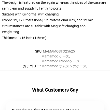
The design is featured on the again whereas the sides of the case are
semi clear and supply full entry to ports
Suitable with Qi-normal wi-fi charging
iPhone 12, 12 Professional, 12 Professional Max, and 12 mini
circumstances are suitable with MagSafe charging, too
Weight 26g
Thickness 1/16 inch (1.6mm)
SKU
:
MAMAMOSTO25625
Mamamoo ケース
,
Mamamoo iPhoneケース
,
カテゴリー
:
Mamamoo サムスンのケース
,
What Customers Say