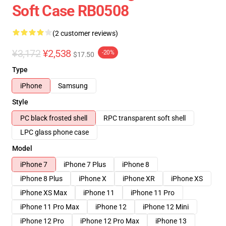
Soft Case RB0508
(2 customer reviews)
¥3,172
¥2,538
-20%
$17.50
Type
iPhone
Samsung
Style
PC black frosted shell
RPC transparent soft shell
LPC glass phone case
Model
iPhone 7
iPhone 7 Plus
iPhone 8
iPhone 8 Plus
iPhone X
iPhone XR
iPhone XS
iPhone XS Max
iPhone 11
iPhone 11 Pro
iPhone 11 Pro Max
iPhone 12
iPhone 12 Mini
iPhone 12 Pro
iPhone 12 Pro Max
iPhone 13