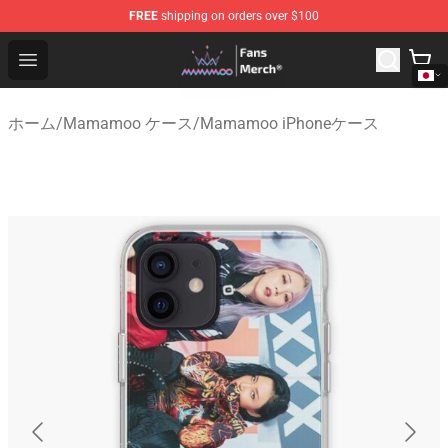
FREE
shipping on orders over $100
Mamamoo Store - Official Mamamoo Merchandise Shop
Open menu
ホーム
/
Mamamoo ケース
/
Mamamoo iPhoneケース