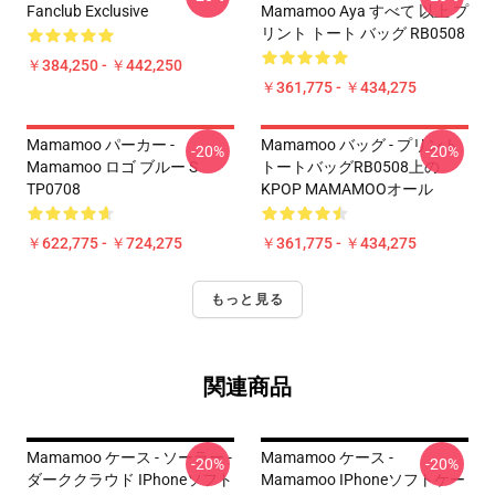
Fanclub Exclusive
Mamamoo Aya すべて 以上 プ
リント トート バッグ RB0508
￥384,250 - ￥442,250
￥361,775 - ￥434,275
Mamamoo パーカー -
Mamamoo バッグ - プリント
-20%
-20%
Mamamoo ロゴ ブルー S
トートバッグRB0508上の
TP0708
KPOP MAMAMOOオール
￥622,775 - ￥724,275
￥361,775 - ￥434,275
もっと見る
関連商品
Mamamoo ケース - ソーラー -
Mamamoo ケース -
-20%
-20%
ダーククラウド IPhoneソフト
Mamamoo IPhoneソフトケー