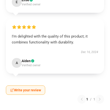
Elise
E
Verified owner
I’m delighted with the quality of this product; it
combines functionality with durability.
Dec 16, 2024
Aiden
A
Verified owner
Write your review
1
/
1