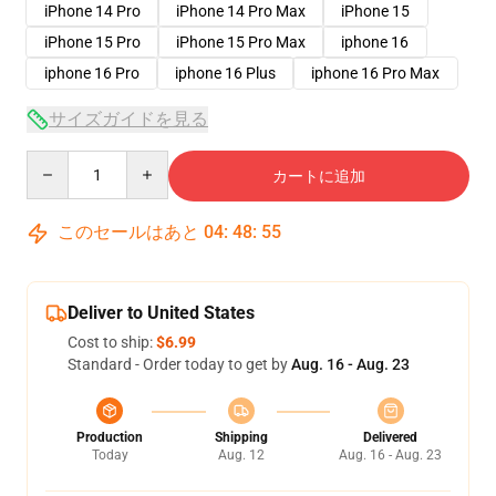
iPhone 14 Pro
iPhone 14 Pro Max
iPhone 15
iPhone 15 Pro
iPhone 15 Pro Max
iphone 16
iphone 16 Pro
iphone 16 Plus
iphone 16 Pro Max
サイズガイドを見る
Quantity
カートに追加
このセールはあと
04
:
48
:
54
Deliver to United States
Cost to ship:
$6.99
Standard - Order today to get by
Aug. 16 - Aug. 23
Production
Shipping
Delivered
Today
Aug. 12
Aug. 16 - Aug. 23