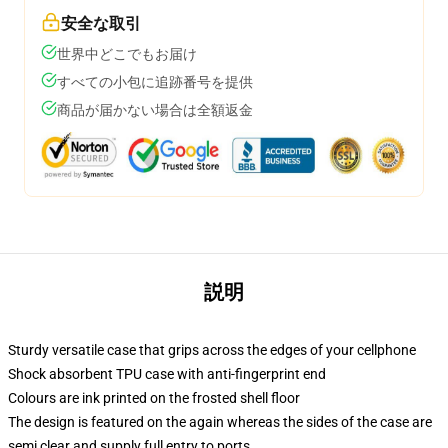
安全な取引
世界中どこでもお届け
すべての小包に追跡番号を提供
商品が届かない場合は全額返金
説明
Sturdy versatile case that grips across the edges of your cellphone
Shock absorbent TPU case with anti-fingerprint end
Colours are ink printed on the frosted shell floor
The design is featured on the again whereas the sides of the case are
semi clear and supply full entry to ports