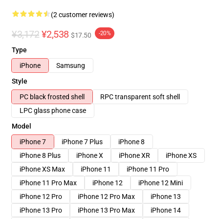
(2 customer reviews)
¥3,172
¥2,538
-20%
$17.50
Type
iPhone
Samsung
Style
PC black frosted shell
RPC transparent soft shell
LPC glass phone case
Model
iPhone 7
iPhone 7 Plus
iPhone 8
iPhone 8 Plus
iPhone X
iPhone XR
iPhone XS
iPhone XS Max
iPhone 11
iPhone 11 Pro
iPhone 11 Pro Max
iPhone 12
iPhone 12 Mini
iPhone 12 Pro
iPhone 12 Pro Max
iPhone 13
iPhone 13 Pro
iPhone 13 Pro Max
iPhone 14