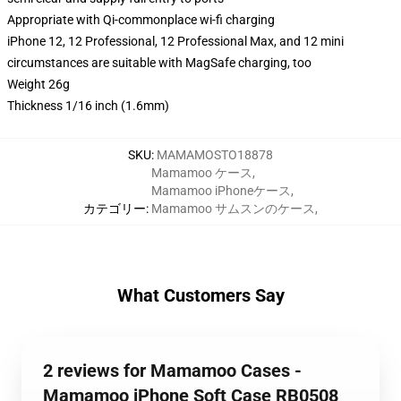
Appropriate with Qi-commonplace wi-fi charging
iPhone 12, 12 Professional, 12 Professional Max, and 12 mini
circumstances are suitable with MagSafe charging, too
Weight 26g
Thickness 1/16 inch (1.6mm)
SKU
:
MAMAMOSTO18878
Mamamoo ケース
,
Mamamoo iPhoneケース
,
カテゴリー
:
Mamamoo サムスンのケース
,
What Customers Say
2 reviews for Mamamoo Cases -
Mamamoo iPhone Soft Case RB0508