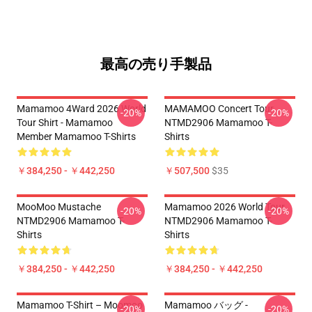
最高の売り手製品
Mamamoo 4Ward 2026 World
MAMAMOO Concert Tour
-20%
-20%
Tour Shirt - Mamamoo
NTMD2906 Mamamoo T-
Member Mamamoo T-Shirts
Shirts
￥384,250 - ￥442,250
￥507,500
$35
MooMoo Mustache
Mamamoo 2026 World Tour
-20%
-20%
NTMD2906 Mamamoo T-
NTMD2906 Mamamoo T-
Shirts
Shirts
￥384,250 - ￥442,250
￥384,250 - ￥442,250
Mamamoo T-Shirt – Moomoo
Mamamoo バッグ -
-20%
-20%