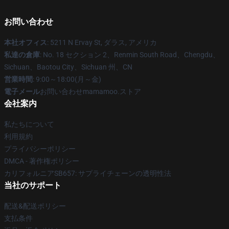
お問い合わせ
本社オフィス
: 5211 N Ervay St, ダラス, アメリカ
私達の倉庫
: No. 18 セクション 2、Renmin South Road、Chengdu、
Sichuan、Baotou City、Sichuan 州、CN
営業時間
: 9:00～18:00(月～金)
電子メール
お問い合わせmamamoo.ストア
会社案内
私たちについて
利用規約
プライバシーポリシー
DMCA - 著作権ポリシー
カリフォルニアSB657: サプライチェーンの透明性法
当社のサポート
配送&配送ポリシー
支払条件