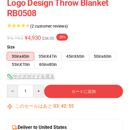
Logo Design Throw Blanket
RB0508
(2 customer reviews)
¥6,163
¥4,930
-20%
$34.00
Size
30inx40in
35inX47in
45inX60in
50inx60in
53inX70in
60inx80in
サイズガイドを見る
Quantity
カートに追加
このセールはあと
03
:
42
:
54
Deliver to United States