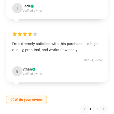
Jack
J
Verified owner
I'm extremely satisfied with this purchase. It's high-
quality, practical, and works flawlessly.
Dec 14, 2024
Ethan
E
Verified owner
Write your review
1
/
1