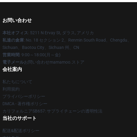
お問い合わせ
本社オフィス
: 5211 N Ervay St, ダラス, アメリカ
私達の倉庫
: No. 18 セクション 2、Renmin South Road、Chengdu、
Sichuan、Baotou City、Sichuan 州、CN
営業時間
: 9:00～18:00(月～金)
電子メール
お問い合わせmamamoo.ストア
会社案内
私たちについて
利用規約
プライバシーポリシー
DMCA - 著作権ポリシー
カリフォルニアSB657: サプライチェーンの透明性法
当社のサポート
配送&配送ポリシー