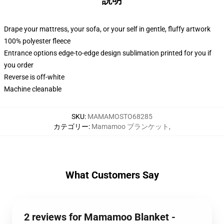
説明
Drape your mattress, your sofa, or your self in gentle, fluffy artwork
100% polyester fleece
Entrance options edge-to-edge design sublimation printed for you if
you order
Reverse is off-white
Machine cleanable
SKU
:
MAMAMOSTO68285
カテゴリー
:
Mamamoo ブランケット
,
What Customers Say
2 reviews for Mamamoo Blanket -