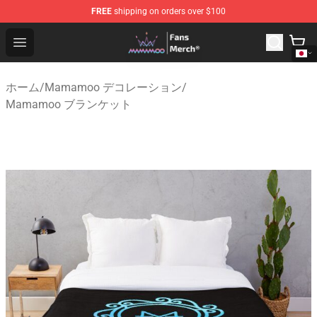
FREE
shipping on orders over $100
Mamamoo Store - Official Mamamoo Merchandise Shop
Open menu
ホーム
/
Mamamoo デコレーション
/
Mamamoo ブランケット