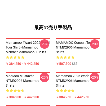
最高の売り手製品
Mamamoo 4Ward 2026 World
MAMAMOO Concert Tour
-20%
-20%
Tour Shirt - Mamamoo
NTMD2906 Mamamoo T-
Member Mamamoo T-Shirts
Shirts
￥384,250 - ￥442,250
￥507,500
$35
MooMoo Mustache
Mamamoo 2026 World Tour
-20%
-20%
NTMD2906 Mamamoo T-
NTMD2906 Mamamoo T-
Shirts
Shirts
￥384,250 - ￥442,250
￥384,250 - ￥442,250