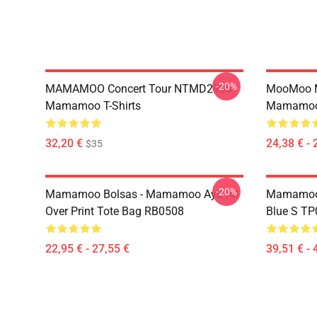
-20%
MAMAMOO Concert Tour NTMD2906
MooMoo 
Mamamoo T-Shirts
Mamamoo 
32,20 €
24,38 € - 
$35
-20%
Mamamoo Bolsas - Mamamoo Aya All
Mamamoo 
Over Print Tote Bag RB0508
Blue S T
22,95 € - 27,55 €
39,51 € - 