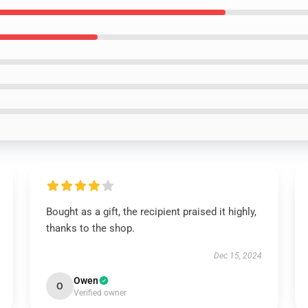
Bought as a gift, the recipient praised it highly,
thanks to the shop.
Dec 15, 2024
Owen
O
Verified owner