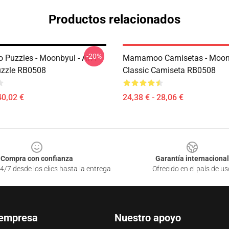
Productos relacionados
-20%
Puzzles - Moonbyul - AYA
Mamamoo Camisetas - Moon
uzzle RB0508
Classic Camiseta RB0508
40,02 €
24,38 € - 28,06 €
Compra con confianza
Garantía internacional
4/7 desde los clics hasta la entrega
Ofrecido en el país de us
 empresa
Nuestro apoyo