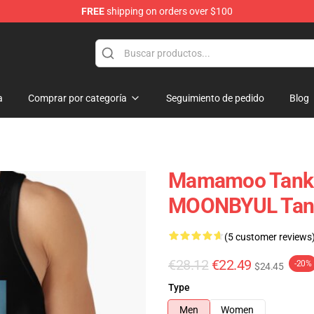
FREE
shipping on orders over $100
op
a
Comprar por categoría
Seguimiento de pedido
Blog
Mamamoo Tank
MOONBYUL Tank
(5 customer reviews
€28.12
€22.49
-20%
$24.45
Type
Men
Women