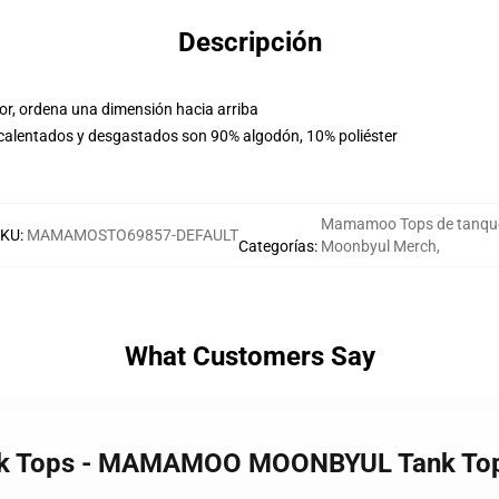
Descripción
tor, ordena una dimensión hacia arriba
 calentados y desgastados son 90% algodón, 10% poliéster
Mamamoo Tops de tanqu
SKU
:
MAMAMOSTO69857-DEFAULT
Categorías
:
Moonbyul Merch
,
What Customers Say
ank Tops - MAMAMOO MOONBYUL Tank To