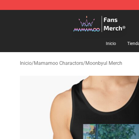
Mamamoo Store - Official Mamamoo Merchandise Sh
Inicio
Tiend
Inicio
/
Mamamoo Charactors
/
Moonbyul Merch