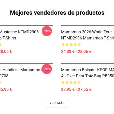
Mejores vendedores de productos
-20%
Mustache NTMD2906
Mamamoo 2026 World Tour
T-Shirts
NTMD2906 Mamamoo T-Shir
28,06 €
24,38 € - 28,06 €
-20%
Hoodies - Mamamoo Logo
Mamamoo Bolsas - KPOP 
P0708
All Over Print Tote Bag RB05
45,95 €
22,95 € - 27,55 €
VER MÁS