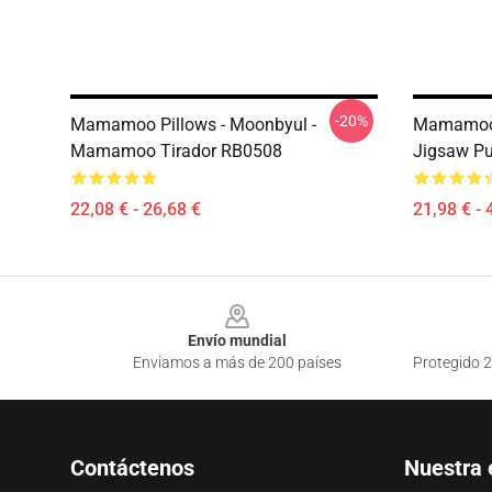
-20%
Mamamoo Pillows - Moonbyul -
Mamamoo 
Mamamoo Tirador RB0508
Jigsaw P
22,08 € - 26,68 €
21,98 € - 
Footer
Envío mundial
Enviamos a más de 200 países
Protegido 2
Contáctenos
Nuestra