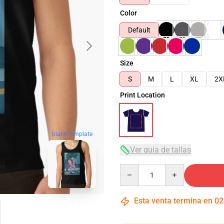
Color
Default
Size
S
M
L
XL
2X
Print Location
blank template
Ver guía de tallas
Quantity
Esta venta termina en
02