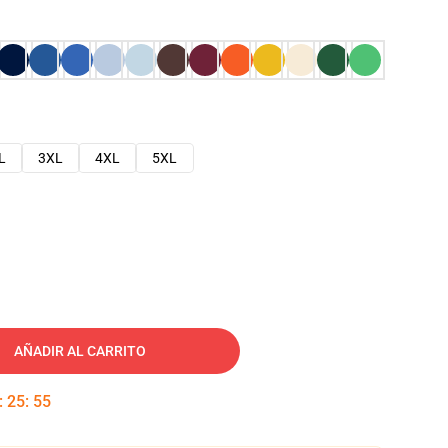
L
3XL
4XL
5XL
AÑADIR AL CARRITO
:
25
:
54