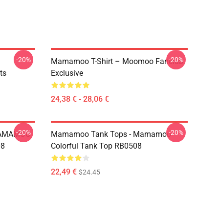
-20%
-20%
Mamamoo T-Shirt – Moomoo Fanclub
ts
Exclusive
24,38 € - 28,06 €
-20%
-20%
MAMAMOO
Mamamoo Tank Tops - Mamamoo
08
Colorful Tank Top RB0508
22,49 €
$24.45