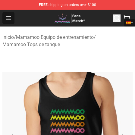
FREE
shipping on orders over $100
Mamamoo Store - Official Mamamoo Merchandise Shop
Open menu
Inicio
/
Mamamoo Equipo de entrenamiento
/
Mamamoo Tops de tanque