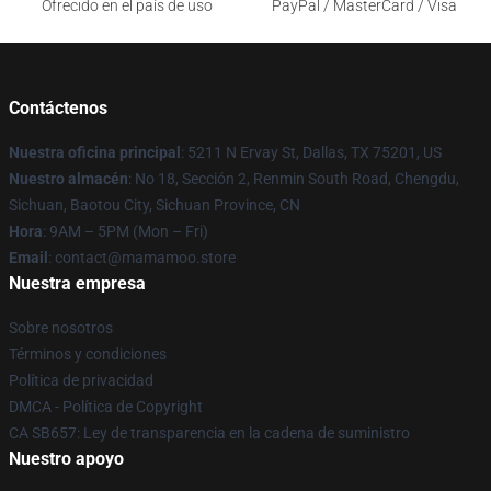
Ofrecido en el país de uso
PayPal / MasterCard / Visa
Contáctenos
Nuestra oficina principal
: 5211 N Ervay St, Dallas, TX 75201, US
Nuestro almacén
: No 18, Sección 2, Renmin South Road, Chengdu,
Sichuan, Baotou City, Sichuan Province, CN
Hora
: 9AM – 5PM (Mon – Fri)
Email
: contact@mamamoo.store
Nuestra empresa
Sobre nosotros
Términos y condiciones
Política de privacidad
DMCA - Política de Copyright
CA SB657: Ley de transparencia en la cadena de suministro
Nuestro apoyo