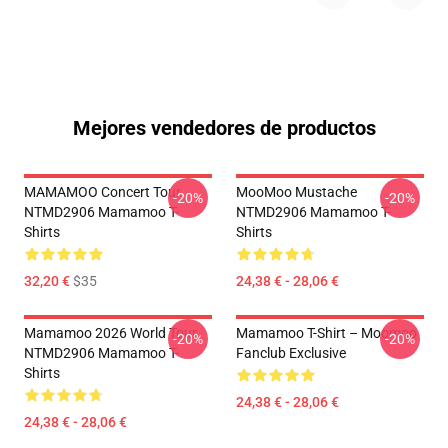
Mejores vendedores de productos
MAMAMOO Concert Tour
MooMoo Mustache
-20%
-20%
NTMD2906 Mamamoo T-
NTMD2906 Mamamoo T-
Shirts
Shirts
32,20 €
$35
24,38 € - 28,06 €
Mamamoo 2026 World Tour
Mamamoo T-Shirt – Moomoo
-20%
-20%
NTMD2906 Mamamoo T-
Fanclub Exclusive
Shirts
24,38 € - 28,06 €
24,38 € - 28,06 €