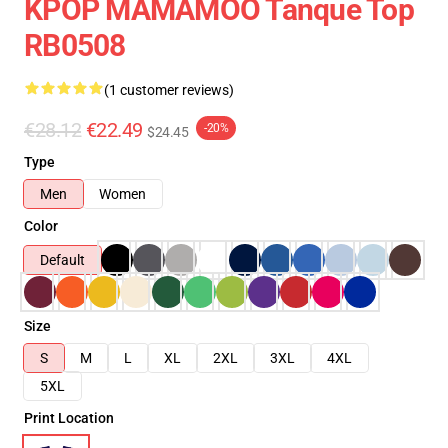
KPOP MAMAMOO Tanque Top
RB0508
(1 customer reviews)
€28.12
€22.49
-20%
$24.45
Type
Men
Women
Color
Default
Size
S
M
L
XL
2XL
3XL
4XL
5XL
Print Location