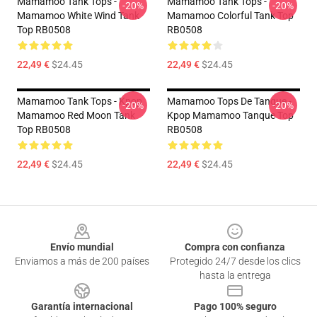
Mamamoo Tank Tops -
Mamamoo Tank Tops -
-20%
-20%
Mamamoo White Wind Tank
Mamamoo Colorful Tank Top
Top RB0508
RB0508
22,49 €
$24.45
22,49 €
$24.45
Mamamoo Tank Tops - Kpop
Mamamoo Tops De Tanque -
-20%
-20%
Mamamoo Red Moon Tank
Kpop Mamamoo Tanque Top
Top RB0508
RB0508
22,49 €
$24.45
22,49 €
$24.45
Footer
Envío mundial
Compra con confianza
Enviamos a más de 200 países
Protegido 24/7 desde los clics
hasta la entrega
Garantía internacional
Pago 100% seguro