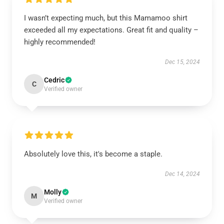
I wasn’t expecting much, but this Mamamoo shirt
exceeded all my expectations. Great fit and quality –
highly recommended!
Dec 15, 2024
Cedric
C
Verified owner
Absolutely love this, it's become a staple.
Dec 14, 2024
Molly
M
Verified owner