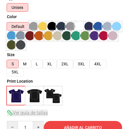
Unisex
Color
Default
Size
S
M
L
XL
2XL
3XL
4XL
5XL
Print Location
Ver guía de tallas
Quantity
AÑADIR AL CARRITO