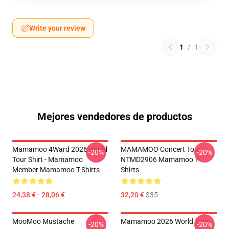
Write your review
1
/
1
Mejores vendedores de productos
Mamamoo 4Ward 2026 World
MAMAMOO Concert Tour
-20%
-20%
Tour Shirt - Mamamoo
NTMD2906 Mamamoo T-
Member Mamamoo T-Shirts
Shirts
24,38 € - 28,06 €
32,20 €
$35
MooMoo Mustache
Mamamoo 2026 World Tour
-20%
-20%