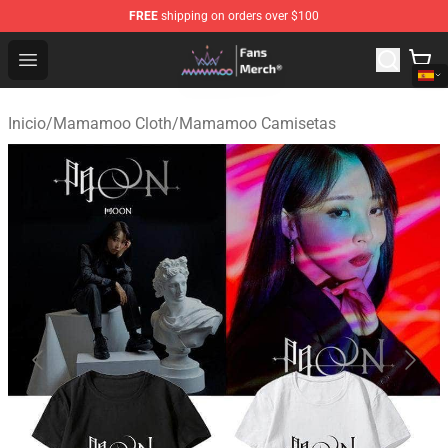
FREE
shipping on orders over $100
Mamamoo Store - Official Mamamoo Merchandise Shop
Open menu
Inicio
/
Mamamoo Cloth
/
Mamamoo Camisetas