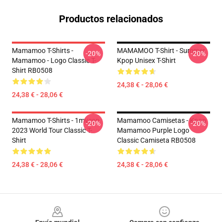
Productos relacionados
Mamamoo T-Shirts -
MAMAMOO T-Shirt - Summer
-20%
-20%
Mamamoo - Logo Classic T-
Kpop Unisex T-Shirt
Shirt RB0508
24,38 € - 28,06 €
24,38 € - 28,06 €
Mamamoo T-Shirts - 1mycon
Mamamoo Camisetas - Kpop
-20%
-20%
2023 World Tour Classic T-
Mamamoo Purple Logo
Shirt
Classic Camiseta RB0508
24,38 € - 28,06 €
24,38 € - 28,06 €
Footer