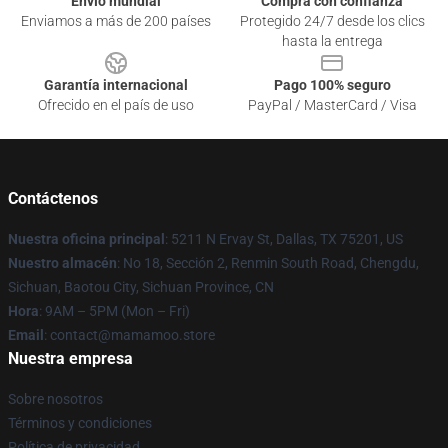
Envío mundial
Compra con confianza
Enviamos a más de 200 países
Protegido 24/7 desde los clics
hasta la entrega
Garantía internacional
Pago 100% seguro
Ofrecido en el país de uso
PayPal / MasterCard / Visa
Contáctenos
Nuestra oficina principal
: 5211 N Ervay St, Dallas, TX 75201, US
Nuestro almacén
: No 18, Sección 2, Renmin South Road, Chengdu,
Sichuan, Baotou City, Sichuan Province, CN
Hora
: 9AM – 5PM (Mon – Fri)
Email
: contact@mamamoo.store
Nuestra empresa
Sobre nosotros
Términos y condiciones
Política de privacidad