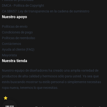
DMCA - Política de Copyright
CA SB657: Ley de transparencia en la cadena de suministro
Nuestro apoyo
Políticas de envío
Condiciones de pago
Políticas de reembolso
Contáctenos
Ayuda al cliente (FAQ)
Mayorista
Nuestra tienda
Nuestro equipo de diseñadores ha creado una amplia variedad de
productos de alta calidad y hermosos sólo para usted. Ya sea que
estés buscando mostrar tu estilo personal o simplemente necesitas
ropa nueva, tenemos lo que necesitas.
UNLOCK