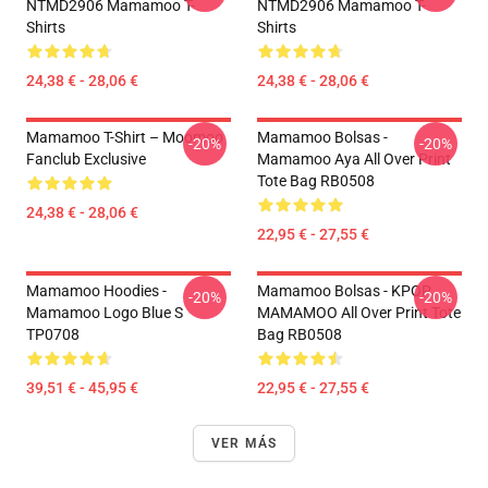
NTMD2906 Mamamoo T-
NTMD2906 Mamamoo T-
Shirts
Shirts
24,38 € - 28,06 €
24,38 € - 28,06 €
Mamamoo T-Shirt – Moomoo
Mamamoo Bolsas -
-20%
-20%
Fanclub Exclusive
Mamamoo Aya All Over Print
Tote Bag RB0508
24,38 € - 28,06 €
22,95 € - 27,55 €
Mamamoo Hoodies -
Mamamoo Bolsas - KPOP
-20%
-20%
Mamamoo Logo Blue S
MAMAMOO All Over Print Tote
TP0708
Bag RB0508
39,51 € - 45,95 €
22,95 € - 27,55 €
VER MÁS