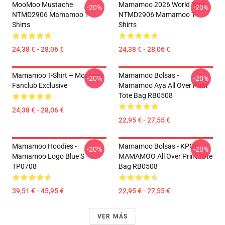
MooMoo Mustache
Mamamoo 2026 World Tour
-20%
-20%
NTMD2906 Mamamoo T-
NTMD2906 Mamamoo T-
Shirts
Shirts
24,38 € - 28,06 €
24,38 € - 28,06 €
Mamamoo T-Shirt – Moomoo
Mamamoo Bolsas -
-20%
-20%
Fanclub Exclusive
Mamamoo Aya All Over Print
Tote Bag RB0508
24,38 € - 28,06 €
22,95 € - 27,55 €
Mamamoo Hoodies -
Mamamoo Bolsas - KPOP
-20%
-20%
Mamamoo Logo Blue S
MAMAMOO All Over Print Tote
TP0708
Bag RB0508
39,51 € - 45,95 €
22,95 € - 27,55 €
VER MÁS