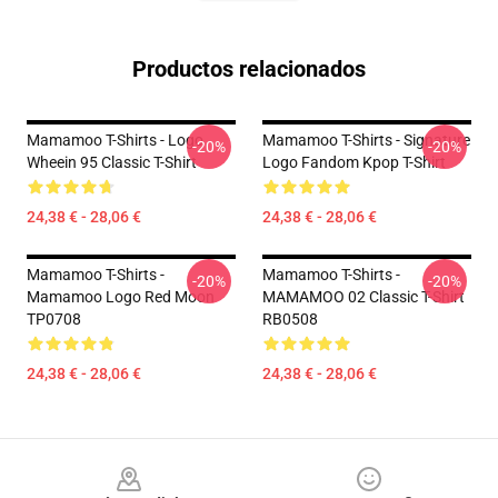
Productos relacionados
Mamamoo T-Shirts - Logo
Mamamoo T-Shirts - Signature
-20%
-20%
Wheein 95 Classic T-Shirt
Logo Fandom Kpop T-Shirt
24,38 € - 28,06 €
24,38 € - 28,06 €
Mamamoo T-Shirts -
Mamamoo T-Shirts -
-20%
-20%
Mamamoo Logo Red Moon
MAMAMOO 02 Classic T-Shirt
TP0708
RB0508
24,38 € - 28,06 €
24,38 € - 28,06 €
Footer