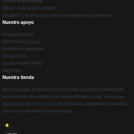
Política de privacidad
DMCA - Política de Copyright
CA SB657: Ley de transparencia en la cadena de suministro
Nuestro apoyo
Políticas de envío
Condiciones de pago
Políticas de reembolso
Contáctenos
Ayuda al cliente (FAQ)
Mayorista
Nuestra tienda
Nuestro equipo de diseñadores ha creado una amplia variedad de
productos de alta calidad y hermosos sólo para usted. Ya sea que
estés buscando mostrar tu estilo personal o simplemente necesitas
ropa nueva, tenemos lo que necesitas.