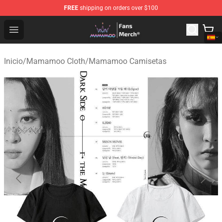
FREE
shipping on orders over $100
Mamamoo Store - Official Mamamoo Merchandise Shop
Open menu
Inicio
/
Mamamoo Cloth
/
Mamamoo Camisetas