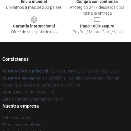
Envío mundial
Compra con confianza
Enviamos a más de 200 países
Protegido 24/7 desde los clics
hasta la entrega
Garantía internacional
Pago 100% seguro
Ofrecido en el país de uso
PayPal / MasterCard / Visa
Contáctenos
Nuestra oficina principal
: 5211 N Ervay St, Dallas, TX 75201, US
Nuestro almacén
: No 18, Sección 2, Renmin South Road, Chengdu,
Sichuan, Baotou City, Sichuan Province, CN
Hora
: 9AM – 5PM (Mon – Fri)
Email
: contact@mamamoo.store
Nuestra empresa
Sobre nosotros
Términos y condiciones