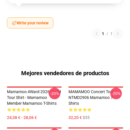
Write your review
1
/
1
Mejores vendedores de productos
Mamamoo 4Ward 2026 World
MAMAMOO Concert Tour
-20%
-20%
Tour Shirt - Mamamoo
NTMD2906 Mamamoo T-
Member Mamamoo T-Shirts
Shirts
24,38 € - 28,06 €
32,20 €
$35