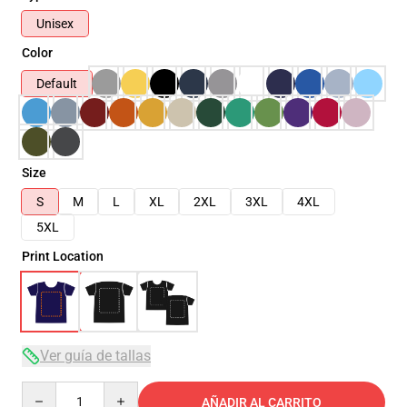
Unisex
Color
Default
Size
S
M
L
XL
2XL
3XL
4XL
5XL
Print Location
Ver guía de tallas
Quantity
AÑADIR AL CARRITO