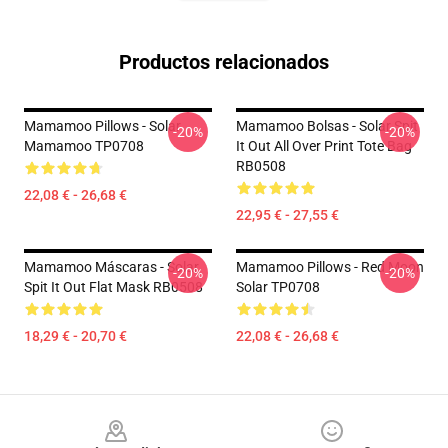
Productos relacionados
Mamamoo Pillows - Solar
Mamamoo Bolsas - Solar Spit
-20%
-20%
Mamamoo TP0708
It Out All Over Print Tote Bag
RB0508
22,08 € - 26,68 €
22,95 € - 27,55 €
Mamamoo Máscaras - Solar
Mamamoo Pillows - Red Moon
-20%
-20%
Spit It Out Flat Mask RB0508
Solar TP0708
18,29 € - 20,70 €
22,08 € - 26,68 €
Footer