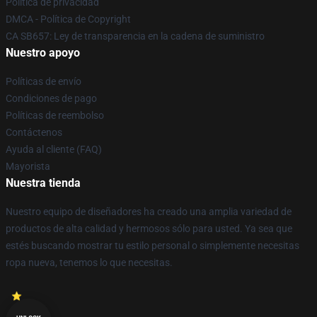
Política de privacidad
DMCA - Política de Copyright
CA SB657: Ley de transparencia en la cadena de suministro
Nuestro apoyo
Políticas de envío
Condiciones de pago
Políticas de reembolso
Contáctenos
Ayuda al cliente (FAQ)
Mayorista
Nuestra tienda
Nuestro equipo de diseñadores ha creado una amplia variedad de
productos de alta calidad y hermosos sólo para usted. Ya sea que
estés buscando mostrar tu estilo personal o simplemente necesitas
ropa nueva, tenemos lo que necesitas.