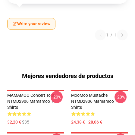
Write your review
1
/
1
Mejores vendedores de productos
MAMAMOO Concert Tour
MooMoo Mustache
-20%
-20%
NTMD2906 Mamamoo T-
NTMD2906 Mamamoo T-
Shirts
Shirts
32,20 €
$35
24,38 € - 28,06 €