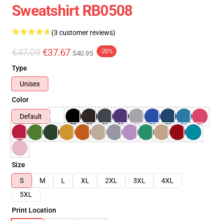
Sweatshirt RB0508
(3 customer reviews)
€47.09
€37.67
-20%
$40.95
Type
Unisex
Color
Default
Size
S
M
L
XL
2XL
3XL
4XL
5XL
Print Location