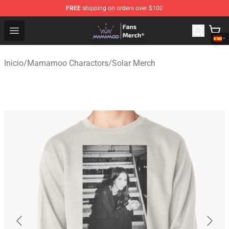
FREE
shipping on orders over $100
Mamamoo Store - Official Mamamoo Merchandise Shop
Open menu
Inicio
/
Mamamoo Charactors
/
Solar Merch