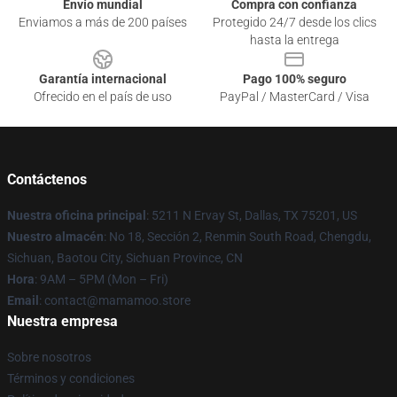
Envío mundial
Compra con confianza
Enviamos a más de 200 países
Protegido 24/7 desde los clics
hasta la entrega
Garantía internacional
Pago 100% seguro
Ofrecido en el país de uso
PayPal / MasterCard / Visa
Contáctenos
Nuestra oficina principal
: 5211 N Ervay St, Dallas, TX 75201, US
Nuestro almacén
: No 18, Sección 2, Renmin South Road, Chengdu,
Sichuan, Baotou City, Sichuan Province, CN
Hora
: 9AM – 5PM (Mon – Fri)
Email
: contact@mamamoo.store
Nuestra empresa
Sobre nosotros
Términos y condiciones