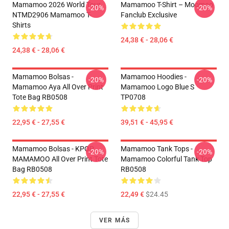
Mamamoo 2026 World Tour
Mamamoo T-Shirt – Moomoo
-20%
-20%
NTMD2906 Mamamoo T-
Fanclub Exclusive
Shirts
24,38 € - 28,06 €
24,38 € - 28,06 €
Mamamoo Bolsas -
Mamamoo Hoodies -
-20%
-20%
Mamamoo Aya All Over Print
Mamamoo Logo Blue S
Tote Bag RB0508
TP0708
22,95 € - 27,55 €
39,51 € - 45,95 €
Mamamoo Bolsas - KPOP
Mamamoo Tank Tops -
-20%
-20%
MAMAMOO All Over Print Tote
Mamamoo Colorful Tank Top
Bag RB0508
RB0508
22,95 € - 27,55 €
22,49 €
$24.45
VER MÁS