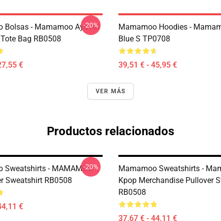
-20%
Bolsas - Mamamoo Aya All
Mamamoo Hoodies - Mamam
t Tote Bag RB0508
Blue S TP0708
27,55 €
39,51 € - 45,95 €
VER MÁS
Productos relacionados
-20%
Sweatshirts - MAMAMOO
Mamamoo Sweatshirts - M
er Sweatshirt RB0508
Kpop Merchandise Pullover S
RB0508
44,11 €
37,67 € - 44,11 €