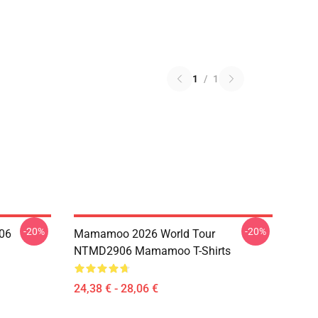
1
/
1
-20%
-20%
06
Mamamoo 2026 World Tour
NTMD2906 Mamamoo T-Shirts
24,38 € - 28,06 €