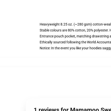
Heavyweight 8.25 oz. (~280 gsm) cotton-weal
Stable colours are 80% cotton, 20% polyester. 
Entrance pouch pocket, matching drawstring a
Ethically sourced following the World Account
Notice: In the event you like your hoodies sagg
1 reviews for Mamamoo Swe