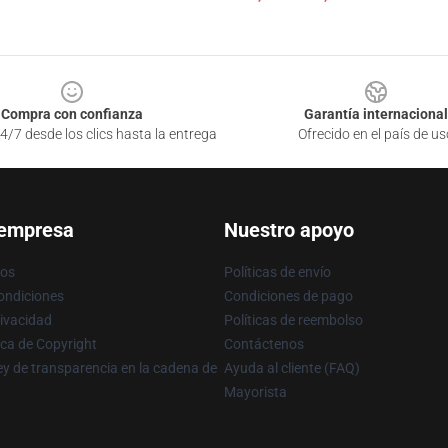
Compra con confianza
Garantía internacional
4/7 desde los clics hasta la entrega
Ofrecido en el país de us
 empresa
Nuestro apoyo
ros
Políticas de envío
ondiciones
Condiciones de pago
rivacidad
Políticas de reembolso
ica de Copyright
Contáctenos
y de transparencia en la cadena de
Ayuda al cliente (FAQ)
Mayorista