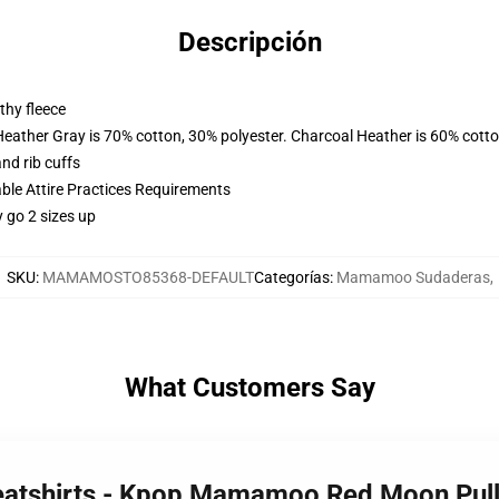
Descripción
thy fleece
Heather Gray is 70% cotton, 30% polyester. Charcoal Heather is 60% cott
nd rib cuffs
able Attire Practices Requirements
y go 2 sizes up
SKU
:
MAMAMOSTO85368-DEFAULT
Categorías
:
Mamamoo Sudaderas
,
What Customers Say
atshirts - Kpop Mamamoo Red Moon Pull