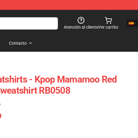
Atención al cliente
Ver carrito
Contacto
shirts - Kpop Mamamoo Red
Sweatshirt RB0508
)