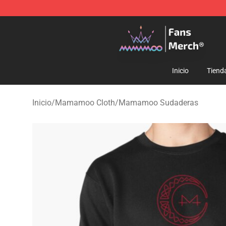
Mamamoo Store - Official Mamamoo Merchandise Sh
Inicio
Tiend
Inicio
/
Mamamoo Cloth
/
Mamamoo Sudaderas