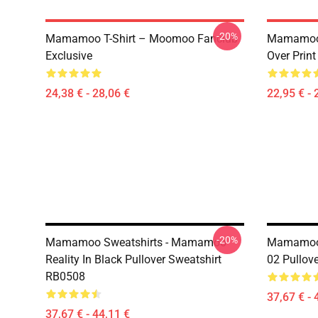
-20%
Mamamoo T-Shirt – Moomoo Fanclub
Mamamoo 
Exclusive
Over Prin
24,38 € - 28,06 €
22,95 € - 
-20%
Mamamoo Sweatshirts - Mamamoo
Mamamoo 
Reality In Black Pullover Sweatshirt
02 Pullov
RB0508
37,67 € - 
37,67 € - 44,11 €