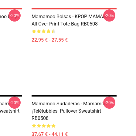
-20%
-20%
oo Logo
Mamamoo Bolsas - KPOP MAMAMOO
All Over Print Tote Bag RB0508
22,95 € - 27,55 €
-20%
-20%
amamoo
Mamamoo Sudaderas - Mamamoo
weatshirt
¡Telétubbies! Pullover Sweatshirt
RB0508
37,67 € - 44,11 €