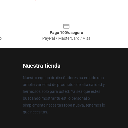
Pago 100% seguro
o
PayPal / MasterCard / Visa
Nuestra tienda
Nuestro equipo de diseñadores ha creado una
amplia variedad de productos de alta calidad y
hermosos sólo para usted. Ya sea que estés
buscando mostrar tu estilo personal o
simplemente necesitas ropa nueva, tenemos lo
que necesitas.