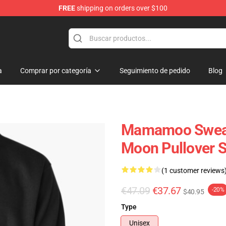
FREE
shipping on orders over $100
op
a
Comprar por categoría
Seguimiento de pedido
Blog
Mamamoo Sweat
Moon Pullover 
(1 customer reviews
€47.09
€37.67
-20%
$40.95
Type
Unisex