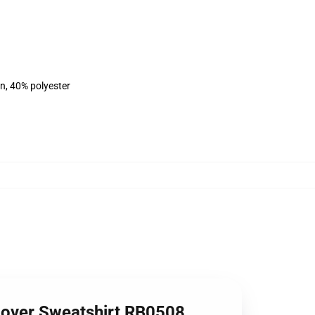
on, 40% polyester
over Sweatshirt RB0508