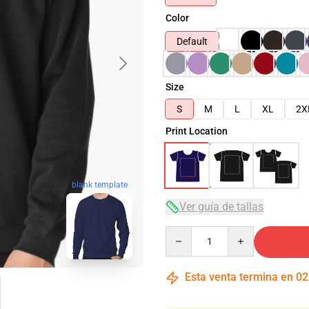
Color
Default
Size
S
M
L
XL
2X
Print Location
blank template
Ver guía de tallas
Quantity
Esta venta termina en
02