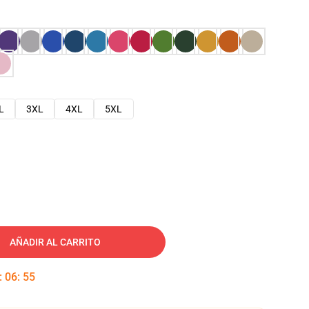
L
3XL
4XL
5XL
AÑADIR AL CARRITO
:
06
:
54