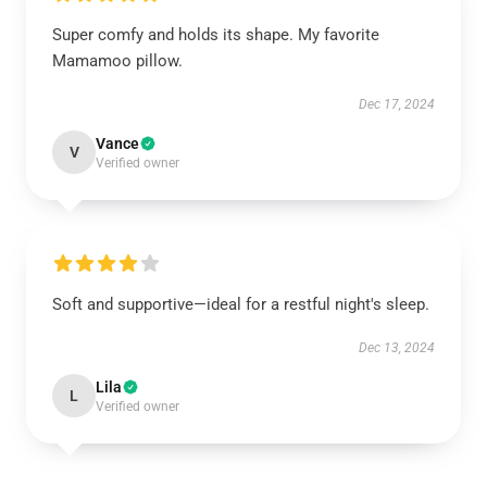
Super comfy and holds its shape. My favorite
Mamamoo pillow.
Dec 17, 2024
Vance
V
Verified owner
Soft and supportive—ideal for a restful night's sleep.
Dec 13, 2024
Lila
L
Verified owner