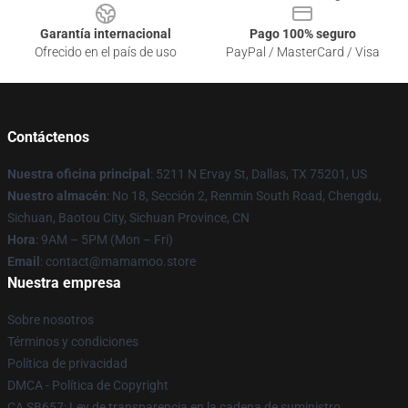
Garantía internacional
Pago 100% seguro
Ofrecido en el país de uso
PayPal / MasterCard / Visa
Contáctenos
Nuestra oficina principal
: 5211 N Ervay St, Dallas, TX 75201, US
Nuestro almacén
: No 18, Sección 2, Renmin South Road, Chengdu,
Sichuan, Baotou City, Sichuan Province, CN
Hora
: 9AM – 5PM (Mon – Fri)
Email
: contact@mamamoo.store
Nuestra empresa
Sobre nosotros
Términos y condiciones
Política de privacidad
DMCA - Política de Copyright
CA SB657: Ley de transparencia en la cadena de suministro