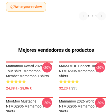
Write your review
1
/
1
Mejores vendedores de productos
Mamamoo 4Ward 2026 World
MAMAMOO Concert Tour
-20%
-20%
Tour Shirt - Mamamoo
NTMD2906 Mamamoo T-
Member Mamamoo T-Shirts
Shirts
24,38 € - 28,06 €
32,20 €
$35
MooMoo Mustache
Mamamoo 2026 World Tour
-20%
-20%
NTMD2906 Mamamoo T-
NTMD2906 Mamamoo T-
Shirts
Shirts