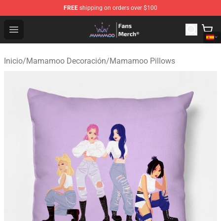
FREE
shipping on orders over $100
Mamamoo Store - Official Mamamoo Merchandise Shop
Open menu
Inicio
/
Mamamoo Decoración
/
Mamamoo Pillows