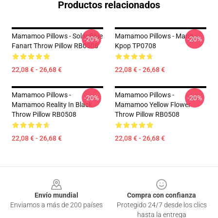
Productos relacionados
Mamamoo Pillows - Solar Blue
Mamamoo Pillows - Maria
-20%
-20%
Fanart Throw Pillow RB0508
Kpop TP0708
22,08 € - 26,68 €
22,08 € - 26,68 €
Mamamoo Pillows -
Mamamoo Pillows -
-20%
-20%
Mamamoo Reality In Black
Mamamoo Yellow Flower
Throw Pillow RB0508
Throw Pillow RB0508
22,08 € - 26,68 €
22,08 € - 26,68 €
Footer
Envío mundial
Compra con confianza
Enviamos a más de 200 países
Protegido 24/7 desde los clics
hasta la entrega