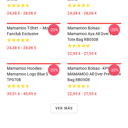
24,38 € - 28,06 €
24,38 € - 28,06 €
Mamamoo T-Shirt – Moomoo
Mamamoo Bolsas -
-20%
-20%
Fanclub Exclusive
Mamamoo Aya All Over Print
Tote Bag RB0508
24,38 € - 28,06 €
22,95 € - 27,55 €
Mamamoo Hoodies -
Mamamoo Bolsas - KPOP
-20%
-20%
Mamamoo Logo Blue S
MAMAMOO All Over Print Tote
TP0708
Bag RB0508
39,51 € - 45,95 €
22,95 € - 27,55 €
VER MÁS