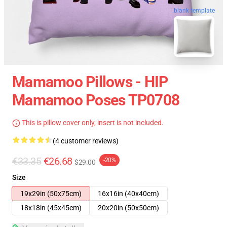
blank template
Mamamoo Pillows - HIP
Mamamoo Poses TP0708
This is pillow cover only, insert is not included.
(4 customer reviews)
€33.35
€26.68
-20%
$29.00
Size
19x29in (50x75cm)
16x16in (40x40cm)
18x18in (45x45cm)
20x20in (50x50cm)