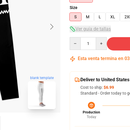
Size
S
M
L
XL
2X
Ver guía de tallas
Quantity
Esta venta termina en
03
blank template
Deliver to United States
Cost to ship:
$6.99
Standard - Order today to g
Production
Today