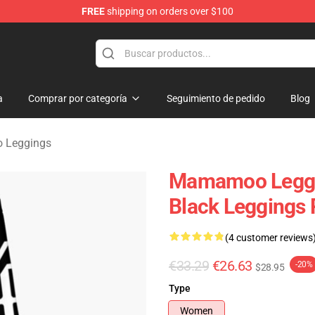
FREE
shipping on orders over $100
op
a
Comprar por categoría
Seguimiento de pedido
Blog
Leggings
Mamamoo Leggin
Black Leggings
(4 customer reviews
€33.29
€26.63
-20%
$28.95
Type
Women