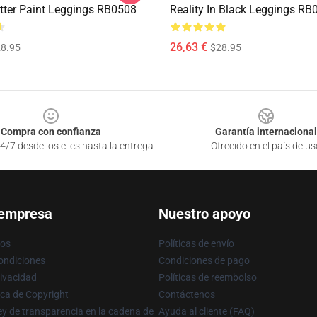
tter Paint Leggings RB0508
Reality In Black Leggings RB
26,63 €
8.95
$28.95
Compra con confianza
Garantía internacional
4/7 desde los clics hasta la entrega
Ofrecido en el país de us
 empresa
Nuestro apoyo
ros
Políticas de envío
ondiciones
Condiciones de pago
rivacidad
Políticas de reembolso
ica de Copyright
Contáctenos
y de transparencia en la cadena de
Ayuda al cliente (FAQ)