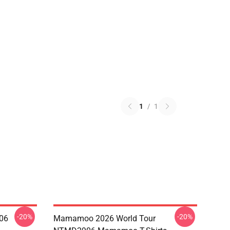
1
/
1
-20%
-20%
06
Mamamoo 2026 World Tour