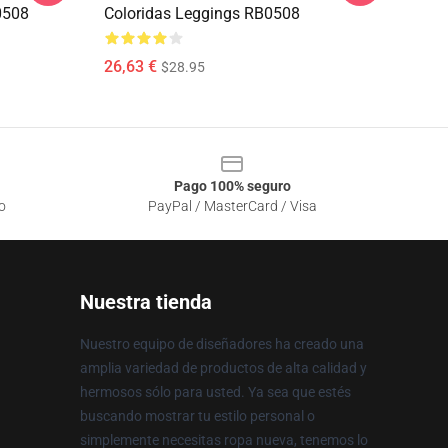
0508
Coloridas Leggings RB0508
26,63 €
$28.95
Pago 100% seguro
o
PayPal / MasterCard / Visa
Nuestra tienda
Nuestro equipo de diseñadores ha creado una
amplia variedad de productos de alta calidad y
hermosos sólo para usted. Ya sea que estés
buscando mostrar tu estilo personal o
simplemente necesitas ropa nueva, tenemos lo