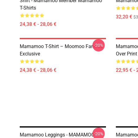
Shirt - Mamamoo Member Mamamoo
Mamamoo 
T-Shirts
32,20 €
$
24,38 € - 28,06 €
-20%
Mamamoo T-Shirt – Moomoo Fanclub
Mamamoo 
Exclusive
Over Prin
24,38 € - 28,06 €
22,95 € - 
-20%
Mamamoo Leggings - MAMAMOO -
Mamamoo