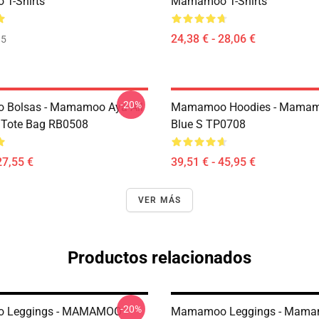
T-Shirts
Mamamoo T-Shirts
24,38 € - 28,06 €
35
-20%
Bolsas - Mamamoo Aya All
Mamamoo Hoodies - Mamam
t Tote Bag RB0508
Blue S TP0708
27,55 €
39,51 € - 45,95 €
VER MÁS
Productos relacionados
-20%
 Leggings - MAMAMOO
Mamamoo Leggings - Mam