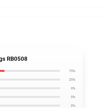
ngs RB0508
75%
25%
0%
0%
0%