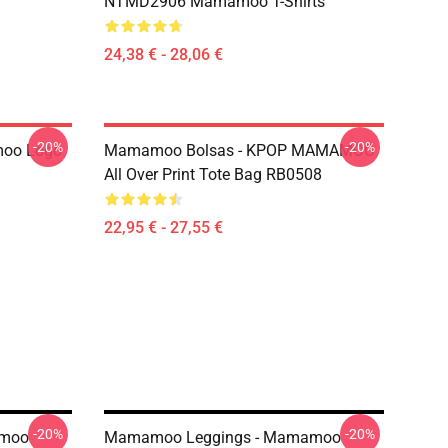
NTMD2906 Mamamoo T-Shirts
24,38 € - 28,06 €
-20%
-20%
oo Logo
Mamamoo Bolsas - KPOP MAMAMOO
All Over Print Tote Bag RB0508
22,95 € - 27,55 €
-20%
-20%
amoo
Mamamoo Leggings - Mamamoo