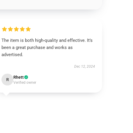
The item is both high-quality and effective. It’s
been a great purchase and works as
advertised.
Dec 12, 2024
Rhett
R
Verified owner