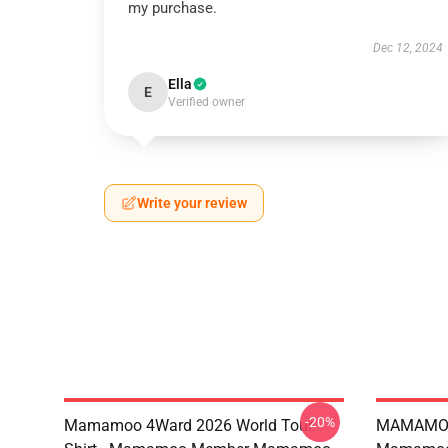
my purchase.
Dec 12, 2024
Ella
E
Verified owner
Write your review
-20%
Mamamoo 4Ward 2026 World Tour
MAMAMOO