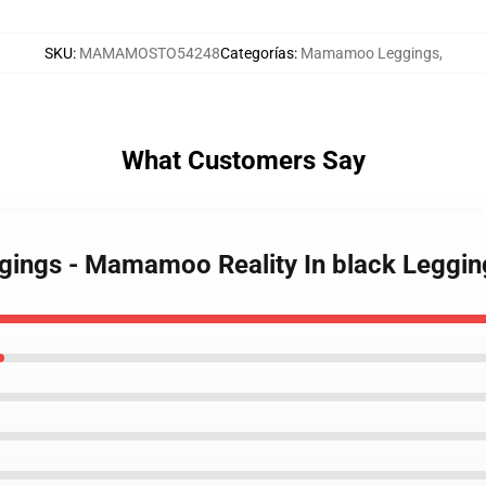
SKU
:
MAMAMOSTO54248
Categorías
:
Mamamoo Leggings
,
What Customers Say
ings - Mamamoo Reality In black Leggi