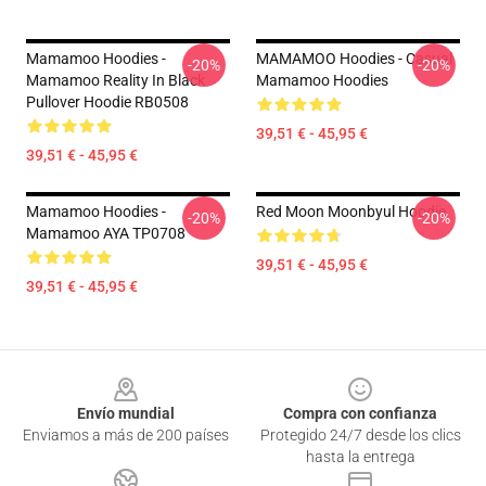
Mamamoo Hoodies -
MAMAMOO Hoodies - Casual
-20%
-20%
Mamamoo Reality In Black
Mamamoo Hoodies
Pullover Hoodie RB0508
39,51 € - 45,95 €
39,51 € - 45,95 €
Mamamoo Hoodies -
Red Moon Moonbyul Hoodie
-20%
-20%
Mamamoo AYA TP0708
39,51 € - 45,95 €
39,51 € - 45,95 €
Footer
Envío mundial
Compra con confianza
Enviamos a más de 200 países
Protegido 24/7 desde los clics
hasta la entrega