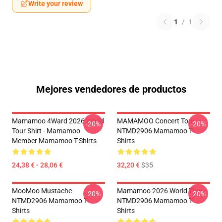
Write your review
1
/
1
Mejores vendedores de productos
Mamamoo 4Ward 2026 World
MAMAMOO Concert Tour
-20%
-20%
Tour Shirt - Mamamoo
NTMD2906 Mamamoo T-
Member Mamamoo T-Shirts
Shirts
24,38 € - 28,06 €
32,20 €
$35
MooMoo Mustache
Mamamoo 2026 World Tour
-20%
-20%
NTMD2906 Mamamoo T-
NTMD2906 Mamamoo T-
Shirts
Shirts