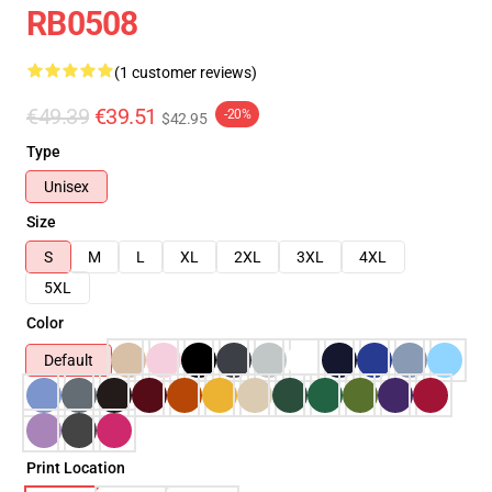
RB0508
(1 customer reviews)
€49.39
€39.51
-20%
$42.95
Type
Unisex
Size
S
M
L
XL
2XL
3XL
4XL
5XL
Color
Default
Print Location