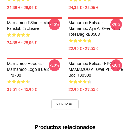
24,38 € - 28,06 €
24,38 € - 28,06 €
Mamamoo T-Shirt – Moomoo
Mamamoo Bolsas -
-20%
-20%
Fanclub Exclusive
Mamamoo Aya All Over Print
Tote Bag RB0508
24,38 € - 28,06 €
22,95 € - 27,55 €
Mamamoo Hoodies -
Mamamoo Bolsas - KPOP
-20%
-20%
Mamamoo Logo Blue S
MAMAMOO All Over Print Tote
TP0708
Bag RB0508
39,51 € - 45,95 €
22,95 € - 27,55 €
VER MÁS
Productos relacionados