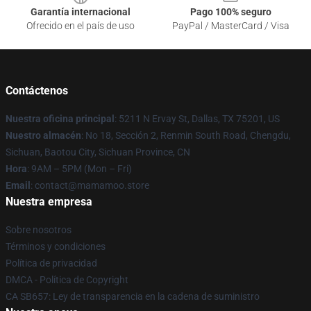
Garantía internacional
Pago 100% seguro
Ofrecido en el país de uso
PayPal / MasterCard / Visa
Contáctenos
Nuestra oficina principal
: 5211 N Ervay St, Dallas, TX 75201, US
Nuestro almacén
: No 18, Sección 2, Renmin South Road, Chengdu,
Sichuan, Baotou City, Sichuan Province, CN
Hora
: 9AM – 5PM (Mon – Fri)
Email
: contact@mamamoo.store
Nuestra empresa
Sobre nosotros
Términos y condiciones
Política de privacidad
DMCA - Política de Copyright
CA SB657: Ley de transparencia en la cadena de suministro