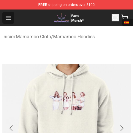
FREE
shipping on orders over $100
Mamamoo Store - Official Mamamoo Merchandise Shop
Open menu
Inicio
/
Mamamoo Cloth
/
Mamamoo Hoodies