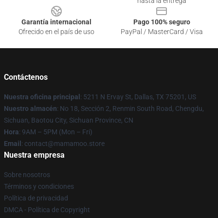
hasta la entrega
Garantía internacional
Pago 100% seguro
Ofrecido en el país de uso
PayPal / MasterCard / Visa
Contáctenos
Nuestra oficina principal
: 5211 N Ervay St, Dallas, TX 75201, US
Nuestro almacén
: No 18, Sección 2, Renmin South Road, Chengdu,
Sichuan, Baotou City, Sichuan Province, CN
Hora
: 9AM – 5PM (Mon – Fri)
Email
: contact@mamamoo.store
Nuestra empresa
Sobre nosotros
Términos y condiciones
Política de privacidad
DMCA - Política de Copyright