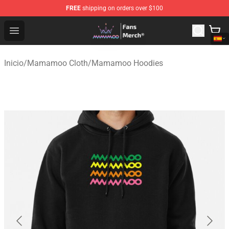
FREE
shipping on orders over $100
Mamamoo Store - Official Mamamoo Merchandise Shop
Open menu
Inicio
/
Mamamoo Cloth
/
Mamamoo Hoodies