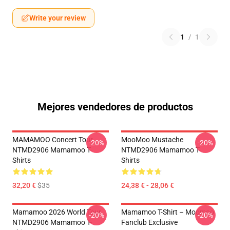
Write your review
1
/
1
Mejores vendedores de productos
MAMAMOO Concert Tour
MooMoo Mustache
-20%
-20%
NTMD2906 Mamamoo T-
NTMD2906 Mamamoo T-
Shirts
Shirts
32,20 €
$35
24,38 € - 28,06 €
Mamamoo 2026 World Tour
Mamamoo T-Shirt – Moomoo
-20%
-20%
NTMD2906 Mamamoo T-
Fanclub Exclusive