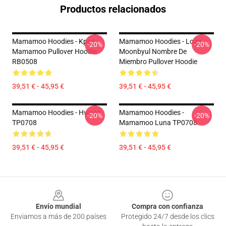
Productos relacionados
Mamamoo Hoodies - Kpop
Mamamoo Hoodies - Logo
-20%
-20%
Mamamoo Pullover Hoodie
Moonbyul Nombre De
RB0508
Miembro Pullover Hoodie
39,51 € - 45,95 €
39,51 € - 45,95 €
Mamamoo Hoodies - Hwasa
Mamamoo Hoodies -
-20%
-20%
TP0708
Mamamoo Luna TP0708
39,51 € - 45,95 €
39,51 € - 45,95 €
Footer
Envío mundial
Compra con confianza
Enviamos a más de 200 países
Protegido 24/7 desde los clics