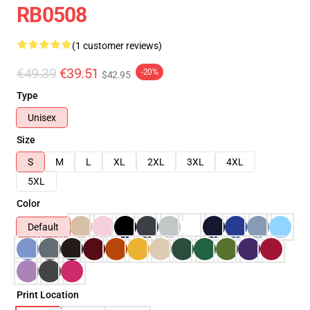
RB0508
(1 customer reviews)
€49.39
€39.51
-20%
$42.95
Type
Unisex
Size
S
M
L
XL
2XL
3XL
4XL
5XL
Color
Default
Print Location