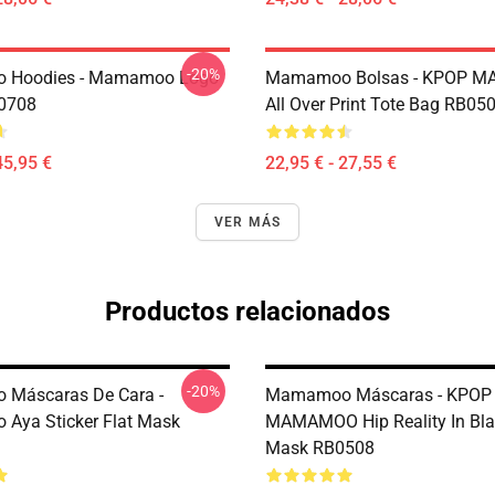
-20%
Hoodies - Mamamoo Logo
Mamamoo Bolsas - KPOP 
P0708
All Over Print Tote Bag RB05
45,95 €
22,95 € - 27,55 €
VER MÁS
Productos relacionados
-20%
Máscaras De Cara -
Mamamoo Máscaras - KPOP
Aya Sticker Flat Mask
MAMAMOO Hip Reality In Bla
Mask RB0508