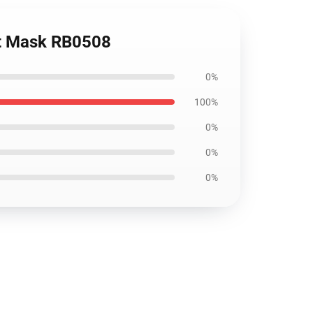
t Mask RB0508
0%
100%
0%
0%
0%