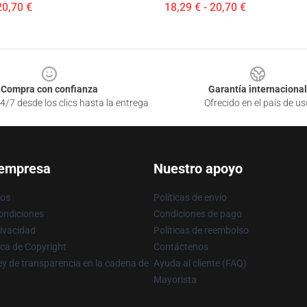
20,70 €
18,29 € - 20,70 €
Compra con confianza
Garantía internacional
4/7 desde los clics hasta la entrega
Ofrecido en el país de us
 empresa
Nuestro apoyo
ros
Políticas de envío
ondiciones
Condiciones de pago
rivacidad
Políticas de reembolso
ica de Copyright
Contáctenos
y de transparencia en la cadena de
Ayuda al cliente (FAQ)
Mayorista