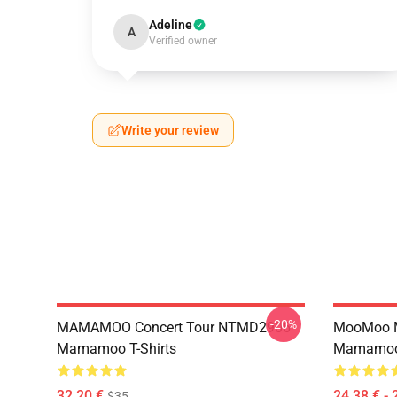
Adeline
A
Verified owner
Write your review
-20%
MAMAMOO Concert Tour NTMD2906
MooMoo 
Mamamoo T-Shirts
Mamamoo 
32,20 €
24,38 € - 
$35