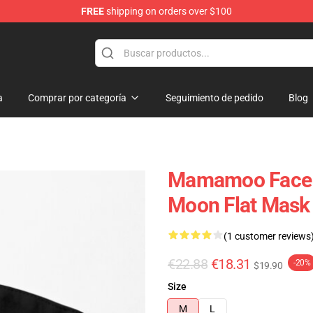
FREE
shipping on orders over $100
op
a
Comprar por categoría
Seguimiento de pedido
Blog
Mamamoo Face 
Moon Flat Mask
(1 customer reviews
€22.88
€18.31
-20%
$19.90
Size
M
L