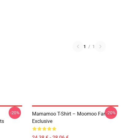
1
/
1
-20%
-20%
Mamamoo T-Shirt – Moomoo Fanclub
ts
Exclusive
24,38 € - 28,06 €