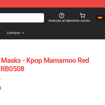
Atención al cliente
Ver carrito
Contacto
Masks - Kpop Mamamoo Red
 RB0508
)