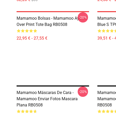
-20%
Mamamoo Bolsas - Mamamoo Aya All
Mamamoo 
Over Print Tote Bag RB0508
Blue S T
22,95 € - 27,55 €
39,51 € - 
-20%
Mamamoo Máscaras De Cara -
Mamamoo 
Mamamoo Enviar Fotos Mascara
Mamamoo 
Plana RB0508
RB0508