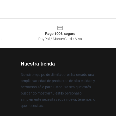
Pago 100% seguro
o
PayPal / MasterCard / Visa
Nuestra tienda
Nuestro equipo de diseñadores ha creado una
amplia variedad de productos de alta calidad y
hermosos sólo para usted. Ya sea que estés
buscando mostrar tu estilo personal o
simplemente necesitas ropa nueva, tenemos lo
que necesitas.