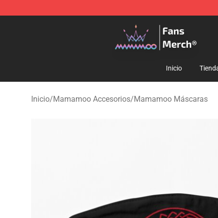
Mamamoo Store - Official Mamamoo Merchandise Sh
Inicio
Tiend
Inicio
/
Mamamoo Accesorios
/
Mamamoo Máscaras