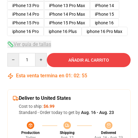
iPhone 13 Pro
iPhone 13 Pro Max
iPhone 14
iPhone 14 Pro
iPhone 14 Pro Max
iPhone 15
iPhone 15 Pro
iPhone 15 Pro Max
iphone 16
iphone 16 Pro
iphone 16 Plus
iphone 16 Pro Max
Ver guía de tallas
Quantity
AÑADIR AL CARRITO
Esta venta termina en
01
:
02
:
54
Deliver to United States
Cost to ship:
$6.99
Standard - Order today to get by
Aug. 16 - Aug. 23
Production
Shipping
Delivered
Today
Aug. 12
Aug. 16 - Aug. 23