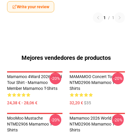
Write your review
1
/
1
Mejores vendedores de productos
Mamamoo 4Ward 2026 World
MAMAMOO Concert Tour
-20%
-20%
Tour Shirt - Mamamoo
NTMD2906 Mamamoo T-
Member Mamamoo T-Shirts
Shirts
24,38 € - 28,06 €
32,20 €
$35
MooMoo Mustache
Mamamoo 2026 World Tour
-20%
-20%
NTMD2906 Mamamoo T-
NTMD2906 Mamamoo T-
Shirts
Shirts