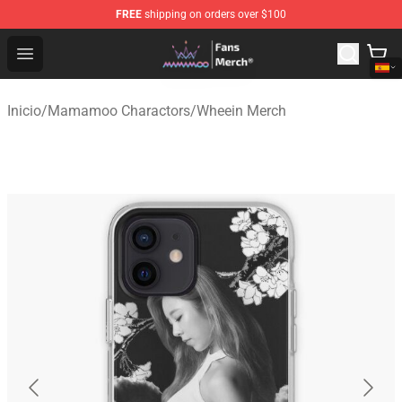
FREE
shipping on orders over $100
Mamamoo Store - Official Mamamoo Merchandise Shop
Open menu
Inicio
/
Mamamoo Charactors
/
Wheein Merch