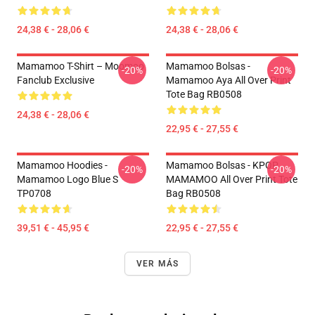
24,38 € - 28,06 €
24,38 € - 28,06 €
Mamamoo T-Shirt – Moomoo
Mamamoo Bolsas -
-20%
-20%
Fanclub Exclusive
Mamamoo Aya All Over Print
Tote Bag RB0508
24,38 € - 28,06 €
22,95 € - 27,55 €
Mamamoo Hoodies -
Mamamoo Bolsas - KPOP
-20%
-20%
Mamamoo Logo Blue S
MAMAMOO All Over Print Tote
TP0708
Bag RB0508
39,51 € - 45,95 €
22,95 € - 27,55 €
VER MÁS