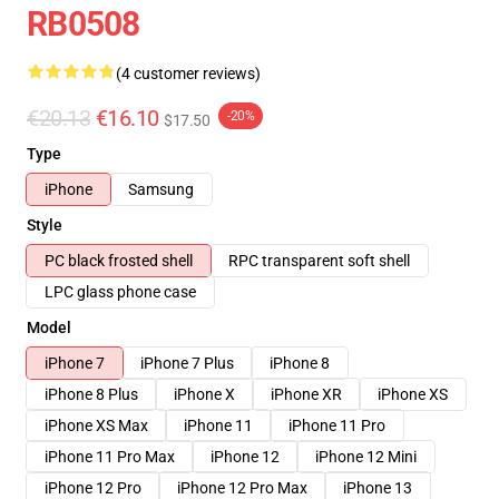
RB0508
(4 customer reviews)
€20.13
€16.10
-20%
$17.50
Type
iPhone
Samsung
Style
PC black frosted shell
RPC transparent soft shell
LPC glass phone case
Model
iPhone 7
iPhone 7 Plus
iPhone 8
iPhone 8 Plus
iPhone X
iPhone XR
iPhone XS
iPhone XS Max
iPhone 11
iPhone 11 Pro
iPhone 11 Pro Max
iPhone 12
iPhone 12 Mini
iPhone 12 Pro
iPhone 12 Pro Max
iPhone 13