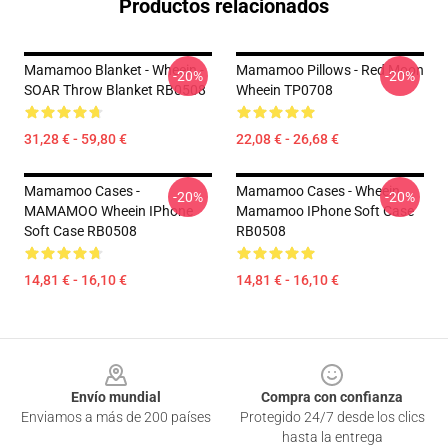
Productos relacionados
Mamamoo Blanket - Wheein -
Mamamoo Pillows - Red Moon
-20%
-20%
SOAR Throw Blanket RB0508
Wheein TP0708
31,28 € - 59,80 €
22,08 € - 26,68 €
Mamamoo Cases -
Mamamoo Cases - Wheein
-20%
-20%
MAMAMOO Wheein IPhone
Mamamoo IPhone Soft Case
Soft Case RB0508
RB0508
14,81 € - 16,10 €
14,81 € - 16,10 €
Footer
Envío mundial
Compra con confianza
Enviamos a más de 200 países
Protegido 24/7 desde los clics
hasta la entrega