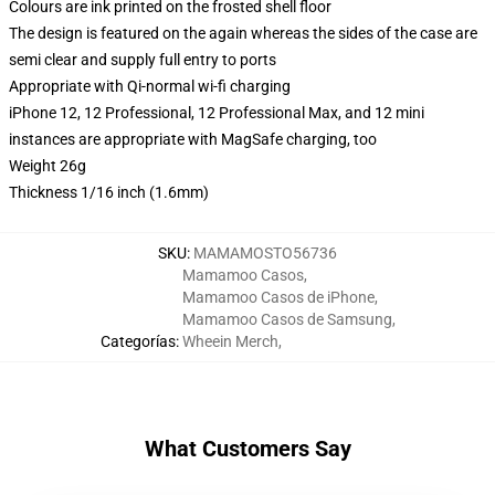
Colours are ink printed on the frosted shell floor
The design is featured on the again whereas the sides of the case are
semi clear and supply full entry to ports
Appropriate with Qi-normal wi-fi charging
iPhone 12, 12 Professional, 12 Professional Max, and 12 mini
instances are appropriate with MagSafe charging, too
Weight 26g
Thickness 1/16 inch (1.6mm)
SKU
:
MAMAMOSTO56736
Mamamoo Casos
,
Mamamoo Casos de iPhone
,
Mamamoo Casos de Samsung
,
Categorías
:
Wheein Merch
,
What Customers Say