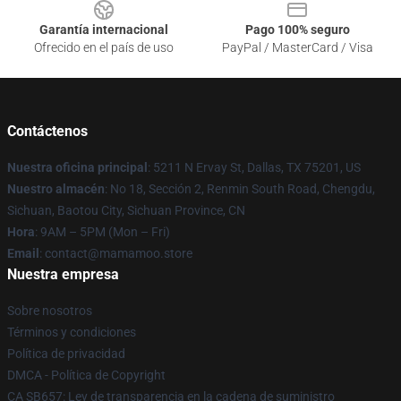
Garantía internacional
Pago 100% seguro
Ofrecido en el país de uso
PayPal / MasterCard / Visa
Contáctenos
Nuestra oficina principal
: 5211 N Ervay St, Dallas, TX 75201, US
Nuestro almacén
: No 18, Sección 2, Renmin South Road, Chengdu,
Sichuan, Baotou City, Sichuan Province, CN
Hora
: 9AM – 5PM (Mon – Fri)
Email
: contact@mamamoo.store
Nuestra empresa
Sobre nosotros
Términos y condiciones
Política de privacidad
DMCA - Política de Copyright
CA SB657: Ley de transparencia en la cadena de suministro