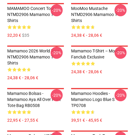
MAMAMOO Concert Tour
MooMoo Mustache
-20%
-20%
NTMD2906 Mamamoo T-
NTMD2906 Mamamoo T-
Shirts
Shirts
32,20 €
$35
24,38 € - 28,06 €
Mamamoo 2026 World Tour
Mamamoo T-Shirt – Moomoo
-20%
-20%
NTMD2906 Mamamoo T-
Fanclub Exclusive
Shirts
24,38 € - 28,06 €
24,38 € - 28,06 €
Mamamoo Bolsas -
Mamamoo Hoodies -
-20%
-20%
Mamamoo Aya All Over Print
Mamamoo Logo Blue S
Tote Bag RB0508
TP0708
22,95 € - 27,55 €
39,51 € - 45,95 €