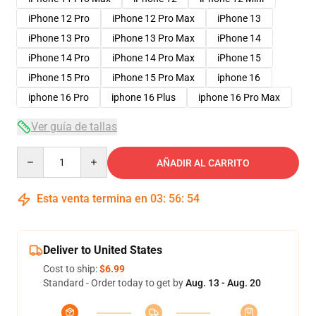
iPhone 12 Pro
iPhone 12 Pro Max
iPhone 13
iPhone 13 Pro
iPhone 13 Pro Max
iPhone 14
iPhone 14 Pro
iPhone 14 Pro Max
iPhone 15
iPhone 15 Pro
iPhone 15 Pro Max
iphone 16
iphone 16 Pro
iphone 16 Plus
iphone 16 Pro Max
Ver guía de tallas
Quantity
AÑADIR AL CARRITO
Esta venta termina en
03
:
56
:
54
Deliver to United States
Cost to ship:
$6.99
Standard - Order today to get by
Aug. 13 - Aug. 20