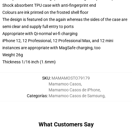
Shock absorbent TPU case with anti-fingerprint end
Colours are ink printed on the frosted shell floor
The design is featured on the again whereas the sides of the case are
semi clear and supply full entry to ports
Appropriate with Qi-normal wi-fi charging
iPhone 12, 12 Professional, 12 Professional Max, and 12 mini
instances are appropriate with MagSafe charging, too
Weight 26g
Thickness 1/16 inch (1.6mm)
SKU
:
MAMAMOSTO79179
Mamamoo Casos
,
Mamamoo Casos de iPhone
,
Categorías
:
Mamamoo Casos de Samsung
,
What Customers Say