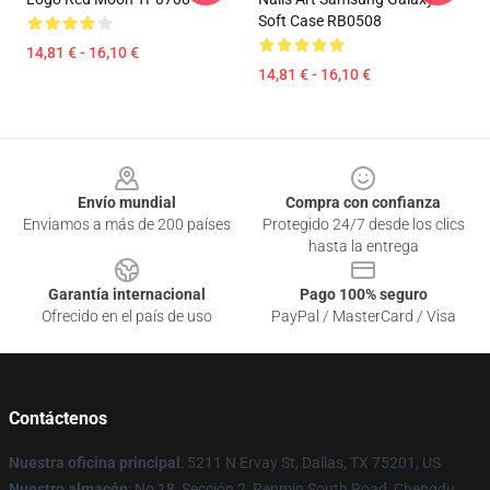
Soft Case RB0508
14,81 € - 16,10 €
14,81 € - 16,10 €
Footer
Envío mundial
Compra con confianza
Enviamos a más de 200 países
Protegido 24/7 desde los clics
hasta la entrega
Garantía internacional
Pago 100% seguro
Ofrecido en el país de uso
PayPal / MasterCard / Visa
Contáctenos
Nuestra oficina principal
: 5211 N Ervay St, Dallas, TX 75201, US
Nuestro almacén
: No 18, Sección 2, Renmin South Road, Chengdu,