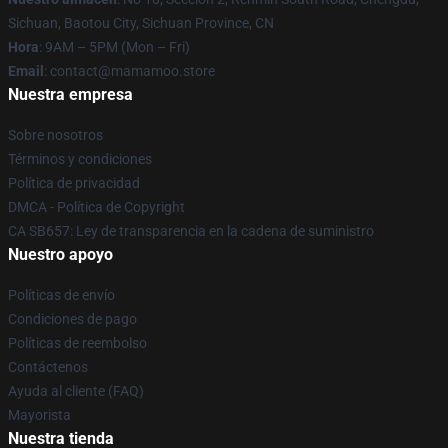
Sichuan, Baotou City, Sichuan Province, CN
Hora
: 9AM – 5PM (Mon – Fri)
Email
: contact@mamamoo.store
Nuestra empresa
Sobre nosotros
Términos y condiciones
Política de privacidad
DMCA - Política de Copyright
CA SB657: Ley de transparencia en la cadena de suministro
Nuestro apoyo
Políticas de envío
Condiciones de pago
Políticas de reembolso
Contáctenos
Ayuda al cliente (FAQ)
Mayorista
Nuestra tienda