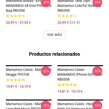
Mamamoo Bolsas - KPOP
Mamamoo Tank Tops -
-20%
-20%
MAMAMOO All Over Print Tote
Mamamoo Colorful Tank Top
Bag RB0508
RB0508
22,95 € - 27,55 €
22,49 €
$24.45
VER MÁS
Productos relacionados
Mamamoo Casos - Mamamoo
Mamamoo Cases -
-20%
-20%
Dingga TP0708
MAMAMOO IPhone Soft Case
RB0508
14,81 € - 16,10 €
14,81 € - 16,10 €
Mamamoo Cases - Mamamoo
Mamamoo Cases - Hwasa
-20%
-20%
Logo Red Moon TP0708
Nails Art Samsung Galaxy