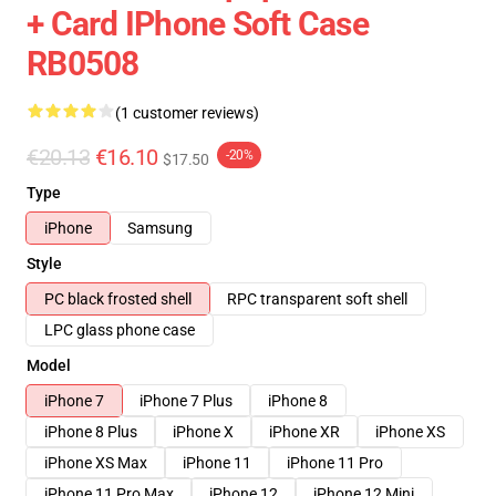
+ Card IPhone Soft Case
RB0508
(1 customer reviews)
€20.13
€16.10
-20%
$17.50
Type
iPhone
Samsung
Style
PC black frosted shell
RPC transparent soft shell
LPC glass phone case
Model
iPhone 7
iPhone 7 Plus
iPhone 8
iPhone 8 Plus
iPhone X
iPhone XR
iPhone XS
iPhone XS Max
iPhone 11
iPhone 11 Pro
iPhone 11 Pro Max
iPhone 12
iPhone 12 Mini