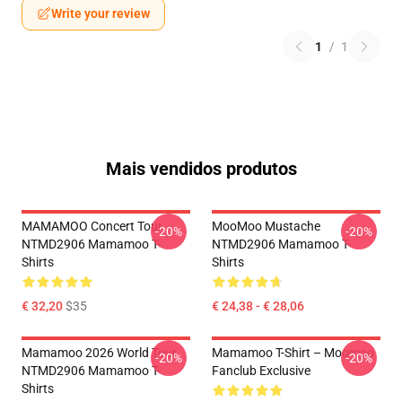
Write your review
1
/
1
Mais vendidos produtos
MAMAMOO Concert Tour
MooMoo Mustache
-20%
-20%
NTMD2906 Mamamoo T-
NTMD2906 Mamamoo T-
Shirts
Shirts
€ 32,20
$35
€ 24,38 - € 28,06
Mamamoo 2026 World Tour
Mamamoo T-Shirt – Moomoo
-20%
-20%
NTMD2906 Mamamoo T-
Fanclub Exclusive
Shirts