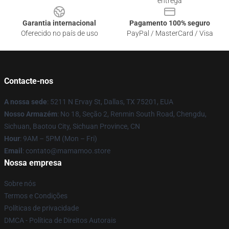
entrega
Garantia internacional
Pagamento 100% seguro
Oferecido no país de uso
PayPal / MasterCard / Visa
Contacte-nos
A nossa sede
: 5211 N Ervay St, Dallas, TX 75201, EUA
Nosso Armazém
: No 18, Seção 2, Renmin South Road, Chengdu,
Sichuan, Baotou City, Sichuan Province, CN
Hour
: 9AM – 5PM (Mon – Fri)
Email
: contato@mamamoo.store
Nossa empresa
Sobre nós
Termos e Condições
Políticas de privacidade
DMCA - Política de Direitos Autorais