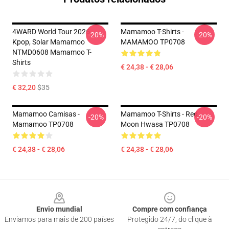
4WARD World Tour 2026
Mamamoo T-Shirts -
-20%
-20%
Kpop, Solar Mamamoo
MAMAMOO TP0708
NTMD0608 Mamamoo T-
Shirts
€ 24,38 - € 28,06
€ 32,20
$35
Mamamoo Camisas -
Mamamoo T-Shirts - Red
-20%
-20%
Mamamoo TP0708
Moon Hwasa TP0708
€ 24,38 - € 28,06
€ 24,38 - € 28,06
Footer
Envio mundial
Compre com confiança
Enviamos para mais de 200 países
Protegido 24/7, do clique à