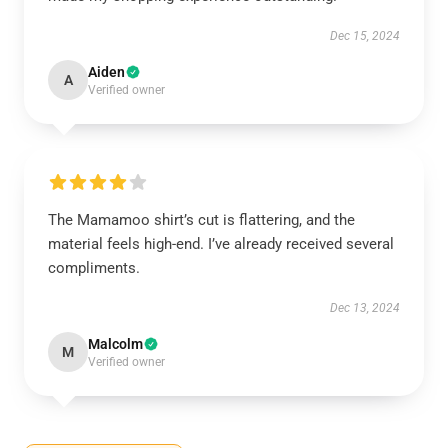
Dec 15, 2024
Aiden
A
Verified owner
The Mamamoo shirt’s cut is flattering, and the
material feels high-end. I’ve already received several
compliments.
Dec 13, 2024
Malcolm
M
Verified owner