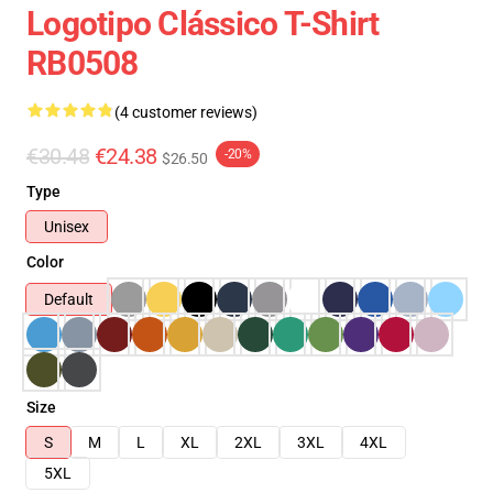
Logotipo Clássico T-Shirt
RB0508
(4 customer reviews)
€30.48
€24.38
-20%
$26.50
Type
Unisex
Color
Default
Size
S
M
L
XL
2XL
3XL
4XL
5XL