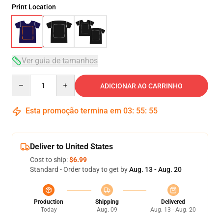
Print Location
Ver guia de tamanhos
Quantity
ADICIONAR AO CARRINHO
Esta promoção termina em
03
:
55
:
54
Deliver to United States
Cost to ship:
$6.99
Standard - Order today to get by
Aug. 13 - Aug. 20
Production
Shipping
Delivered
Today
Aug. 09
Aug. 13 - Aug. 20