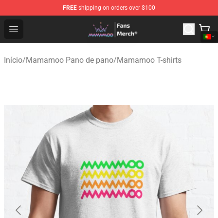
FREE
shipping on orders over $100
Mamamoo Store - Official Mamamoo Merchandise Shop
Open menu
Início
/
Mamamoo Pano de pano
/
Mamamoo T-shirts