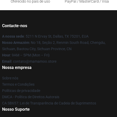
Oferecido no país de uso
PayPal / MasterCard / Visa
Contacte-nos
A nossa sede
: 5211 N Ervay St, Dallas, TX 75201, EUA
Nosso Armazém
: No 18, Seção 2, Renmin South Road, Chengdu,
Sichuan, Baotou City, Sichuan Province, CN
Hour
: 9AM – 5PM (Mon – Fri)
Email
: contato@mamamoo.store
Nossa empresa
Sobre nós
Termos e Condições
Políticas de privacidade
DMCA - Política de Direitos Autorais
CA SB657: Lei de Transparência de Cadeia de Suprimentos
Nosso Suporte