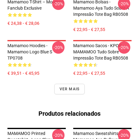
Mamamoo T-Shirt – Moomoo
Mamamoo Bolsas -
-20%
-20%
Fanclub Exclusive
Mamamoo Aya Tudo Sobre A
Impressão Tote Bag RB0508
€ 24,38 - € 28,06
€ 22,95 - € 27,55
Mamamoo Hoodies -
Mamamoo Sacos - KPOP
-20%
-20%
Mamamoo Logo Blue S
MAMAMOO Tudo Sobre
TP0708
Impressão Tote Bag RB0508
€ 39,51 - € 45,95
€ 22,95 - € 27,55
VER MAIS
Produtos relacionados
MAMAMOO Printed
Mamamoo Sweatshirts -
-20%
-20%