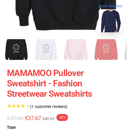
blank template
MAMAMOO Pullover
Sweatshirt - Fashion
Streetwear Sweatshirts
(1 customer reviews)
€47.09
€37.67
-20%
$40.95
Type