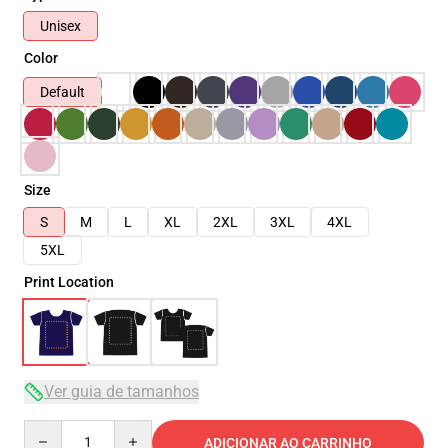
Unisex
Color
Default
Size
S
M
L
XL
2XL
3XL
4XL
5XL
Print Location
Ver guia de tamanhos
Quantity
ADICIONAR AO CARRINHO