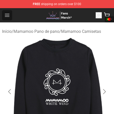
FREE
shipping on orders over $100
Mamamoo Store - Official Mamamoo Merchandise Shop
Open menu
Início
/
Mamamoo Pano de pano
/
Mamamoo Camisetas