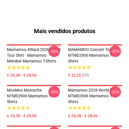
Mais vendidos produtos
Mamamoo 4Ward 2026 World
MAMAMOO Concert Tour
-20%
-20%
Tour Shirt - Mamamoo
NTMD2906 Mamamoo T-
Member Mamamoo T-Shirts
Shirts
€ 24,38 - € 28,06
€ 32,20
$35
MooMoo Mustache
Mamamoo 2026 World Tour
-20%
-20%
NTMD2906 Mamamoo T-
NTMD2906 Mamamoo T-
Shirts
Shirts
€ 24,38 - € 28,06
€ 24,38 - € 28,06