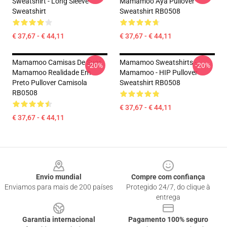
Sweatshirt - Long Sleeve
Mamamoo Aya Pullover
Sweatshirt
Sweatshirt RB0508
€ 37,67 - € 44,11
€ 37,67 - € 44,11
Mamamoo Camisas De Suor
Mamamoo Sweatshirts -
-20%
-20%
Mamamoo Realidade Em
Mamamoo - HIP Pullover
Preto Pullover Camisola
Sweatshirt RB0508
RB0508
€ 37,67 - € 44,11
€ 37,67 - € 44,11
Footer
Envio mundial
Compre com confiança
Enviamos para mais de 200 países
Protegido 24/7, do clique à
entrega
Garantia internacional
Pagamento 100% seguro