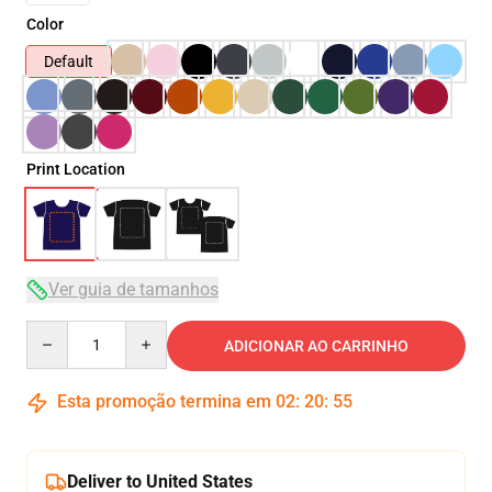
Color
Default
Print Location
Ver guia de tamanhos
Quantity
ADICIONAR AO CARRINHO
Esta promoção termina em
02
:
20
:
54
Deliver to United States