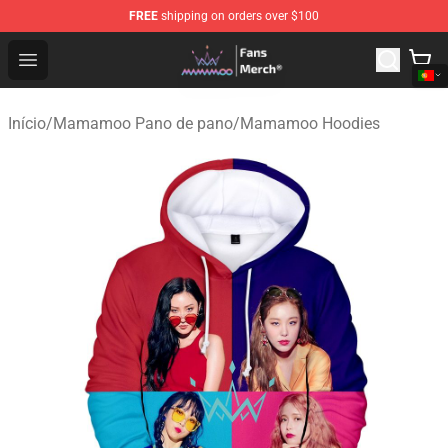
FREE
shipping on orders over $100
Mamamoo Store - Official Mamamoo Merchandise Shop
Open menu
Início
/
Mamamoo Pano de pano
/
Mamamoo Hoodies