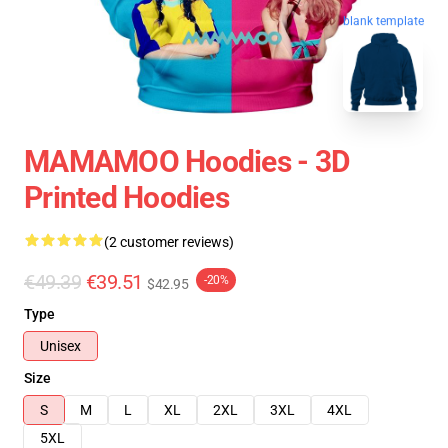
blank template
MAMAMOO Hoodies - 3D
Printed Hoodies
(2 customer reviews)
€49.39
€39.51
-20%
$42.95
Type
Unisex
Size
S
M
L
XL
2XL
3XL
4XL
5XL