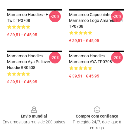
Mamamoo Hoodies - Hwasa
Mamamoo Capuchinhos...
-20%
-20%
Twit TP0708
Mamamoo Logo Amarelo Flor
TP0708
€ 39,51 - € 45,95
€ 39,51 - € 45,95
Mamamoo Hoodies -
Mamamoo Hoodies -
-20%
-20%
Mamamoo Aya Pullover
Mamamoo AYA TP0708
Hoodie RB0508
€ 39,51 - € 45,95
€ 39,51 - € 45,95
Footer
Envio mundial
Compre com confiança
Enviamos para mais de 200 países
Protegido 24/7, do clique à
entrega