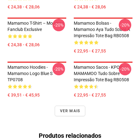
€ 24,38 - € 28,06
€ 24,38 - € 28,06
Mamamoo T-Shirt – Moomoo
Mamamoo Bolsas -
-20%
-20%
Fanclub Exclusive
Mamamoo Aya Tudo Sobre A
Impressão Tote Bag RB0508
€ 24,38 - € 28,06
€ 22,95 - € 27,55
Mamamoo Hoodies -
Mamamoo Sacos - KPOP
-20%
-20%
Mamamoo Logo Blue S
MAMAMOO Tudo Sobre
TP0708
Impressão Tote Bag RB0508
€ 39,51 - € 45,95
€ 22,95 - € 27,55
VER MAIS
Produtos relacionados