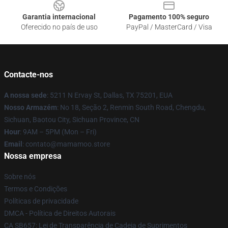
Garantia internacional
Pagamento 100% seguro
Oferecido no país de uso
PayPal / MasterCard / Visa
Contacte-nos
A nossa sede
: 5211 N Ervay St, Dallas, TX 75201, EUA
Nosso Armazém
: No 18, Seção 2, Renmin South Road, Chengdu,
Sichuan, Baotou City, Sichuan Province, CN
Hour
: 9AM – 5PM (Mon – Fri)
Email
: contato@mamamoo.store
Nossa empresa
Sobre nós
Termos e Condições
Políticas de privacidade
DMCA - Política de Direitos Autorais
CA SB657: Lei de Transparência de Cadeia de Suprimentos