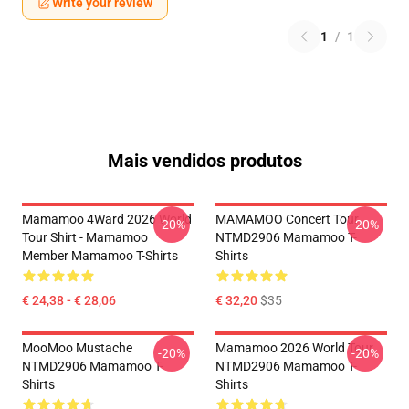
Write your review
1
/
1
Mais vendidos produtos
Mamamoo 4Ward 2026 World
MAMAMOO Concert Tour
-20%
-20%
Tour Shirt - Mamamoo
NTMD2906 Mamamoo T-
Member Mamamoo T-Shirts
Shirts
€ 24,38 - € 28,06
€ 32,20
$35
MooMoo Mustache
Mamamoo 2026 World Tour
-20%
-20%
NTMD2906 Mamamoo T-
NTMD2906 Mamamoo T-
Shirts
Shirts