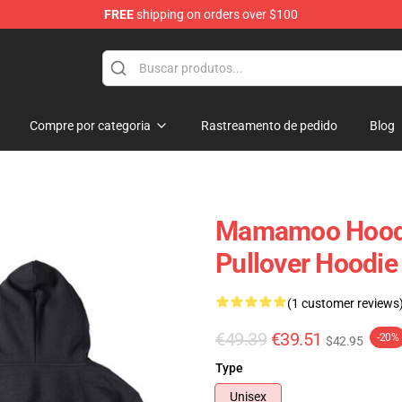
FREE
shipping on orders over $100
op
Compre por categoria
Rastreamento de pedido
Blog
Mamamoo Hoodi
Pullover Hoodie
(1 customer reviews
€49.39
€39.51
-20%
$42.95
Type
Unisex