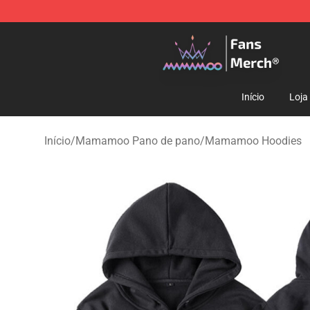
Mamamoo Store - Official Mamamoo Merchandise Sh
Início
Loja
Início
/
Mamamoo Pano de pano
/
Mamamoo Hoodies