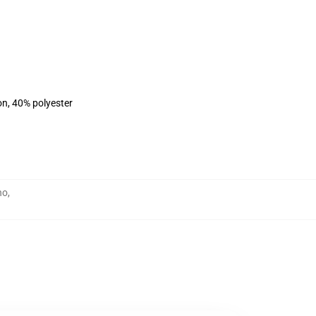
on, 40% polyester
no
,