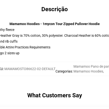
Descrição
Mamamoo Hoodies - 1mycon Tour Zipped Pullover Hoodie
thy fleece
 Heather Gray is 70% cotton, 30% polyester. Charcoal Heather is 60% cott
nd rib cuffs
able Attire Practices Requirements
 go 2 sizes up
Mamamoo Pano de pa
KU
:
MAMAMOSTO86622-02-DEFAULT
Categorias
:
Mamamoo Hoodies
,
What Customers Say