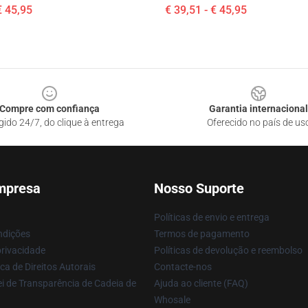
€ 45,95
€ 39,51 - € 45,95
Compre com confiança
Garantia internacional
gido 24/7, do clique à entrega
Oferecido no país de us
mpresa
Nosso Suporte
Políticas de envio e entrega
ndições
Termos de pagamento
privacidade
Políticas de devolução e reembolso
ca de Direitos Autorais
Contacte-nos
i de Transparência de Cadeia de
Ajuda ao cliente (FAQ)
Whosale