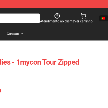
Atendimento ao cliente
Ver carrinho
Contato
es - 1mycon Tour Zipped
)