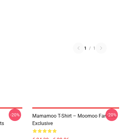
1
/
1
-20%
-20%
Mamamoo T-Shirt – Moomoo Fanclub
ts
Exclusive