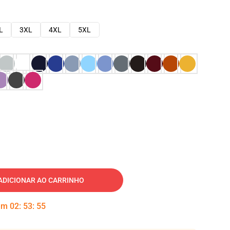
L
3XL
4XL
5XL
ADICIONAR AO CARRINHO
 em
02
:
53
:
54