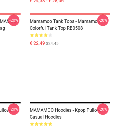
€ 24,38 - € 28,06
-20%
-20%
MAMAMOO
Mamamoo Tank Tops - Mamamoo
Bag
Colorful Tank Top RB0508
€ 22,49
$24.45
-20%
-20%
llover
MAMAMOO Hoodies - Kpop Pullover
Casual Hoodies