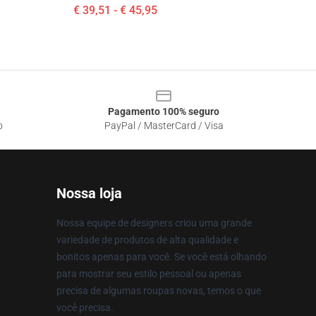
€ 39,51 - € 45,95
Pagamento 100% seguro
o
PayPal / MasterCard / Visa
Nossa loja
Nossa equipe de designers criou uma grande
variedade de produtos de alta qualidade e
bonitos apenas para você. Se você está olhando
para mostrar seu estilo pessoal ou apenas
precisa de algumas roupas novas, temos o que
você precisa.