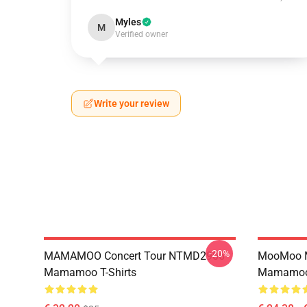
Myles
M
Verified owner
Write your review
-20%
MAMAMOO Concert Tour NTMD2906
MooMoo 
Mamamoo T-Shirts
Mamamoo 