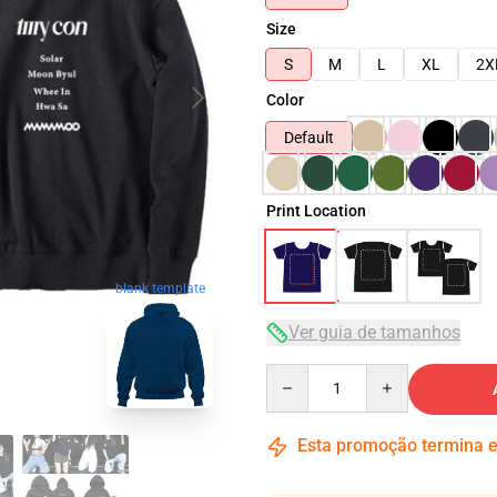
Size
S
M
L
XL
2X
Color
Default
Print Location
blank template
Ver guia de tamanhos
Quantity
Esta promoção termina