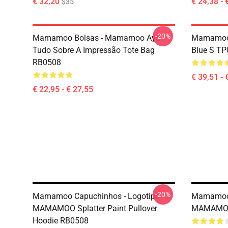
€ 32,20
€ 24,38 - 
$35
-20%
Mamamoo Bolsas - Mamamoo Aya
Mamamoo 
Tudo Sobre A Impressão Tote Bag
Blue S T
RB0508
€ 39,51 - 
€ 22,95 - € 27,55
-20%
Mamamoo Capuchinhos - Logotipo
Mamamoo 
MAMAMOO Splatter Paint Pullover
MAMAMOO 
Hoodie RB0508