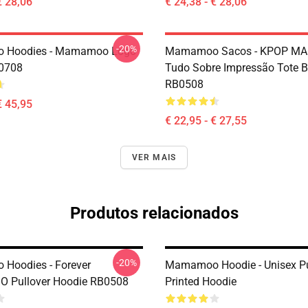
€ 28,06
€ 24,38 - € 28,06
-20%
Hoodies - Mamamoo Logo
Mamamoo Sacos - KPOP 
P0708
Tudo Sobre Impressão Tote 
RB0508
€ 45,95
€ 22,95 - € 27,55
VER MAIS
Produtos relacionados
-20%
Hoodies - Forever
Mamamoo Hoodie - Unisex Pu
Pullover Hoodie RB0508
Printed Hoodie