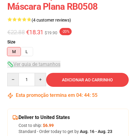
Máscara Plana RB0508
(4 customer reviews)
€22.88
€18.31
-20%
$19.90
Size
M
L
Ver guia de tamanhos
Quantity
ADICIONAR AO CARRINHO
Esta promoção termina em
04
:
44
:
54
Deliver to United States
Cost to ship:
$6.99
Standard - Order today to get by
Aug. 16 - Aug. 23