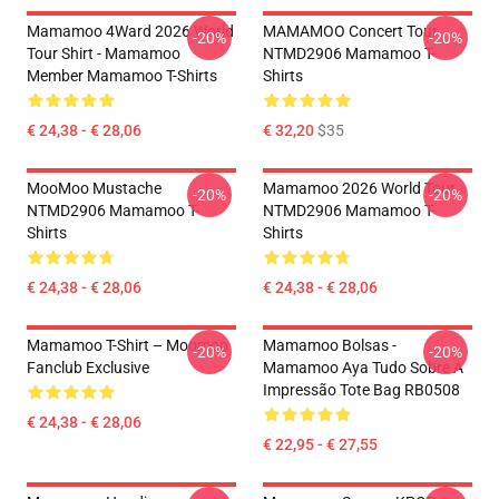
Mamamoo 4Ward 2026 World
MAMAMOO Concert Tour
-20%
-20%
Tour Shirt - Mamamoo
NTMD2906 Mamamoo T-
Member Mamamoo T-Shirts
Shirts
€ 24,38 - € 28,06
€ 32,20
$35
MooMoo Mustache
Mamamoo 2026 World Tour
-20%
-20%
NTMD2906 Mamamoo T-
NTMD2906 Mamamoo T-
Shirts
Shirts
€ 24,38 - € 28,06
€ 24,38 - € 28,06
Mamamoo T-Shirt – Moomoo
Mamamoo Bolsas -
-20%
-20%
Fanclub Exclusive
Mamamoo Aya Tudo Sobre A
Impressão Tote Bag RB0508
€ 24,38 - € 28,06
€ 22,95 - € 27,55