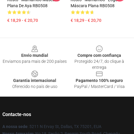
Plana De Aya RB0508
Máscara Plana RB0508
€ 18,29 - € 20,70
€ 18,29 - € 20,70
Footer
Envio mundial
Compre com confiança
Enviamos para mais de 200 países
Protegido 24/7, do clique à
entrega
Garantia internacional
Pagamento 100% seguro
Oferecido no país de uso
PayPal / MasterCard / Visa
Contacte-nos
A nossa sede
: 5211 N Ervay St, Dallas, TX 75201, EUA
Nosso Armazém
: No 18, Seção 2, Renmin South Road, Chengdu,