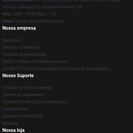
Sichuan, Baotou City, Sichuan Province, CN
Hour
: 9AM – 5PM (Mon – Fri)
Email
: contato@mamamoo.store
Nossa empresa
Sobre nós
Termos e Condições
Políticas de privacidade
DMCA - Política de Direitos Autorais
CA SB657: Lei de Transparência de Cadeia de Suprimentos
Nosso Suporte
Políticas de envio e entrega
Termos de pagamento
Políticas de devolução e reembolso
Contacte-nos
Ajuda ao cliente (FAQ)
Whosale
Nossa loja