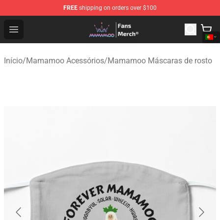
FREE
shipping on orders over $100
Mamamoo Store - Official Mamamoo Merchandise Shop
Open menu
Início
/
Mamamoo Acessórios
/
Mamamoo Máscaras de rosto