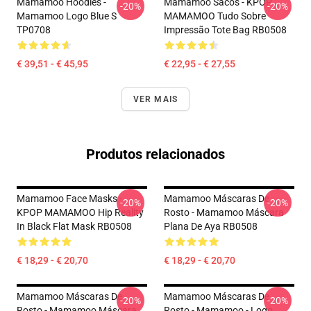
Mamamoo Hoodies -
Mamamoo Sacos - KPOP
-20%
-20%
Mamamoo Logo Blue S
MAMAMOO Tudo Sobre
TP0708
Impressão Tote Bag RB0508
€ 39,51 - € 45,95
€ 22,95 - € 27,55
VER MAIS
Produtos relacionados
Mamamoo Face Masks -
Mamamoo Máscaras De
-20%
-20%
KPOP MAMAMOO Hip Reality
Rosto - Mamamoo Máscara
In Black Flat Mask RB0508
Plana De Aya RB0508
€ 18,29 - € 20,70
€ 18,29 - € 20,70
Mamamoo Máscaras De
Mamamoo Máscaras De
-20%
-20%
Rosto - Mamamoo Máscara
Rosto - Mamamoo - Logo