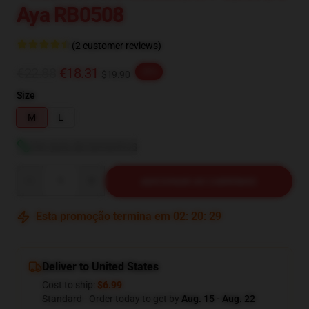
Aya RB0508
(2 customer reviews)
€22.88
€18.31
-20%
$19.90
Size
M
L
Ver guia de tamanhos
Quantity
ADICIONAR AO CARRINHO
Esta promoção termina em
02
:
20
:
28
Deliver to United States
Cost to ship:
$6.99
Standard - Order today to get by
Aug. 15 - Aug. 22