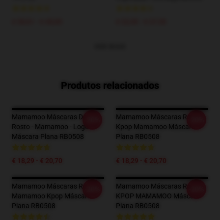
€ 39,51 - € 45,95
€ 22,95 - € 27,55
VER MAIS
Produtos relacionados
Mamamoo Máscaras De
Mamamoo Máscaras Rosto -
-20%
-20%
Rosto - Mamamoo - Logo
Kpop Mamamoo Máscara
Máscara Plana RB0508
Plana RB0508
€ 18,29 - € 20,70
€ 18,29 - € 20,70
Mamamoo Máscaras Rosto
Mamamoo Máscaras Rosto -
-20%
-20%
Mamamoo Kpop Máscara
KPOP MAMAMOO Máscara
Plana RB0508
Plana RB0508