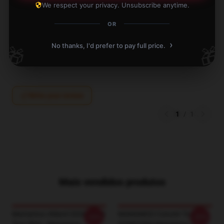
We respect your privacy. Unsubscribe anytime.
Dec 13, 2024
OR
Esme
E
›
No thanks, I'd prefer to pay full price.
Verified owner
🎁
🎁
Write your review
1
/
1
Mais vendidos produtos
Mamamoo 4Ward 2026 World
MAMAMOO Concert Tour
-20%
-20%