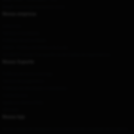
Email
: contato@mamamoo.store
Nossa empresa
Sobre nós
Termos e Condições
Políticas de privacidade
DMCA - Política de Direitos Autorais
CA SB657: Lei de Transparência de Cadeia de Suprimentos
Nosso Suporte
Políticas de envio e entrega
Termos de pagamento
Políticas de devolução e reembolso
Contacte-nos
Ajuda ao cliente (FAQ)
Whosale
Nossa loja
Nossa equipe de designers criou uma grande variedade de produtos