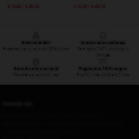
€ 18,29 - € 20,70
€ 18,29 - € 20,70
Footer
Envio mundial
Compre com confiança
Enviamos para mais de 200 países
Protegido 24/7, do clique à
entrega
Garantia internacional
Pagamento 100% seguro
Oferecido no país de uso
PayPal / MasterCard / Visa
Contacte-nos
A nossa sede
: 5211 N Ervay St, Dallas, TX 75201, EUA
Nosso Armazém
: No 18, Seção 2, Renmin South Road, Chengdu,
Sichuan, Baotou City, Sichuan Province, CN
Hour
: 9AM – 5PM (Mon – Fri)