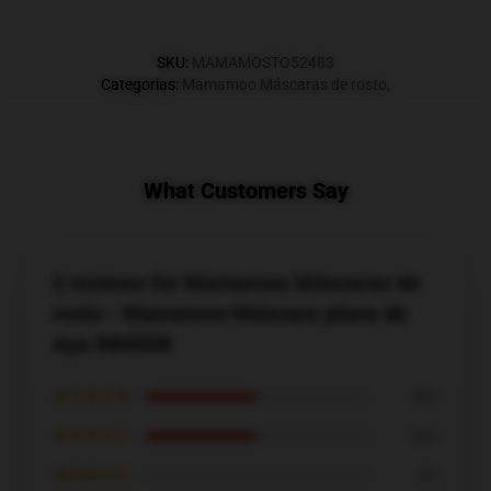
SKU
:
MAMAMOSTO52483
Categorias
:
Mamamoo Máscaras de rosto
,
What Customers Say
2 reviews for Mamamoo Máscaras de
rosto - Mamamoo Máscara plana de
Aya RB0508
★★★★★
50%
★★★★☆
50%
★★★☆☆
0%