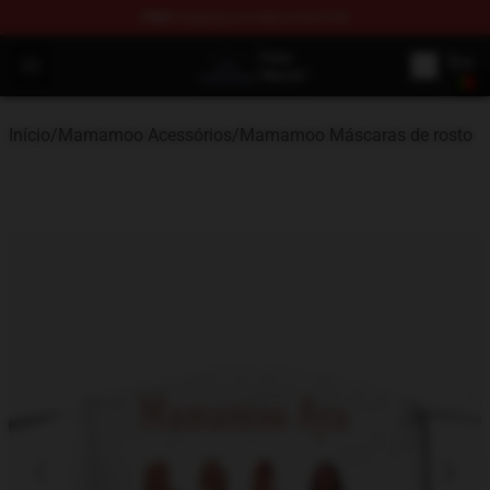
FREE
shipping on orders over $100
Mamamoo Store - Official Mamamoo Merchandise Shop
Open menu
Início
/
Mamamoo Acessórios
/
Mamamoo Máscaras de rosto