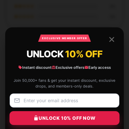
★★☆☆☆
0%
★☆☆☆☆
0%
EXCLUSIVE MEMBER OFFER
UNLOCK
10% OFF
Beautiful as a dream, cheap price, missing out would
be a regret.
Instant discount
Exclusive offers
Early access
Dec 18, 2024
Join 50,000+ fans & get your instant discount, exclusive
Brandon
drops, and members-only deals.
B
Verified owner
UNLOCK 10% OFF NOW
Comfortable, but runs small for larger faces.