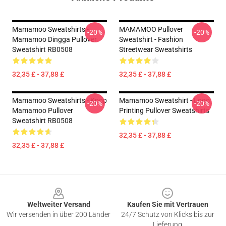
Mamamoo Sweatshirts -
MAMAMOO Pullover
-20%
-20%
Mamamoo Dingga Pullover
Sweatshirt - Fashion
Sweatshirt RB0508
Streetwear Sweatshirts
32,35 £ - 37,88 £
32,35 £ - 37,88 £
Mamamoo Sweatshirts - Kpop
Mamamoo Sweatshirt - Logo
-20%
-20%
Mamamoo Pullover
Printing Pullover Sweatshirts
Sweatshirt RB0508
32,35 £ - 37,88 £
32,35 £ - 37,88 £
Footer
Weltweiter Versand
Kaufen Sie mit Vertrauen
Wir versenden in über 200 Länder
24/7 Schutz von Klicks bis zur
Lieferung