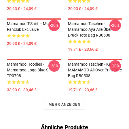
20,93 £ - 24,09 £
20,93 £ - 24,09 £
Mamamoo T-Shirt – Moomoo
Mamamoo Taschen -
-20%
-20%
Fanclub Exclusive
Mamamoo Aya Alle Über
Druck Tote Bag RB0508
20,93 £ - 24,09 £
19,71 £ - 23,66 £
Mamamoo Hoodies -
Mamamoo Taschen - KPOP
-20%
-20%
Mamamoo Logo Blue S
MAMAMOO All Over Print Tote
TP0708
Bag RB0508
33,93 £ - 39,46 £
19,71 £ - 23,66 £
MEHR ANZEIGEN
Ähnliche Produkte