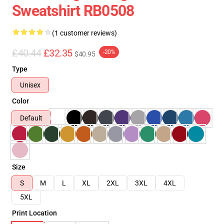
Sweatshirt RB0508
(1 customer reviews)
£40.44
£32.35
-20%
$40.95
Type
Unisex
Color
Default
Size
S
M
L
XL
2XL
3XL
4XL
5XL
Print Location