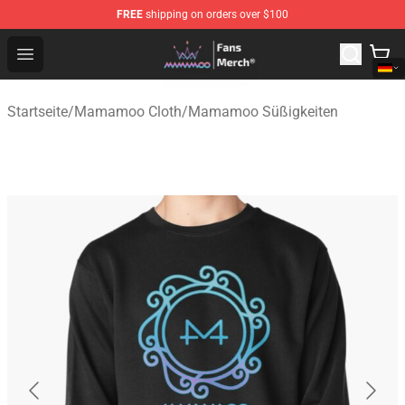
FREE
shipping on orders over $100
Mamamoo Store - Official Mamamoo Merchandise Shop
Open menu
Startseite
/
Mamamoo Cloth
/
Mamamoo Süßigkeiten