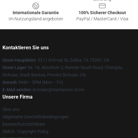
Internationale Garantie
100% Sicherer Checkout
Im Nutzungsland angeboten
PayPal / MasterCard / Visa
Kontaktieren Sie uns
Unser Hauptbüro
: 5211 N Ervay St, Dallas, TX 75201, US
Unser Lager
: Nr. 18, Abschnitt 2, Renmin South Road, Chengdu,
Sichuan, Stadt Baotou, Provinz Sichuan, CN
Geruch
: 9AM – 5PM (Mon – Fri)
E-Mail senden
: Kontakt@mamamoo.store
Unsere Firma
Über uns
Allgemeine Geschäftsbedingungen
Datenschutzrichtlinien
DMCA - Copyright Policy