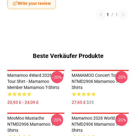
Write your review
1
/
1
Beste Verkäufer Produkte
Mamamoo 4Ward 2026 World
MAMAMOO Concert Tour
-20%
-20%
Tour Shirt - Mamamoo
NTMD2906 Mamamoo T-
Member Mamamoo T-Shirts
Shirts
20,93 £ - 24,09 £
27,65 £
$35
MooMoo Mustache
Mamamoo 2026 World Tour
-20%
-20%
NTMD2906 Mamamoo T-
NTMD2906 Mamamoo T-
Shirts
Shirts