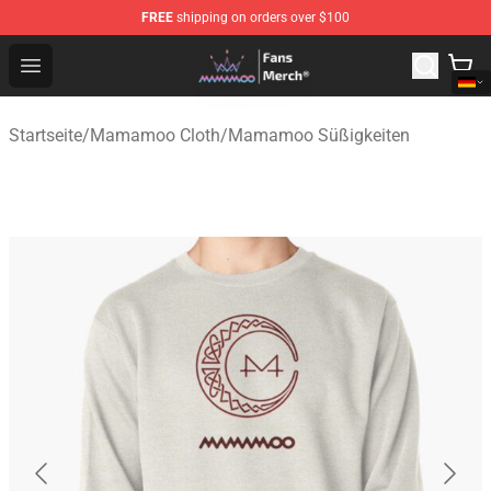
FREE
shipping on orders over $100
Mamamoo Store - Official Mamamoo Merchandise Shop
Open menu
Startseite
/
Mamamoo Cloth
/
Mamamoo Süßigkeiten