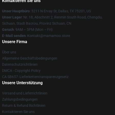
Kontaktieren Sie uns
Unser Hauptbüro
: 5211 N Ervay St, Dallas, TX 75201, US
Unser Lager
: Nr. 18, Abschnitt 2, Renmin South Road, Chengdu,
Sichuan, Stadt Baotou, Provinz Sichuan, CN
Geruch
: 9AM – 5PM (Mon – Fri)
E-Mail senden
: Kontakt@mamamoo.store
Unsere Firma
Über uns
Allgemeine Geschäftsbedingungen
Datenschutzrichtlinien
DMCA - Copyright Policy
CA SB657: Lieferkettentransparenzgesetz
Unsere Unterstützung
Versand und Lieferrichtlinien
Zahlungsbedingungen
Return & Refund Richtlinien
Kontaktieren Sie uns