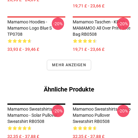
19,71 £ - 23,66 £
Mamamoo Hoodies -
Mamamoo Taschen - KPOP
-20%
-20%
Mamamoo Logo Blue S
MAMAMOO All Over Print Tote
TP0708
Bag RB0508
33,93 £ - 39,46 £
19,71 £ - 23,66 £
MEHR ANZEIGEN
Ähnliche Produkte
Mamamoo Sweatshirts -
Mamamoo Sweatshirts - Kpop
-20%
-20%
Mamamoo - Solar Pullover
Mamamoo Pullover
Sweatshirt RB0508
Sweatshirt RB0508
32,35 £ - 37,88 £
32,35 £ - 37,88 £