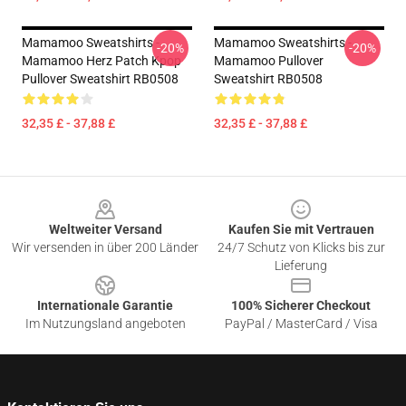
Mamamoo Sweatshirts -
Mamamoo Sweatshirts -
-20%
-20%
Mamamoo Herz Patch Kpop
Mamamoo Pullover
Pullover Sweatshirt RB0508
Sweatshirt RB0508
32,35 £ - 37,88 £
32,35 £ - 37,88 £
Footer
Weltweiter Versand
Kaufen Sie mit Vertrauen
Wir versenden in über 200 Länder
24/7 Schutz von Klicks bis zur
Lieferung
Internationale Garantie
100% Sicherer Checkout
Im Nutzungsland angeboten
PayPal / MasterCard / Visa