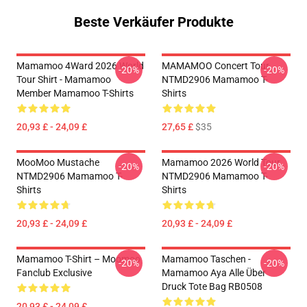
Beste Verkäufer Produkte
Mamamoo 4Ward 2026 World
MAMAMOO Concert Tour
-20%
-20%
Tour Shirt - Mamamoo
NTMD2906 Mamamoo T-
Member Mamamoo T-Shirts
Shirts
20,93 £ - 24,09 £
27,65 £
$35
MooMoo Mustache
Mamamoo 2026 World Tour
-20%
-20%
NTMD2906 Mamamoo T-
NTMD2906 Mamamoo T-
Shirts
Shirts
20,93 £ - 24,09 £
20,93 £ - 24,09 £
Mamamoo T-Shirt – Moomoo
Mamamoo Taschen -
-20%
-20%
Fanclub Exclusive
Mamamoo Aya Alle Über
Druck Tote Bag RB0508
20,93 £ - 24,09 £