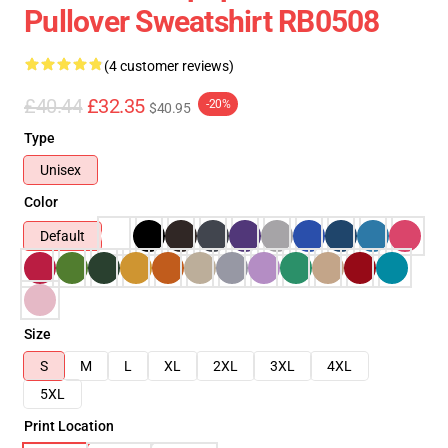
Pullover Sweatshirt RB0508
(4 customer reviews)
£40.44
£32.35
-20%
$40.95
Type
Unisex
Color
Default
Size
S
M
L
XL
2XL
3XL
4XL
5XL
Print Location