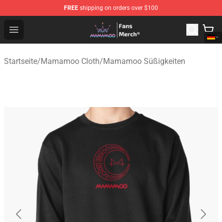
FREE
shipping on orders over $100
Mamamoo Store - Official Mamamoo Merchandise Shop
Open menu
Startseite
/
Mamamoo Cloth
/
Mamamoo Süßigkeiten