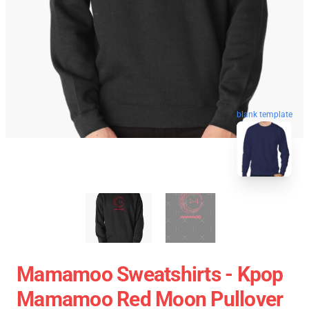
blank template
Mamamoo Sweatshirts - Kpop
Mamamoo Red Moon Pullover