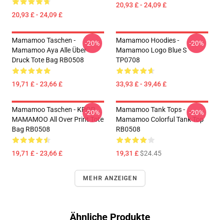
20,93 £ - 24,09 £
20,93 £ - 24,09 £
Mamamoo Taschen -
Mamamoo Hoodies -
-20%
-20%
Mamamoo Aya Alle Über
Mamamoo Logo Blue S
Druck Tote Bag RB0508
TP0708
19,71 £ - 23,66 £
33,93 £ - 39,46 £
Mamamoo Taschen - KPOP
Mamamoo Tank Tops -
-20%
-20%
MAMAMOO All Over Print Tote
Mamamoo Colorful Tank Top
Bag RB0508
RB0508
19,71 £ - 23,66 £
19,31 £
$24.45
MEHR ANZEIGEN
Ähnliche Produkte