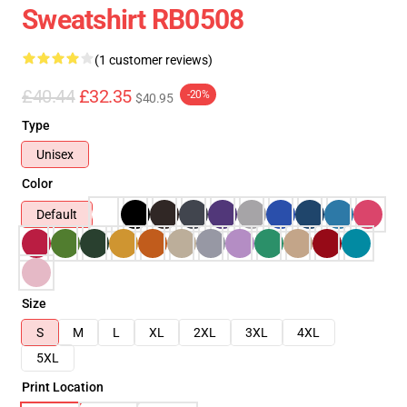
Sweatshirt RB0508
(1 customer reviews)
£40.44
£32.35
-20%
$40.95
Type
Unisex
Color
Default
Size
S
M
L
XL
2XL
3XL
4XL
5XL
Print Location