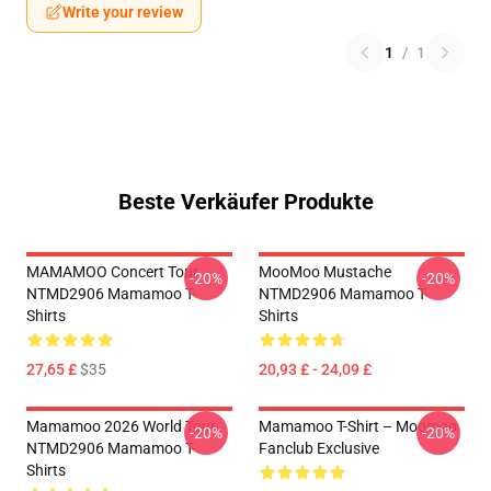
Write your review
1
/
1
Beste Verkäufer Produkte
MAMAMOO Concert Tour
MooMoo Mustache
-20%
-20%
NTMD2906 Mamamoo T-
NTMD2906 Mamamoo T-
Shirts
Shirts
27,65 £
$35
20,93 £ - 24,09 £
Mamamoo 2026 World Tour
Mamamoo T-Shirt – Moomoo
-20%
-20%
NTMD2906 Mamamoo T-
Fanclub Exclusive
Shirts