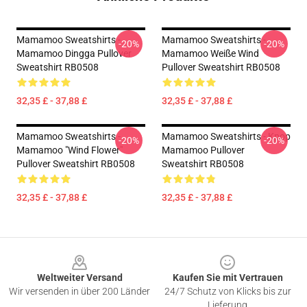
Mamamoo Sweatshirts -
Mamamoo Sweatshirts -
-20%
-20%
Mamamoo Dingga Pullover
Mamamoo Weiße Wind
Sweatshirt RB0508
Pullover Sweatshirt RB0508
32,35 £ - 37,88 £
32,35 £ - 37,88 £
Mamamoo Sweatshirts -
Mamamoo Sweatshirts - Kpop
-20%
-20%
Mamamoo "Wind Flower"
Mamamoo Pullover
Pullover Sweatshirt RB0508
Sweatshirt RB0508
32,35 £ - 37,88 £
32,35 £ - 37,88 £
Footer
Weltweiter Versand
Kaufen Sie mit Vertrauen
Wir versenden in über 200 Länder
24/7 Schutz von Klicks bis zur
Lieferung