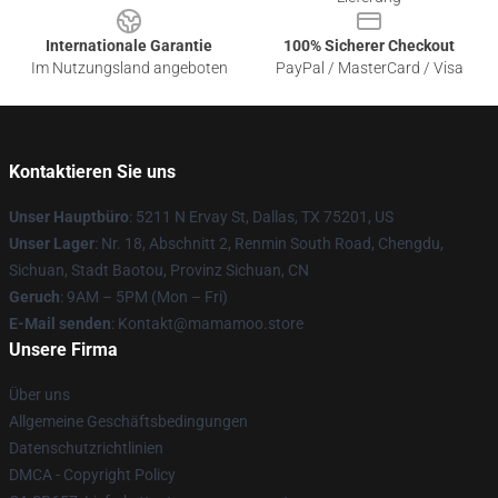
Internationale Garantie
100% Sicherer Checkout
Im Nutzungsland angeboten
PayPal / MasterCard / Visa
Kontaktieren Sie uns
Unser Hauptbüro
: 5211 N Ervay St, Dallas, TX 75201, US
Unser Lager
: Nr. 18, Abschnitt 2, Renmin South Road, Chengdu,
Sichuan, Stadt Baotou, Provinz Sichuan, CN
Geruch
: 9AM – 5PM (Mon – Fri)
E-Mail senden
: Kontakt@mamamoo.store
Unsere Firma
Über uns
Allgemeine Geschäftsbedingungen
Datenschutzrichtlinien
DMCA - Copyright Policy