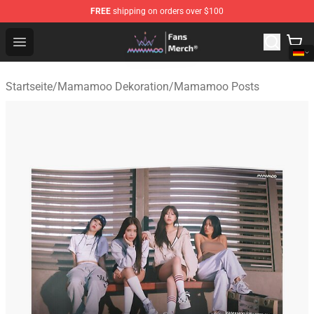
FREE
shipping on orders over $100
Mamamoo Store - Official Mamamoo Merchandise Shop
Open menu
Startseite
/
Mamamoo Dekoration
/
Mamamoo Posts