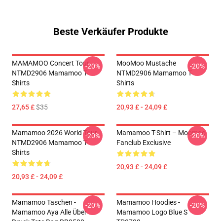
Beste Verkäufer Produkte
MAMAMOO Concert Tour
MooMoo Mustache
-20%
-20%
NTMD2906 Mamamoo T-
NTMD2906 Mamamoo T-
Shirts
Shirts
27,65 £
$35
20,93 £ - 24,09 £
Mamamoo 2026 World Tour
Mamamoo T-Shirt – Moomoo
-20%
-20%
NTMD2906 Mamamoo T-
Fanclub Exclusive
Shirts
20,93 £ - 24,09 £
20,93 £ - 24,09 £
Mamamoo Taschen -
Mamamoo Hoodies -
-20%
-20%
Mamamoo Aya Alle Über
Mamamoo Logo Blue S