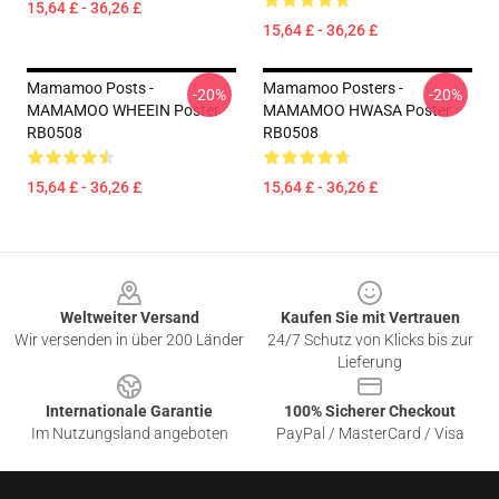
15,64 £ - 36,26 £
15,64 £ - 36,26 £
Mamamoo Posts -
Mamamoo Posters -
-20%
-20%
MAMAMOO WHEEIN Poster
MAMAMOO HWASA Poster
RB0508
RB0508
15,64 £ - 36,26 £
15,64 £ - 36,26 £
Footer
Weltweiter Versand
Kaufen Sie mit Vertrauen
Wir versenden in über 200 Länder
24/7 Schutz von Klicks bis zur
Lieferung
Internationale Garantie
100% Sicherer Checkout
Im Nutzungsland angeboten
PayPal / MasterCard / Visa