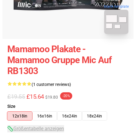
blank template
Mamamoo Plakate -
Mamamoo Gruppe Mic Auf
RB1303
(1 customer reviews)
£19.55
£15.64
-20%
$19.80
Size
12x18in
16x16in
16x24in
18x24in
Größentabelle anzeigen