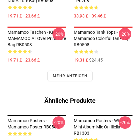
Druck Tote Bag RB0508
TP0708
19,71 £ - 23,66 £
33,93 £ - 39,46 £
Mamamoo Taschen - KPOP
Mamamoo Tank Tops -
-20%
-20%
MAMAMOO All Over Print Tote
Mamamoo Colorful Tank Top
Bag RB0508
RB0508
19,71 £ - 23,66 £
19,31 £
$24.45
MEHR ANZEIGEN
Ähnliche Produkte
Mamamoo Posters -
Mamamoo Posters - Wheein
-20%
-20%
Mamamoo Poster RB0508
Mini Album Mic On Illella
RB1303