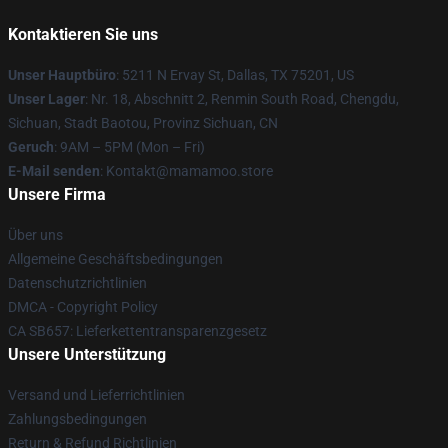
Kontaktieren Sie uns
Unser Hauptbüro
: 5211 N Ervay St, Dallas, TX 75201, US
Unser Lager
: Nr. 18, Abschnitt 2, Renmin South Road, Chengdu,
Sichuan, Stadt Baotou, Provinz Sichuan, CN
Geruch
: 9AM – 5PM (Mon – Fri)
E-Mail senden
: Kontakt@mamamoo.store
Unsere Firma
Über uns
Allgemeine Geschäftsbedingungen
Datenschutzrichtlinien
DMCA - Copyright Policy
CA SB657: Lieferkettentransparenzgesetz
Unsere Unterstützung
Versand und Lieferrichtlinien
Zahlungsbedingungen
Return & Refund Richtlinien