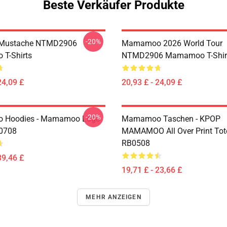
Beste Verkäufer Produkte
-20%
Mustache NTMD2906
Mamamoo 2026 World Tour
T-Shirts
NTMD2906 Mamamoo T-Shir
24,09 £
20,93 £ - 24,09 £
-20%
Hoodies - Mamamoo Logo
Mamamoo Taschen - KPOP
P0708
MAMAMOO All Over Print Tot
RB0508
39,46 £
19,71 £ - 23,66 £
MEHR ANZEIGEN