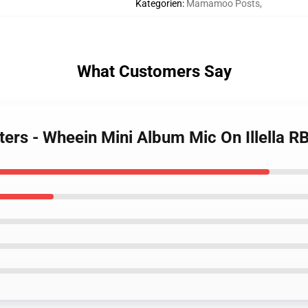
Kategorien
:
Mamamoo Posts
,
What Customers Say
rs - Wheein Mini Album Mic On Illella 