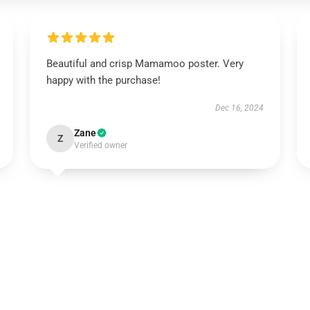
Beautiful and crisp Mamamoo poster. Very
happy with the purchase!
Dec 16, 2024
Zane
Z
Verified owner