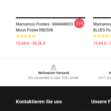
-20%
Mamamoo Posters - MAMAMOO Red
Mamamoo
Moon Poster RB0508
BLUES Po
15,64 £ - 36,26 £
15,64 £ - 
Footer
Weltweiter Versand
K
Wir versenden in über 200 Länder
24/7 Sch
Kontaktieren Sie uns
Unsere F