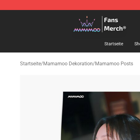
Mamamoo Store - Official Mamamoo Merchandise Sh
Startseite
Sh
Startseite
/
Mamamoo Dekoration
/
Mamamoo Posts