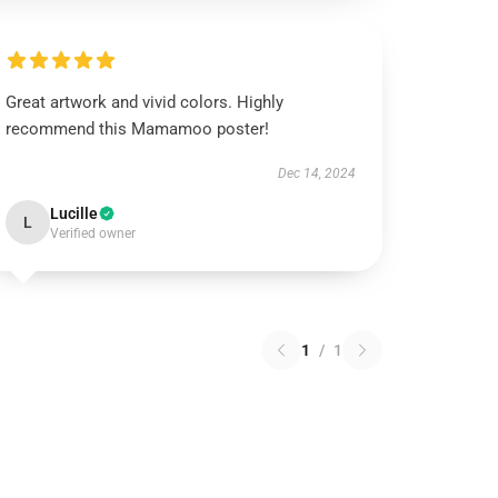
Great artwork and vivid colors. Highly
recommend this Mamamoo poster!
Dec 14, 2024
Lucille
L
Verified owner
1
/
1