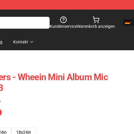
Kundenservice
Warenkorb anzeigen
og
Kontakt
s - Wheein Mini Album Mic
3
)
24in
18x24in