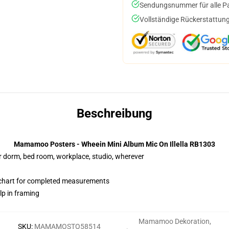
Sendungsnummer für alle Pak
Vollständige Rückerstattung
Beschreibung
Mamamoo Posters - Wheein Mini Album Mic On Illella RB1303
our dorm, bed room, workplace, studio, wherever
chart for completed measurements
lp in framing
Mamamoo Dekoration
,
SKU
:
MAMAMOSTO58514