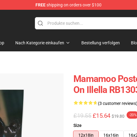
FREE
shipping on orders over $100
op
op
Nach Kategorie einkaufen
Bestellung verfolgen
Bl
Mamamoo Poster
On Illella RB130
(3 customer reviews
£19.55
£15.64
-20%
$19.80
Size
12x18in
16x16in
16x