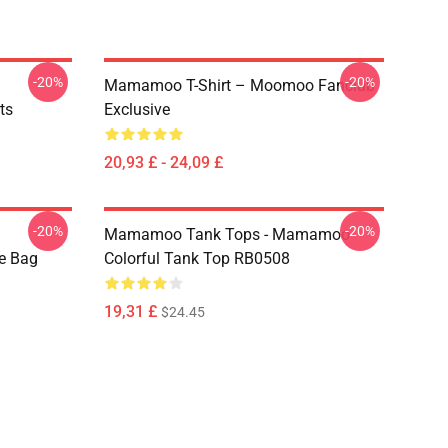
-20%
-20%
Mamamoo T-Shirt – Moomoo Fanclub
ts
Exclusive
20,93 £ - 24,09 £
-20%
-20%
Mamamoo Tank Tops - Mamamoo
e Bag
Colorful Tank Top RB0508
19,31 £
$24.45