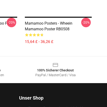
-20%
-20%
o Fall
Mamamoo Posters - Wheein
Mamamoo Poster RB0508
15,64 £ - 36,26 £
e
100% Sicherer Checkout
ten
PayPal / MasterCard / Visa
Unser Shop