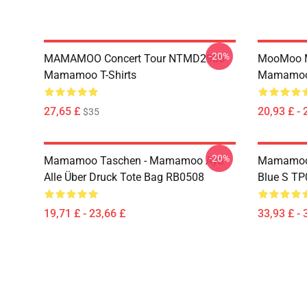
-20%
MAMAMOO Concert Tour NTMD2906
MooMoo 
Mamamoo T-Shirts
Mamamoo 
27,65 £
20,93 £ - 
$35
-20%
Mamamoo Taschen - Mamamoo Aya
Mamamoo 
Alle Über Druck Tote Bag RB0508
Blue S T
19,71 £ - 23,66 £
33,93 £ - 