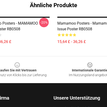
Ähnliche Produkte
-20%
 Posters - MAMAMOO
Mamamoo Posters - Mamamo
ster RB0508
Issue Poster RB0508
36,26 £
15,64 £ - 36,26 £
aufen Sie mit Vertrauen
Internationale Garanti
utz von Klicks bis zur Lieferung
Im Nutzungsland angebo
irma
Unsere Unterstützung