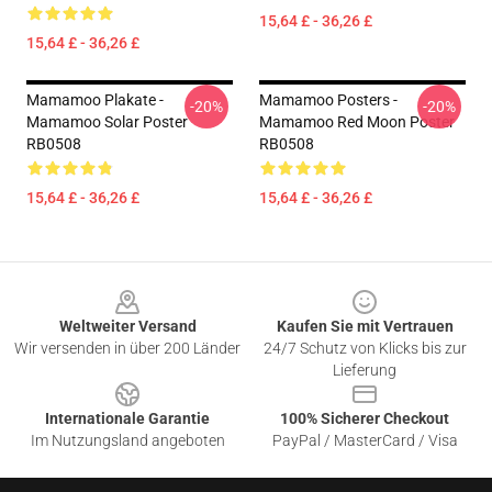
15,64 £ - 36,26 £
15,64 £ - 36,26 £
Mamamoo Plakate -
Mamamoo Posters -
-20%
-20%
Mamamoo Solar Poster
Mamamoo Red Moon Poster
RB0508
RB0508
15,64 £ - 36,26 £
15,64 £ - 36,26 £
Footer
Weltweiter Versand
Kaufen Sie mit Vertrauen
Wir versenden in über 200 Länder
24/7 Schutz von Klicks bis zur
Lieferung
Internationale Garantie
100% Sicherer Checkout
Im Nutzungsland angeboten
PayPal / MasterCard / Visa