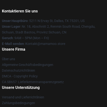
Kontaktieren Sie uns
Unser Hauptbüro
: 5211 N Ervay St, Dallas, TX 75201, US
Unser Lager
: Nr. 18, Abschnitt 2, Renmin South Road, Chengdu,
Sichuan, Stadt Baotou, Provinz Sichuan, CN
Geruch
: 9AM – 5PM (Mon – Fri)
E-Mail senden
: Kontakt@mamamoo.store
Unsere Firma
Über uns
Allgemeine Geschäftsbedingungen
Datenschutzrichtlinien
DMCA - Copyright Policy
CA SB657: Lieferkettentransparenzgesetz
Unsere Unterstützung
Versand und Lieferrichtlinien
Zahlungsbedingungen