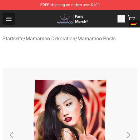
FREE
shipping on orders over $100
Mamamoo Store - Official Mamamoo Merchandise Shop
Open menu
Startseite
/
Mamamoo Dekoration
/
Mamamoo Posts