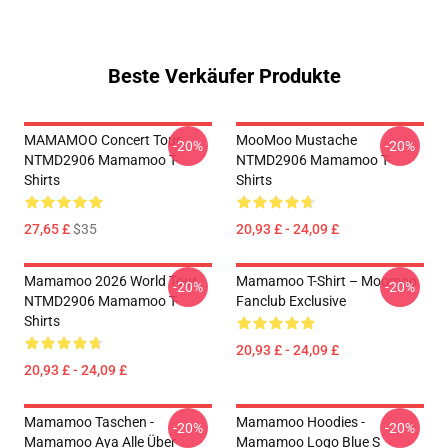
Beste Verkäufer Produkte
MAMAMOO Concert Tour
MooMoo Mustache
-20%
-20%
NTMD2906 Mamamoo T-
NTMD2906 Mamamoo T-
Shirts
Shirts
27,65 £
$35
20,93 £ - 24,09 £
Mamamoo 2026 World Tour
Mamamoo T-Shirt – Moomoo
-20%
-20%
NTMD2906 Mamamoo T-
Fanclub Exclusive
Shirts
20,93 £ - 24,09 £
20,93 £ - 24,09 £
Mamamoo Taschen -
Mamamoo Hoodies -
-20%
-20%
Mamamoo Aya Alle Über
Mamamoo Logo Blue S