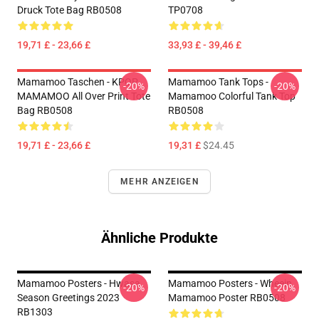
Druck Tote Bag RB0508
TP0708
19,71 £ - 23,66 £
33,93 £ - 39,46 £
Mamamoo Taschen - KPOP
Mamamoo Tank Tops -
-20%
-20%
MAMAMOO All Over Print Tote
Mamamoo Colorful Tank Top
Bag RB0508
RB0508
19,71 £ - 23,66 £
19,31 £
$24.45
MEHR ANZEIGEN
Ähnliche Produkte
Mamamoo Posters - Hwasa
Mamamoo Posters - Wheein
-20%
-20%
Season Greetings 2023
Mamamoo Poster RB0508
RB1303