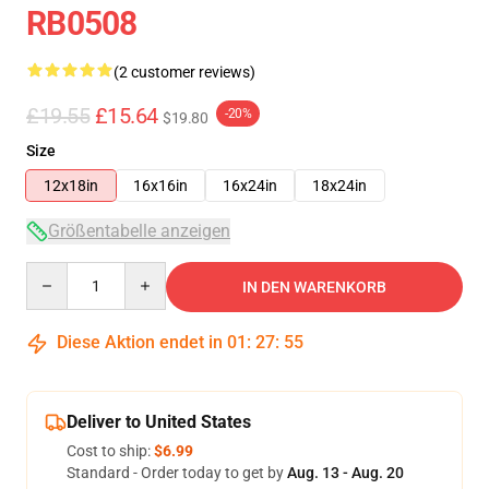
RB0508
(2 customer reviews)
£19.55
£15.64
-20%
$19.80
Size
12x18in
16x16in
16x24in
18x24in
Größentabelle anzeigen
Quantity
IN DEN WARENKORB
Diese Aktion endet in
01
:
27
:
54
Deliver to United States
Cost to ship:
$6.99
Standard - Order today to get by
Aug. 13 - Aug. 20