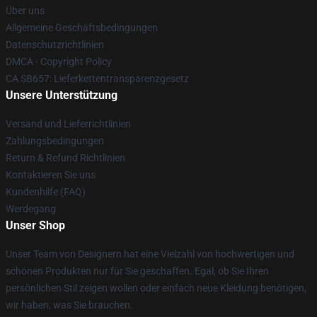
Über uns
Allgemeine Geschäftsbedingungen
Datenschutzrichtlinien
DMCA - Copyright Policy
CA SB657: Lieferkettentransparenzgesetz
Unsere Unterstützung
Versand und Lieferrichtlinien
Zahlungsbedingungen
Return & Refund Richtlinien
Kontaktieren Sie uns
Kundenhilfe (FAQ)
Werdegang
Unser Shop
Unser Team von Designern hat eine Vielzahl von hochwertigen und
schönen Produkten nur für Sie geschaffen. Egal, ob Sie Ihren
persönlichen Stil zeigen wollen oder einfach neue Kleidung benötigen,
wir haben, was Sie brauchen.