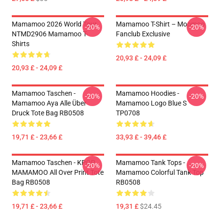
Mamamoo 2026 World Tour
Mamamoo T-Shirt – Moomoo
-20%
-20%
NTMD2906 Mamamoo T-
Fanclub Exclusive
Shirts
20,93 £ - 24,09 £
20,93 £ - 24,09 £
Mamamoo Taschen -
Mamamoo Hoodies -
-20%
-20%
Mamamoo Aya Alle Über
Mamamoo Logo Blue S
Druck Tote Bag RB0508
TP0708
19,71 £ - 23,66 £
33,93 £ - 39,46 £
Mamamoo Taschen - KPOP
Mamamoo Tank Tops -
-20%
-20%
MAMAMOO All Over Print Tote
Mamamoo Colorful Tank Top
Bag RB0508
RB0508
19,71 £ - 23,66 £
19,31 £
$24.45