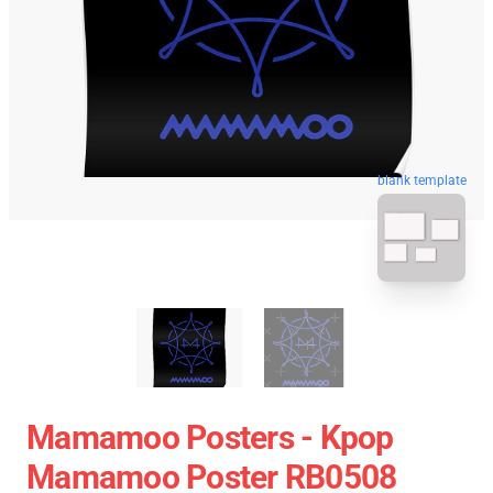
blank template
Mamamoo Posters - Kpop
Mamamoo Poster RB0508