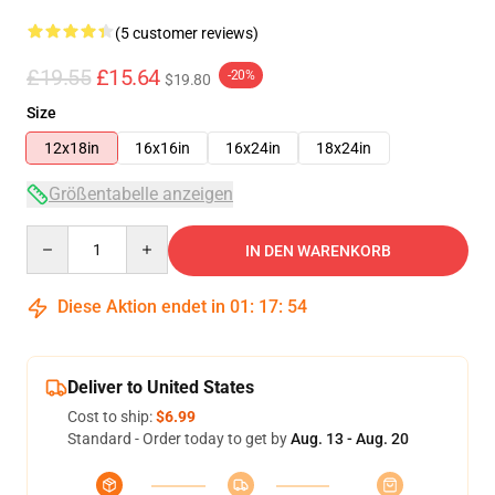
(5 customer reviews)
£19.55
£15.64
-20%
$19.80
Size
12x18in
16x16in
16x24in
18x24in
Größentabelle anzeigen
Quantity
IN DEN WARENKORB
Diese Aktion endet in
01
:
17
:
54
Deliver to United States
Cost to ship:
$6.99
Standard - Order today to get by
Aug. 13 - Aug. 20