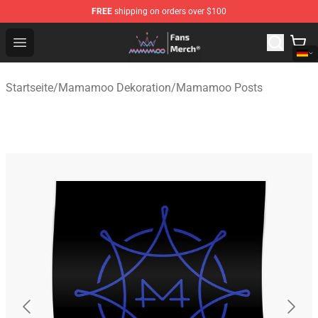
FREE
shipping on orders over $100
Mamamoo Store - Official Mamamoo Merchandise Shop
Open menu
Startseite
/
Mamamoo Dekoration
/
Mamamoo Posts