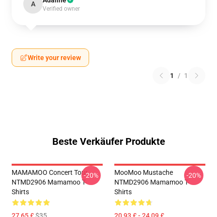
Adaline
A
Verified owner
Write your review
1
/
1
Beste Verkäufer Produkte
MAMAMOO Concert Tour
MooMoo Mustache
-20%
-20%
NTMD2906 Mamamoo T-
NTMD2906 Mamamoo T-
Shirts
Shirts
27,65 £
$35
20,93 £ - 24,09 £