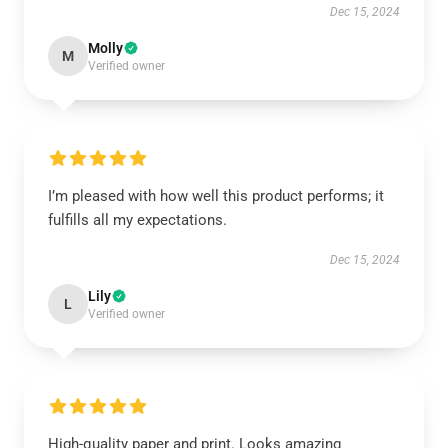
Dec 15, 2024
Molly
M
Verified owner
I’m pleased with how well this product performs; it
fulfills all my expectations.
Dec 15, 2024
Lily
L
Verified owner
High-quality paper and print. Looks amazing