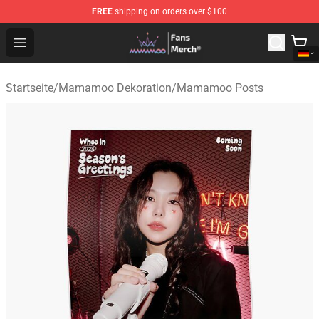
FREE
shipping on orders over $100
Mamamoo Store - Official Mamamoo Merchandise Shop
Open menu
Startseite
/
Mamamoo Dekoration
/
Mamamoo Posts