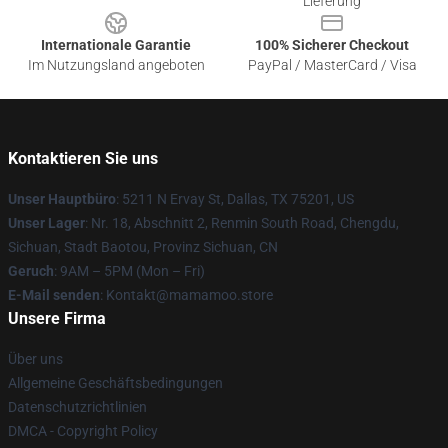
Lieferung
Internationale Garantie
100% Sicherer Checkout
Im Nutzungsland angeboten
PayPal / MasterCard / Visa
Kontaktieren Sie uns
Unser Hauptbüro
: 5211 N Ervay St, Dallas, TX 75201, US
Unser Lager
: Nr. 18, Abschnitt 2, Renmin South Road, Chengdu,
Sichuan, Stadt Baotou, Provinz Sichuan, CN
Geruch
: 9AM – 5PM (Mon – Fri)
E-Mail senden
: Kontakt@mamamoo.store
Unsere Firma
Über uns
Allgemeine Geschäftsbedingungen
Datenschutzrichtlinien
DMCA - Copyright Policy