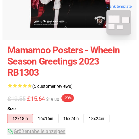
blank template
Mamamoo Posters - Wheein
Season Greetings 2023
RB1303
(5 customer reviews)
£19.55
£15.64
-20%
$19.80
Size
12x18in
16x16in
16x24in
18x24in
Größentabelle anzeigen