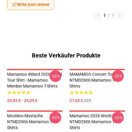
Write your review
1
/
1
Beste Verkäufer Produkte
Mamamoo 4Ward 2026 World
MAMAMOO Concert Tour
-20%
-20%
Tour Shirt - Mamamoo
NTMD2906 Mamamoo T-
Member Mamamoo T-Shirts
Shirts
20,93 £ - 24,09 £
27,65 £
$35
MooMoo Mustache
Mamamoo 2026 World Tour
-20%
-20%
NTMD2906 Mamamoo T-
NTMD2906 Mamamoo T-
Shirts
Shirts