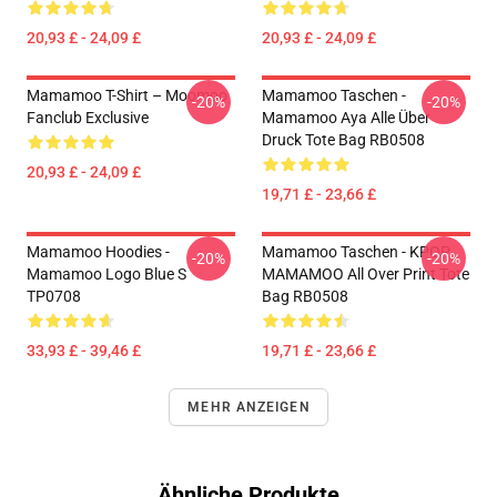
20,93 £ - 24,09 £
20,93 £ - 24,09 £
Mamamoo T-Shirt – Moomoo
Mamamoo Taschen -
-20%
-20%
Fanclub Exclusive
Mamamoo Aya Alle Über
Druck Tote Bag RB0508
20,93 £ - 24,09 £
19,71 £ - 23,66 £
Mamamoo Hoodies -
Mamamoo Taschen - KPOP
-20%
-20%
Mamamoo Logo Blue S
MAMAMOO All Over Print Tote
TP0708
Bag RB0508
33,93 £ - 39,46 £
19,71 £ - 23,66 £
MEHR ANZEIGEN
Ähnliche Produkte