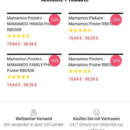
Mamamoo Posters -
Mamamoo Plakate -
-20%
-20%
MAMAMOO HWASA Poster
Mamamoo Poster RB0508
RB0508
15,64 £ - 36,26 £
15,64 £ - 36,26 £
Mamamoo Posters -
Mamamoo Posters -
-20%
-20%
MAMAMOO FAMILY PHOTO
Mamamoo Poster RB0508
Poster RB0508
15,64 £ - 36,26 £
15,64 £ - 36,26 £
Footer
Weltweiter Versand
Kaufen Sie mit Vertrauen
Wir versenden in über 200 Länder
24/7 Schutz von Klicks bis zur