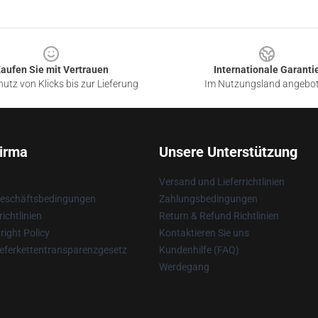
aufen Sie mit Vertrauen
Internationale Garanti
utz von Klicks bis zur Lieferung
Im Nutzungsland angebo
irma
Unsere Unterstützung
Versand und Lieferrichtlinien
Geschäftsbedingungen
Zahlungsbedingungen
ichtlinien
Return & Refund Richtlinien
ight Policy
Kontaktieren Sie uns
eferkettentransparenzgesetz
Kundenhilfe (FAQ)
Werdegang