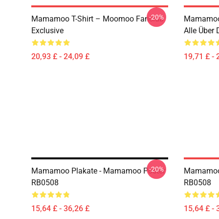
-20%
Mamamoo T-Shirt – Moomoo Fanclub
Mamamoo
Exclusive
Alle Über
20,93 £ - 24,09 £
19,71 £ - 
-20%
Mamamoo Plakate - Mamamoo Poster
Mamamoo 
RB0508
RB0508
15,64 £ - 36,26 £
15,64 £ - 