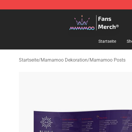
Mamamoo Store - Official Mamamoo Merchandise Sh
Startseite
Sh
Startseite
/
Mamamoo Dekoration
/
Mamamoo Posts