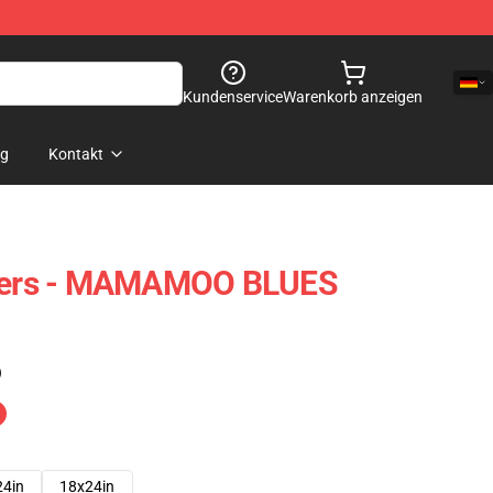
Kundenservice
Warenkorb anzeigen
og
Kontakt
ers - MAMAMOO BLUES
)
24in
18x24in