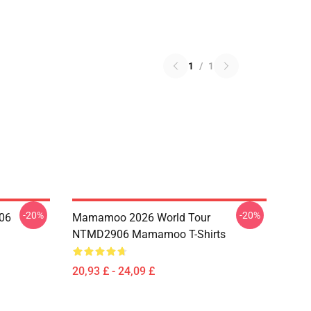
1
/
1
-20%
-20%
06
Mamamoo 2026 World Tour
NTMD2906 Mamamoo T-Shirts
20,93 £ - 24,09 £