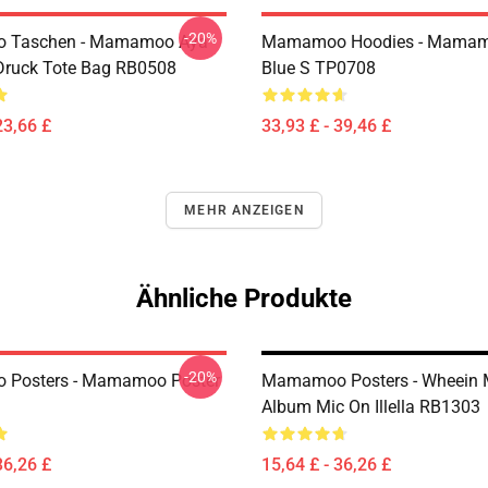
-20%
 Taschen - Mamamoo Aya
Mamamoo Hoodies - Mamam
 Druck Tote Bag RB0508
Blue S TP0708
23,66 £
33,93 £ - 39,46 £
MEHR ANZEIGEN
Ähnliche Produkte
-20%
Posters - Mamamoo Poster
Mamamoo Posters - Wheein 
Album Mic On Illella RB1303
36,26 £
15,64 £ - 36,26 £