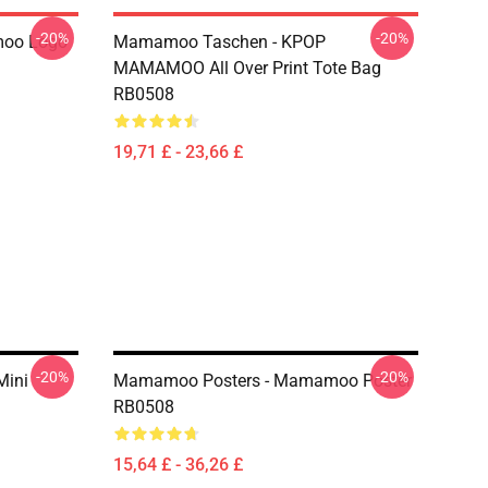
-20%
-20%
oo Logo
Mamamoo Taschen - KPOP
MAMAMOO All Over Print Tote Bag
RB0508
19,71 £ - 23,66 £
-20%
-20%
Mini
Mamamoo Posters - Mamamoo Poster
RB0508
15,64 £ - 36,26 £