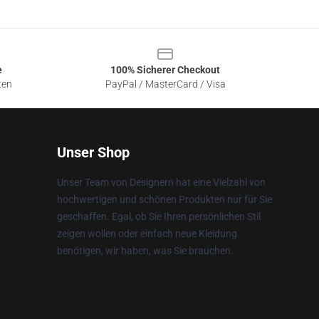
e
100% Sicherer Checkout
ten
PayPal / MasterCard / Visa
Unser Shop
Unser Team von Designern hat eine Vielzahl von
hochwertigen und schönen Produkten nur für Sie
geschaffen. Egal, ob Sie Ihren persönlichen Stil
zeigen wollen oder einfach neue Kleidung
benötigen, wir haben, was Sie brauchen.