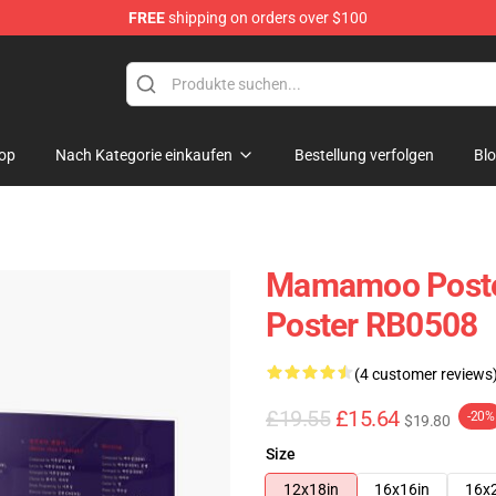
FREE
shipping on orders over $100
op
op
Nach Kategorie einkaufen
Bestellung verfolgen
Bl
Mamamoo Post
Poster RB0508
(4 customer reviews
£19.55
£15.64
-20%
$19.80
Size
12x18in
16x16in
16x