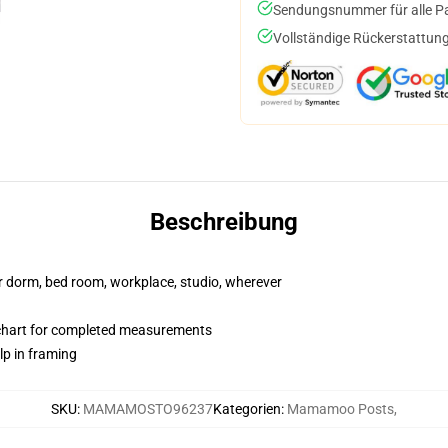
Sendungsnummer für alle Pak
Vollständige Rückerstattung
Beschreibung
our dorm, bed room, workplace, studio, wherever
 chart for completed measurements
lp in framing
SKU
:
MAMAMOSTO96237
Kategorien
:
Mamamoo Posts
,